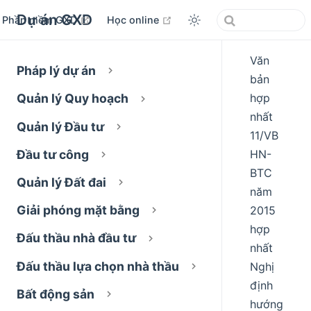
Dự án GXD
open in new window
open in new window
Phần mềm GXD
Học online
Văn
Pháp lý dự án
bản
hợp
Quản lý Quy hoạch
nhất
Quản lý Đầu tư
11/VB
HN-
Đầu tư công
BTC
Quản lý Đất đai
năm
Giải phóng mặt bằng
2015
hợp
Đấu thầu nhà đầu tư
nhất
Đấu thầu lựa chọn nhà thầu
Nghị
định
Bất động sản
hướng