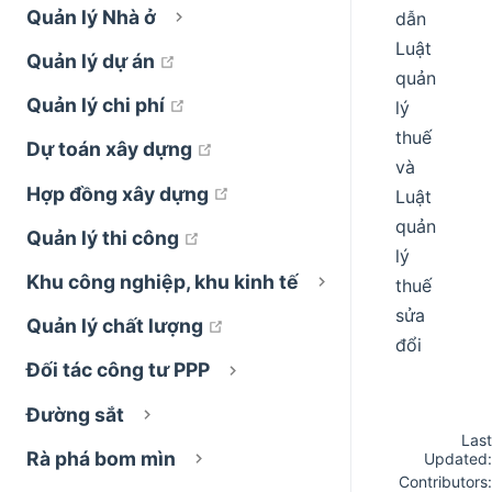
Quản lý Nhà ở
dẫn
Luật
open in new window
Quản lý dự án
quản
open in new window
Quản lý chi phí
lý
thuế
open in new window
Dự toán xây dựng
và
open in new window
Hợp đồng xây dựng
Luật
quản
open in new window
Quản lý thi công
lý
Khu công nghiệp, khu kinh tế
thuế
sửa
open in new window
Quản lý chất lượng
đổi
Đối tác công tư PPP
Đường sắt
Last
Rà phá bom mìn
Updated:
Contributors: