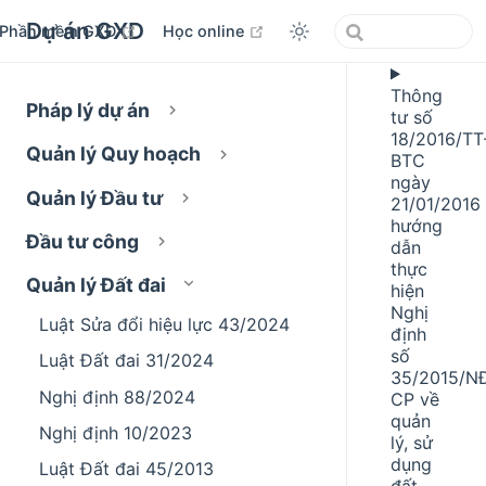
Dự án GXD
open in new window
open in new window
Phần mềm GXD
Học online
Thông
Pháp lý dự án
tư số
18/2016/TT
Quản lý Quy hoạch
BTC
ngày
Quản lý Đầu tư
21/01/2016
hướng
Đầu tư công
dẫn
thực
Quản lý Đất đai
hiện
Nghị
Luật Sửa đổi hiệu lực 43/2024
định
số
Luật Đất đai 31/2024
35/2015/N
Nghị định 88/2024
CP về
quản
Nghị định 10/2023
lý, sử
dụng
Luật Đất đai 45/2013
đất