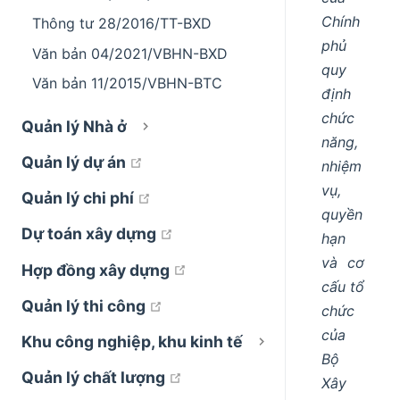
Chính
Thông tư 28/2016/TT-BXD
phủ
Văn bản 04/2021/VBHN-BXD
quy
Văn bản 11/2015/VBHN-BTC
định
chức
Quản lý Nhà ở
năng,
open in new window
Quản lý dự án
nhiệm
vụ,
open in new window
Quản lý chi phí
quyền
open in new window
Dự toán xây dựng
hạn
và cơ
open in new window
Hợp đồng xây dựng
cấu tổ
open in new window
Quản lý thi công
chức
của
Khu công nghiệp, khu kinh tế
Bộ
open in new window
Quản lý chất lượng
Xây