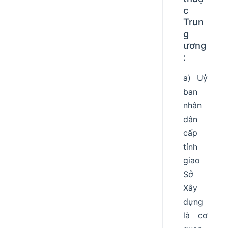
c
Trun
g
ương
:
a) Uỷ
ban
nhân
dân
cấp
tỉnh
giao
Sở
Xây
dựng
là cơ