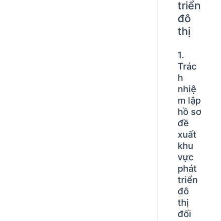
triển
đô
thị
1.
Trác
h
nhiệ
m lập
hồ sơ
đề
xuất
khu
vực
phát
triển
đô
thị
đối