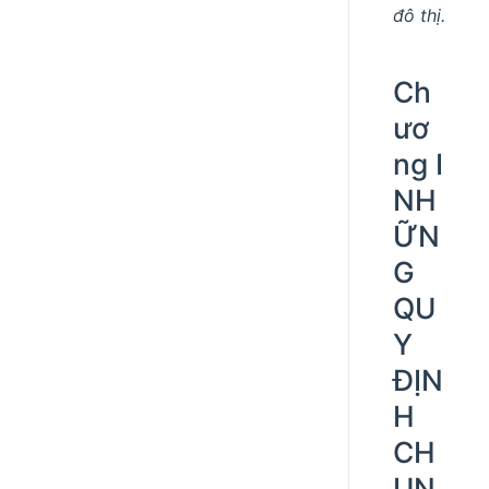
đô thị.
Ch
ươ
ng I
NH
ỮN
G
QU
Y
ĐỊN
H
CH
UN