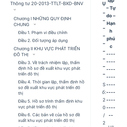
lập
Ụ
Thông tư 20-2013-TTLT-BXD-BNV
– Tự
_
do –
Chương I NHỮNG QUY ĐỊNH
_
Hạn
CHUNG
_
h
Điều 1. Phạm vi điều chỉnh
_
phú
Điều 2. Đối tượng áp dụng
_
c
Chương II KHU VỰC PHÁT TRIỂN
_
----
ĐÔ THỊ
_
----
Điều 3. Về trách nhiệm lập, thẩm
_
định hồ sơ đề xuất khu vực phát
----
_
triển đô thị
----
Điều 4. Thời gian lập, thẩm định hồ
S
----
sơ đề xuất khu vực phát triển đô
ố:
----
thị
2
----
Điều 5. Hồ sơ trình thẩm định khu
vực phát triển đô thị
0
----
Điều 6. Các bản vẽ của hồ sơ đề
/
--
xuất khu vực phát triển đô thị
2