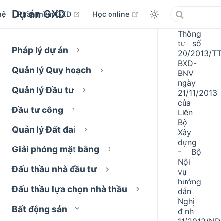
Dự án GXD
open in new window
open in new window
hệ
Phần mềm GXD
Học online
Thông
tư số
Pháp lý dự án
20/2013/TT
BXD-
Quản lý Quy hoạch
BNV
ngày
Quản lý Đầu tư
21/11/2013
của
Đầu tư công
Liên
Bộ
Quản lý Đất đai
Xây
dựng
Giải phóng mặt bằng
- Bộ
Nội
Đấu thầu nhà đầu tư
vụ
hướng
Đấu thầu lựa chọn nhà thầu
dẫn
Nghị
Bất động sản
định
11/2013/NĐ