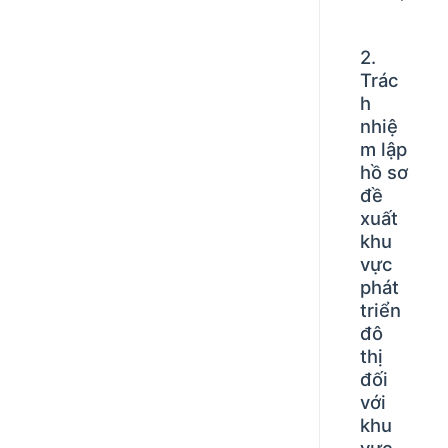
2.
Trác
h
nhiệ
m lập
hồ sơ
đề
xuất
khu
vực
phát
triển
đô
thị
đối
với
khu