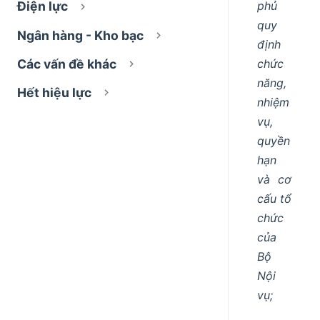
phủ
Điện lực
quy
Ngân hàng - Kho bạc
định
chức
Các vấn đề khác
năng,
Hết hiệu lực
nhiệm
vụ,
quyền
hạn
và cơ
cấu tổ
chức
của
Bộ
Nội
vụ;