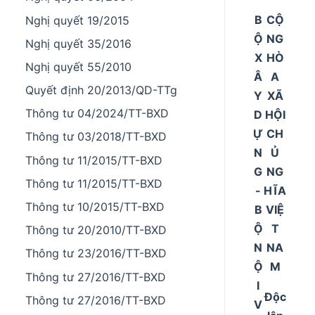
B
CỘ
Nghị quyết 19/2015
Ộ
NG
Nghị quyết 35/2016
X
HÒ
Nghị quyết 55/2010
Â
A
Quyết định 20/2013/QD-TTg
Y
XÃ
Thông tư 04/2024/TT-BXD
D
HỘI
Ự
CH
Thông tư 03/2018/TT-BXD
N
Ủ
Thông tư 11/2015/TT-BXD
G
NG
Thông tư 11/2015/TT-BXD
-
HĨA
Thông tư 10/2015/TT-BXD
B
VIỆ
Ộ
T
Thông tư 20/2010/TT-BXD
N
NA
Thông tư 23/2016/TT-BXD
Ộ
M
Thông tư 27/2016/TT-BXD
I
Độc
Thông tư 27/2016/TT-BXD
V