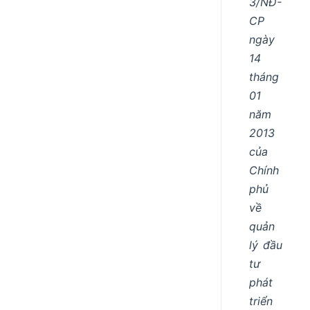
3/NĐ-
CP
ngày
14
tháng
01
năm
2013
của
Chính
phủ
về
quản
lý đầu
tư
phát
triển