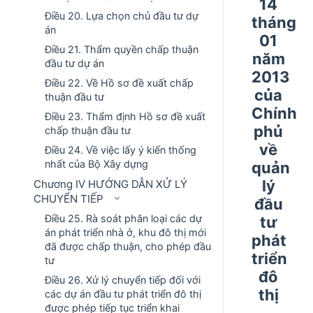
14
Điều 20. Lựa chọn chủ đầu tư dự
tháng
án
01
Điều 21. Thẩm quyền chấp thuận
năm
đầu tư dự án
2013
Điều 22. Về Hồ sơ đề xuất chấp
của
thuận đầu tư
Chính
Điều 23. Thẩm định Hồ sơ đề xuất
phủ
chấp thuận đầu tư
về
Điều 24. Về việc lấy ý kiến thống
nhất của Bộ Xây dựng
quản
lý
Chương IV HƯỚNG DẪN XỬ LÝ
CHUYỂN TIẾP
đầu
Điều 25. Rà soát phân loại các dự
tư
án phát triển nhà ở, khu đô thị mới
phát
đã được chấp thuận, cho phép đầu
triển
tư
đô
Điều 26. Xử lý chuyển tiếp đối với
thị
các dự án đầu tư phát triển đô thị
được phép tiếp tục triển khai
----