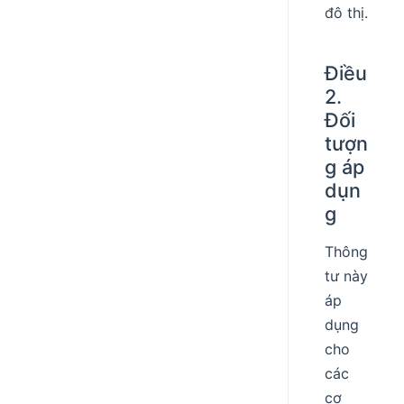
đô thị.
Điều
2.
Đối
tượn
g áp
dụn
g
Thông
tư này
áp
dụng
cho
các
cơ