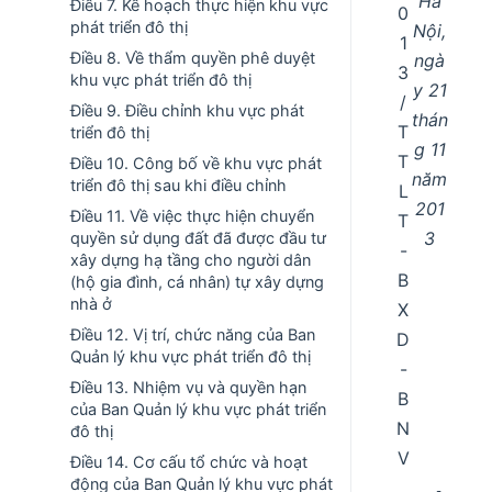
Hà
Điều 7. Kế hoạch thực hiện khu vực
0
phát triển đô thị
Nội,
1
Điều 8. Về thẩm quyền phê duyệt
ngà
3
khu vực phát triển đô thị
y 21
/
Điều 9. Điều chỉnh khu vực phát
thán
T
triển đô thị
g 11
T
Điều 10. Công bố về khu vực phát
năm
triển đô thị sau khi điều chỉnh
L
201
Điều 11. Về việc thực hiện chuyển
T
3
quyền sử dụng đất đã được đầu tư
-
xây dựng hạ tầng cho người dân
B
(hộ gia đình, cá nhân) tự xây dựng
nhà ở
X
Điều 12. Vị trí, chức năng của Ban
D
Quản lý khu vực phát triển đô thị
-
Điều 13. Nhiệm vụ và quyền hạn
B
của Ban Quản lý khu vực phát triển
N
đô thị
V
Điều 14. Cơ cấu tổ chức và hoạt
động của Ban Quản lý khu vực phát