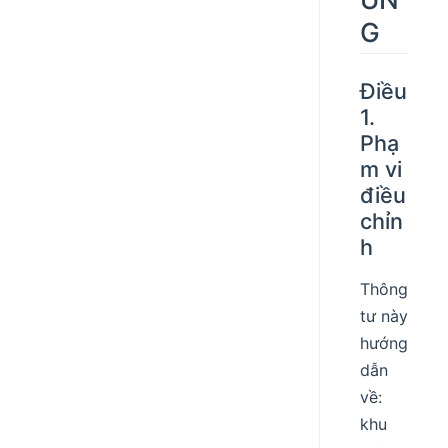
G
Điều
1.
Phạ
m vi
điều
chỉn
h
Thông
tư này
hướng
dẫn
về:
khu