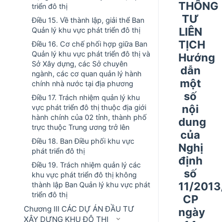
THÔNG
triển đô thị
TƯ
Điều 15. Về thành lập, giải thể Ban
LIÊN
Quản lý khu vực phát triển đô thị
TỊCH
Điều 16. Cơ chế phối hợp giữa Ban
Quản lý khu vực phát triển đô thị và
Hướng
Sở Xây dựng, các Sở chuyên
dẫn
ngành, các cơ quan quản lý hành
một
chính nhà nước tại địa phương
số
Điều 17. Trách nhiệm quản lý khu
nội
vực phát triển đô thị thuộc địa giới
hành chính của 02 tỉnh, thành phố
dung
trực thuộc Trung ương trở lên
của
Điều 18. Ban Điều phối khu vực
Nghị
phát triển đô thị
định
Điều 19. Trách nhiệm quản lý các
số
khu vực phát triển đô thị không
11/2013
thành lập Ban Quản lý khu vực phát
triển đô thị
CP
Chương III CÁC DỰ ÁN ĐẦU TƯ
ngày
XÂY DỰNG KHU ĐÔ THỊ