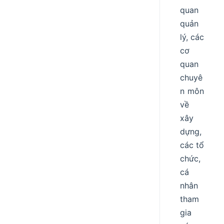
quan
quản
lý, các
cơ
quan
chuyê
n môn
về
xây
dựng,
các tổ
chức,
cá
nhân
tham
gia