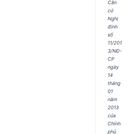
Căn
cứ
Nghị
định
số
11/201
3/NĐ-
CP
ngày
14
tháng
01
năm
2013
của
Chính
phủ