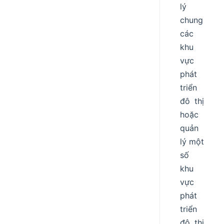
lý
chung
các
khu
vực
phát
triển
đô thị
hoặc
quản
lý một
số
khu
vực
phát
triển
đô thị