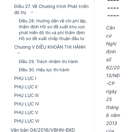
Điều 27. Về Chương trình Phát triển
----
đô thị
----
Điều 28. Hướng dẫn về chi phí lập,
thẩm định Hồ sơ đề xuất khu vực
Căn
phát triển đô thị và phí thẩm định
cứ
Hồ sơ đề xuất chấp thuận đầu tư
Nghị
Chương V ĐIỀU KHOẢN THI HÀNH
định
số
Điều 29. Trách nhiệm thi hành
62/20
Điều 30. Hiệu lực thi hành
13/NĐ
PHỤ LỤC I
-CP
PHỤ LỤC II
ngày
PHỤ LỤC III
25
PHỤ LỤC IV
tháng
PHỤ LỤC V
6 năm
PHỤ LỤC VI
2013
Văn bản 04/2016/VBHN-BXD
của