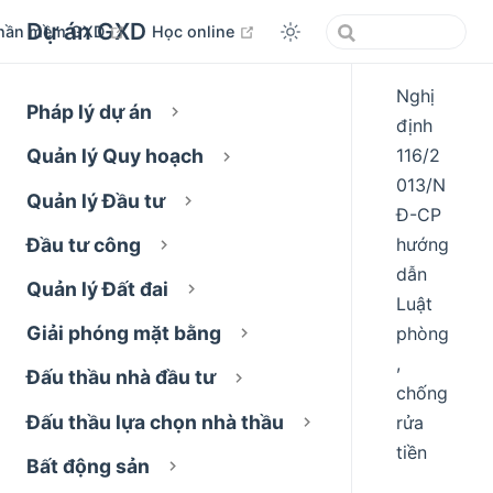
Dự án GXD
open in new window
open in new window
hần mềm GXD
Học online
Nghị
Pháp lý dự án
định
116/2
Quản lý Quy hoạch
013/N
Quản lý Đầu tư
Đ-CP
hướng
Đầu tư công
dẫn
Quản lý Đất đai
Luật
Giải phóng mặt bằng
phòng
,
Đấu thầu nhà đầu tư
chống
Đấu thầu lựa chọn nhà thầu
rửa
tiền
Bất động sản