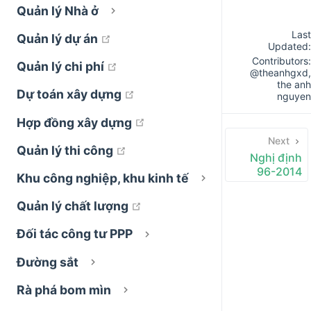
Quản lý Nhà ở
Last
open in new window
Quản lý dự án
Updated:
Contributors:
open in new window
Quản lý chi phí
@theanhgxd
,
the anh
open in new window
Dự toán xây dựng
nguyen
open in new window
Hợp đồng xây dựng
Next
open in new window
Quản lý thi công
Nghị định
96-2014
Khu công nghiệp, khu kinh tế
open in new window
Quản lý chất lượng
Đối tác công tư PPP
Đường sắt
Rà phá bom mìn