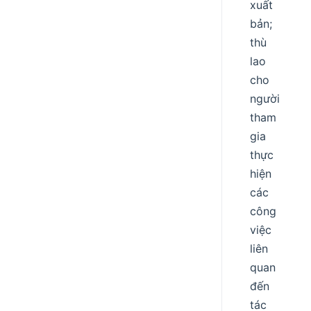
xuất
bản;
thù
lao
cho
người
tham
gia
thực
hiện
các
công
việc
liên
quan
đến
tác