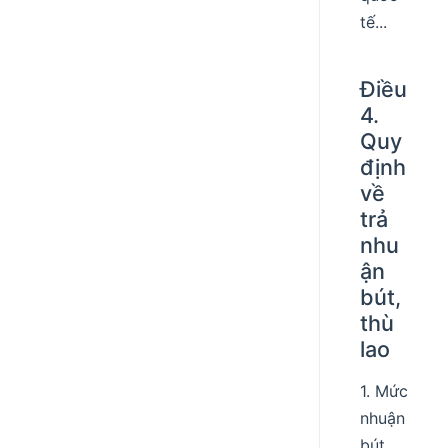
tế...
Điều
4.
Quy
định
về
trả
nhu
ận
bút,
thù
lao
1. Mức
nhuận
bút,