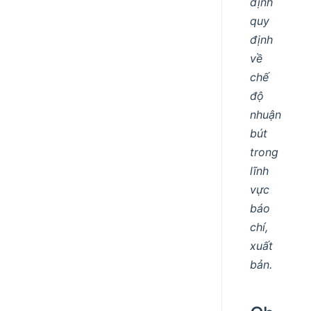
định
quy
định
về
chế
độ
nhuận
bút
trong
lĩnh
vực
báo
chí,
xuất
bản.