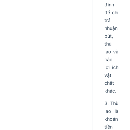
định
để chi
trả
nhuận
bút,
thù
lao và
các
lợi ích
vật
chất
khác.
3. Thù
lao là
khoản
tiền