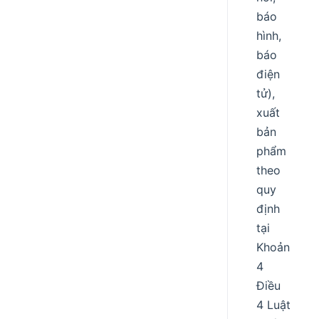
báo
hình,
báo
điện
tử),
xuất
bản
phẩm
theo
quy
định
tại
Khoản
4
Điều
4 Luật