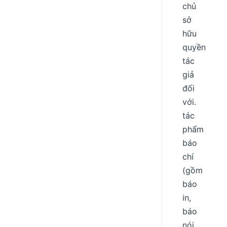
chủ
sở
hữu
quyền
tác
giả
đối
với.
tác
phẩm
báo
chí
(gồm
báo
in,
báo
nói,