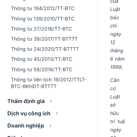
của
Thông tư 194/2012/TT-BTC
Luật
báo
Thông tư 139/2010/TT-BTC
chí
Thông tư 27/2018/TT-BTC
ngày
Thông tư 39/2017/TT-BTTTT
12
Thông tư 24/2020/TT-BTTTT
tháng
6 năm
Thông tư 45/2013/TT-BTC
1999;
Thông tư 58/2016/TT-BTC
Thông tư liên tịch 19/2012/TTLT-
Căn
BTC-BKHDT-BTTTT
cứ
Luật
Thẩm định giá
sở
hữu
Dịch vụ công ích
trí tuệ
Doanh nghiệp
ngày