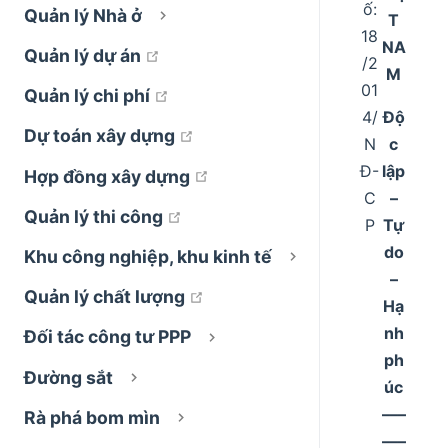
ố:
Quản lý Nhà ở
T
18
NA
open in new window
Quản lý dự án
/2
M
01
open in new window
Quản lý chi phí
4/
Độ
open in new window
Dự toán xây dựng
N
c
Đ-
lập
open in new window
Hợp đồng xây dựng
C
–
open in new window
Quản lý thi công
P
Tự
do
Khu công nghiệp, khu kinh tế
–
open in new window
Quản lý chất lượng
Hạ
nh
Đối tác công tư PPP
ph
Đường sắt
úc
–––
Rà phá bom mìn
–––