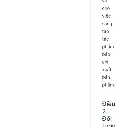
vụ
cho
việc
sáng
tạo
tác
phẩm
báo
chí,
xuất
bản
phẩm.
Điều
2.
Đối
tượn