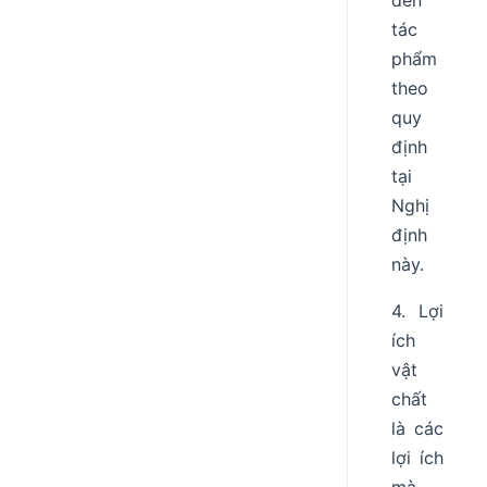
đến
tác
phẩm
theo
quy
định
tại
Nghị
định
này.
4. Lợi
ích
vật
chất
là các
lợi ích