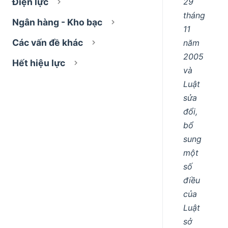
Điện lực
29
tháng
Ngân hàng - Kho bạc
11
Các vấn đề khác
năm
2005
Hết hiệu lực
và
Luật
sửa
đổi,
bổ
sung
một
số
điều
của
Luật
sở