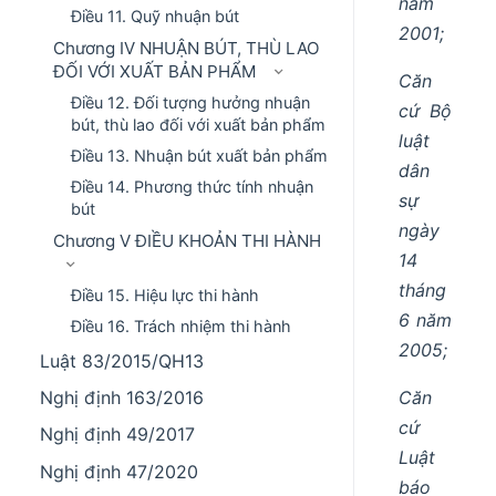
năm
Điều 11. Quỹ nhuận bút
2001;
Chương IV NHUẬN BÚT, THÙ LAO
ĐỐI VỚI XUẤT BẢN PHẨM
Căn
Điều 12. Đối tượng hưởng nhuận
cứ Bộ
bút, thù lao đối với xuất bản phẩm
luật
Điều 13. Nhuận bút xuất bản phẩm
dân
Điều 14. Phương thức tính nhuận
sự
bút
ngày
Chương V ĐIỀU KHOẢN THI HÀNH
14
tháng
Điều 15. Hiệu lực thi hành
6 năm
Điều 16. Trách nhiệm thi hành
2005;
Luật 83/2015/QH13
Căn
Nghị định 163/2016
cứ
Nghị định 49/2017
Luật
Nghị định 47/2020
báo