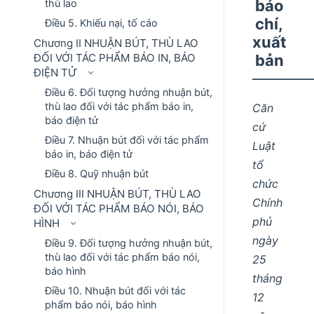
báo
thù lao
chí,
Điều 5. Khiếu nại, tố cáo
xuất
Chương II NHUẬN BÚT, THÙ LAO
bản
ĐỐI VỚI TÁC PHẨM BÁO IN, BÁO
ĐIỆN TỬ
––––––––
Điều 6. Đối tượng hưởng nhuận bút,
thù lao đối với tác phẩm báo in,
Căn
báo điện tử
cứ
Điều 7. Nhuận bút đối với tác phẩm
Luật
báo in, báo điện tử
tổ
Điều 8. Quỹ nhuận bút
chức
Chương III NHUẬN BÚT, THÙ LAO
Chính
ĐỐI VỚI TÁC PHẨM BÁO NÓI, BÁO
phủ
HÌNH
ngày
Điều 9. Đối tượng hưởng nhuận bút,
thù lao đối với tác phẩm báo nói,
25
báo hình
tháng
Điều 10. Nhuận bút đối với tác
12
phẩm báo nói, báo hình