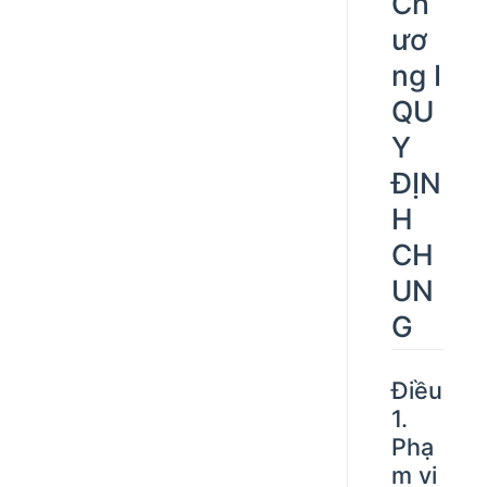
Ch
ươ
ng I
QU
Y
ĐỊN
H
CH
UN
G
Điều
1.
Phạ
m vi