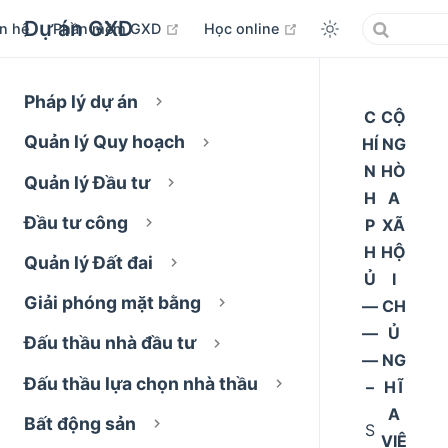
Dự án GXD
open in new window
open in new window
ên hệ
Phần mềm GXD
Học online
Pháp lý dự án
C
CỘ
Quản lý Quy hoạch
HÍ
NG
N
HÒ
Quản lý Đầu tư
H
A
Đầu tư công
P
XÃ
H
HỘ
Quản lý Đất đai
Ủ
I
Giải phóng mặt bằng
––
CH
––
Ủ
Đấu thầu nhà đầu tư
––
NG
Đấu thầu lựa chọn nhà thầu
–
HĨ
A
Bất động sản
S
VIỆ