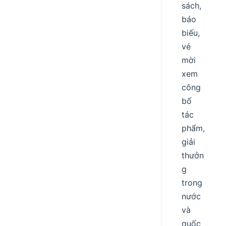
sách,
báo
biếu,
vé
mời
xem
công
bố
tác
phẩm,
giải
thưởn
g
trong
nước
và
quốc