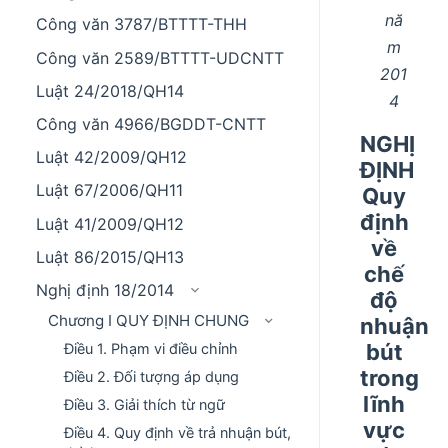
nă
Công văn 3787/BTTTT-THH
m
Công văn 2589/BTTTT-UDCNTT
201
Luật 24/2018/QH14
4
Công văn 4966/BGDDT-CNTT
NGHỊ
Luật 42/2009/QH12
ĐỊNH
Luật 67/2006/QH11
Quy
định
Luật 41/2009/QH12
về
Luật 86/2015/QH13
chế
Nghị định 18/2014
độ
Chương I QUY ĐỊNH CHUNG
nhuận
bút
Điều 1. Phạm vi điều chỉnh
trong
Điều 2. Đối tượng áp dụng
lĩnh
Điều 3. Giải thích từ ngữ
vực
Điều 4. Quy định về trả nhuận bút,