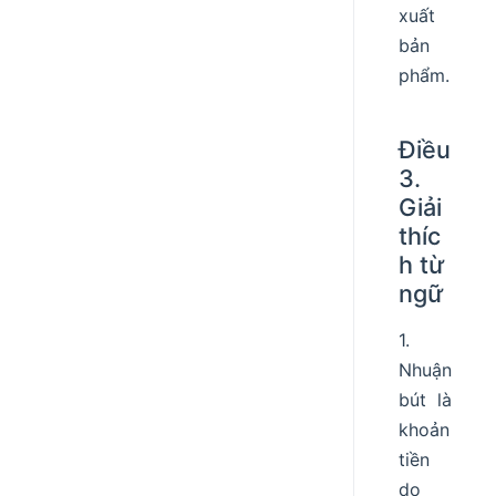
xuất
bản
phẩm.
Điều
3.
Giải
thíc
h từ
ngữ
1.
Nhuận
bút là
khoản
tiền
do