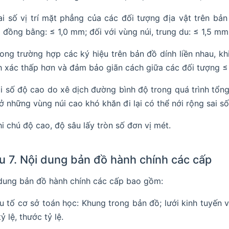
ai số vị trí mặt phẳng của các đối tượng địa vật trên bả
 đồng bằng: ≤ 1,0 mm; đối với vùng núi, trung du: ≤ 1,5 mm
rong trường hợp các ký hiệu trên bản đồ dính liền nhau, k
h xác thấp hơn và đảm bảo giãn cách giữa các đối tượng ≤
ai số độ cao do xê dịch đường bình độ trong quá trình tổn
ở những vùng núi cao khó khăn đi lại có thể nới rộng sai s
hi chú độ cao, độ sâu lấy tròn số đơn vị mét.
u 7. Nội dung bản đồ hành chính các cấp
dung bản đồ hành chính các cấp bao gồm:
ếu tố cơ sở toán học: Khung trong bản đồ; lưới kinh tuyến 
ỷ lệ, thước tỷ lệ.