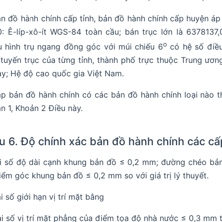
ản đồ hành chính cấp tỉnh, bản đồ hành chính cấp huyện á
: Ê-líp-xô-ít WGS-84 toàn cầu; bán trục lớn là 6378137
o
u hình trụ ngang đồng góc với múi chiếu 6
có hệ số điều
 tuyến trục của từng tỉnh, thành phố trực thuộc Trung ươ
ày; Hệ độ cao quốc gia Việt Nam.
ập bản đồ hành chính có các bản đồ hành chính loại nào t
n 1, Khoản 2 Điều này.
u 6. Độ chính xác bản đồ hành chính các cấ
ai số độ dài cạnh khung bản đồ ≤ 0,2 mm; đường chéo bả
iểm góc khung bản đồ ≤ 0,2 mm so với giá trị lý thuyết.
ai số giới hạn vị trí mặt bằng
ai số vị trí mặt phẳng của điểm tọa độ nhà nước ≤ 0,3 mm t