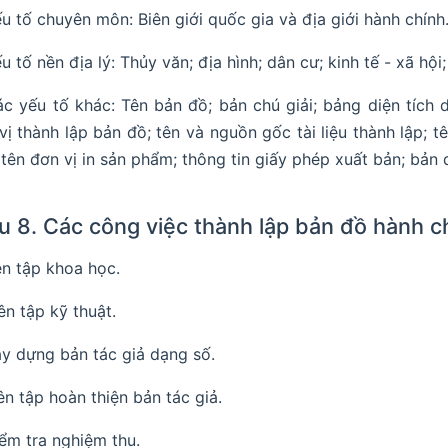
ếu tố chuyên môn: Biên giới quốc gia và địa giới hành chính
ếu tố nền địa lý: Thủy văn; địa hình; dân cư; kinh tế - xã hội
ác yếu tố khác: Tên bản đồ; bản chú giải; bảng diện tích 
vị thành lập bản đồ; tên và nguồn gốc tài liệu thành lập; 
 tên đơn vị in sản phẩm; thông tin giấy phép xuất bản; bản 
u 8. Các công việc thành lập bản đồ hành c
iên tập khoa học.
iên tập kỹ thuật.
ây dựng bản tác giả dạng số.
iên tập hoàn thiện bản tác giả.
iểm tra nghiệm thu.