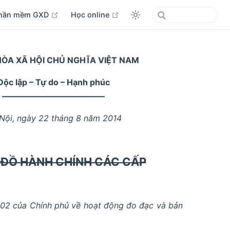
open in new window
open in new window
hần mềm GXD
Học online
ÒA XÃ HỘI CHỦ NGHĨA VIỆT NAM
Độc lập – Tự do – Hạnh phúc
–––––––––––––––––––––––––
Nội, ngày 22 tháng 8 năm 2014
 ĐỒ HÀNH CHÍNH CÁC CẤP
02 của Chính phủ về hoạt động đo đạc và bản