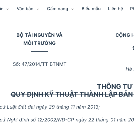
ẫn
Văn bản
Cẩm nang
Biểu mẫu
Liên hệ
P
BỘ TÀI NGUYÊN VÀ
CỘNG H
MÔI TRƯỜNG
–––––––
Số: 47/2014/TT-BTNMT
Hà 
THÔNG TƯ
QUY ĐỊNH KỸ THUẬT THÀNH LẬP BẢN
cứ Luật Đất đai ngày 29 tháng 11 năm 2013;
cứ Nghị định số 12/2002/NĐ-CP ngày 22 tháng 01 năm 20