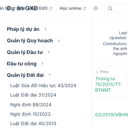
Dự án GXD
open in new window
open in new window
ên hệ
Phần mềm GXD
Học online
Pháp lý dự án
Last
Updated:
Quản lý Quy hoạch
Contributors:
the anh
Quản lý Đầu tư
nguyen
Đầu tư công
Prev
Quản lý Đất đai
Thông tư
75/2015/TT-
Luật Sửa đổi hiệu lực 43/2024
BTNMT
Luật Đất đai 31/2024
Nghị định 88/2024
Nghị định 10/2023
02/2019/VBH
Luật Đất đai 45/2013