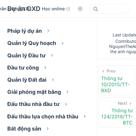
Dự án GXD
open in new window
open in new window
hần mềm GXD
Học online
Pháp lý dự án
Last Updat
Contributo
Quản lý Quy hoạch
NguyenTheA
the anh ngu
Quản lý Đầu tư
Đầu tư công
Prev
Thông tư
Quản lý Đất đai
10/2015/TT-
BXD
Giải phóng mặt bằng
Next
Đấu thầu nhà đầu tư
Thông tư
Đấu thầu lựa chọn nhà thầu
124/2016/TT-
BTC
Bất động sản