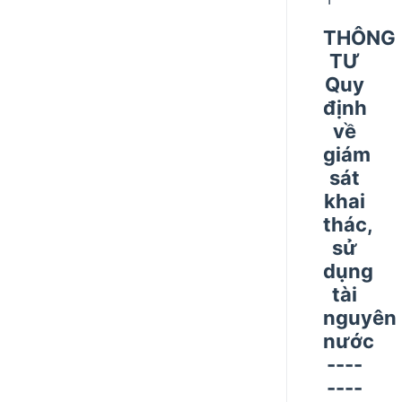
THÔNG
TƯ
Quy
định
về
giám
sát
khai
thác,
sử
dụng
tài
nguyên
nước
----
----