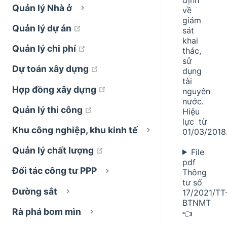
Quản lý Nhà ở
về
giám
open in new window
Quản lý dự án
sát
khai
open in new window
Quản lý chi phí
thác,
sử
open in new window
Dự toán xây dựng
dụng
tài
open in new window
Hợp đồng xây dựng
nguyên
nước.
open in new window
Quản lý thi công
Hiệu
lực từ
Khu công nghiệp, khu kinh tế
01/03/2018
open in new window
Quản lý chất lượng
File
pdf
Đối tác công tư PPP
Thông
tư số
Đường sắt
17/2021/TT
BTNMT
Rà phá bom mìn
👈