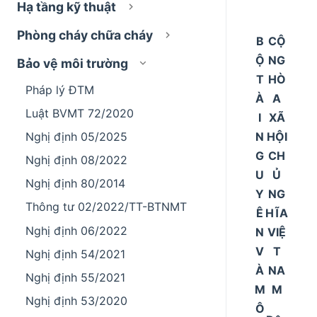
Hạ tầng kỹ thuật
Phòng cháy chữa cháy
B
CỘ
Ộ
NG
Bảo vệ môi trường
T
HÒ
Pháp lý ĐTM
À
A
Luật BVMT 72/2020
I
XÃ
N
HỘI
Nghị định 05/2025
G
CH
Nghị định 08/2022
U
Ủ
Nghị định 80/2014
Y
NG
Thông tư 02/2022/TT-BTNMT
Ê
HĨA
Nghị định 06/2022
N
VIỆ
V
T
Nghị định 54/2021
À
NA
Nghị định 55/2021
M
M
Nghị định 53/2020
Ô