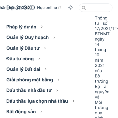
Dự án GXD
open in new window
open in new window
hần mềm GXD
Học online
Thông
tư số
Pháp lý dự án
17/2021/TT
BTNMT
Quản lý Quy hoạch
ngày
14
Quản lý Đầu tư
tháng
10
Đầu tư công
năm
2021
Quản lý Đất đai
của
Bộ
Giải phóng mặt bằng
trưởng
Bộ Tài
Đấu thầu nhà đầu tư
nguyên
và
Đấu thầu lựa chọn nhà thầu
Môi
trường
Bất động sản
quy
định