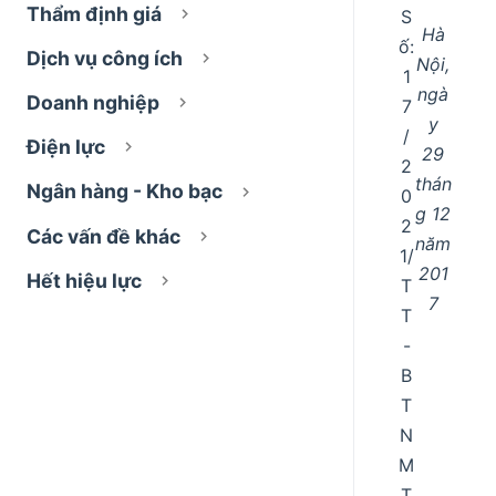
Thẩm định giá
S
Hà
ố:
Dịch vụ công ích
Nội,
1
ngà
Doanh nghiệp
7
y
/
Điện lực
29
2
thán
Ngân hàng - Kho bạc
0
g 12
2
Các vấn đề khác
năm
1/
201
Hết hiệu lực
T
7
T
-
B
T
N
M
T