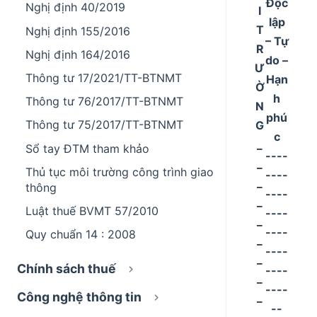
Độc
Nghị định 40/2019
I
lập
T
Nghị định 155/2016
– Tự
R
Nghị định 164/2016
do –
Ư
Thông tư 17/2021/TT-BTNMT
Hạn
Ờ
h
Thông tư 76/2017/TT-BTNMT
N
phú
Thông tư 75/2017/TT-BTNMT
G
c
_
Sổ tay ĐTM tham khảo
----
_
Thủ tục môi trường công trình giao
----
_
thông
----
_
Luật thuế BVMT 57/2010
----
_
----
Quy chuẩn 14 : 2008
_
----
_
Chính sách thuế
----
_
----
Công nghệ thông tin
_
--