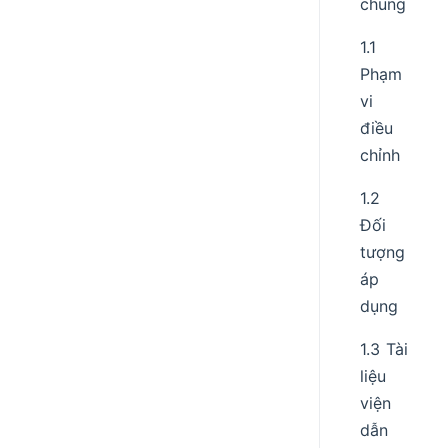
chung
1.1
Phạm
vi
điều
chỉnh
1.2
Đối
tượng
áp
dụng
1.3 Tài
liệu
viện
dẫn