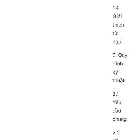
1.4
Giải
thích
từ
ngữ
2 Quy
định
kỹ
thuật
2.1
Yêu
cầu
chung
2.2