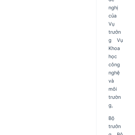
nghị
của
Vụ
trưởn
g Vụ
Khoa
học
công
nghệ
và
môi
trườn
g,
Bộ
trưởn
g Bộ