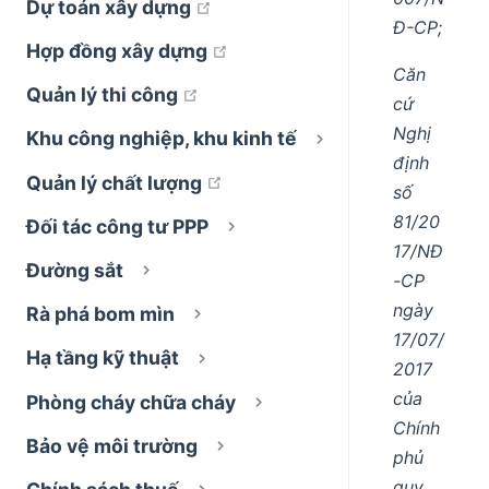
open in new window
Dự toán xây dựng
Đ-CP;
open in new window
Hợp đồng xây dựng
Căn
open in new window
Quản lý thi công
cứ
Nghị
Khu công nghiệp, khu kinh tế
định
open in new window
Quản lý chất lượng
số
81/20
Đối tác công tư PPP
17/NĐ
Đường sắt
-CP
ngày
Rà phá bom mìn
17/07/
Hạ tầng kỹ thuật
2017
của
Phòng cháy chữa cháy
Chính
Bảo vệ môi trường
phủ
quy