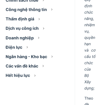
Chính sách thuế
định
Công nghệ thông tin
chức
năng,
Thẩm định giá
nhiệm
Dịch vụ công ích
vụ,
quyền
Doanh nghiệp
hạn
Điện lực
và cơ
cấu tổ
Ngân hàng - Kho bạc
chức
Các vấn đề khác
của
Hết hiệu lực
Bộ
Xây
dựng;
Theo
đề