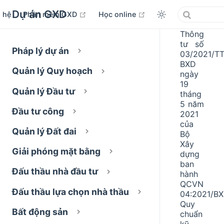
Dự án GXD
open in new window
open in new window
n hệ
Phần mềm GXD
Học online
Thông
tư số
Pháp lý dự án
03/2021/TT
BXD
Quản lý Quy hoạch
ngày
19
Quản lý Đầu tư
tháng
5 năm
Đầu tư công
2021
của
Quản lý Đất đai
Bộ
Xây
Giải phóng mặt bằng
dựng
ban
Đấu thầu nhà đầu tư
hành
QCVN
Đấu thầu lựa chọn nhà thầu
04:2021/B
Quy
Bất động sản
chuẩn
kỹ