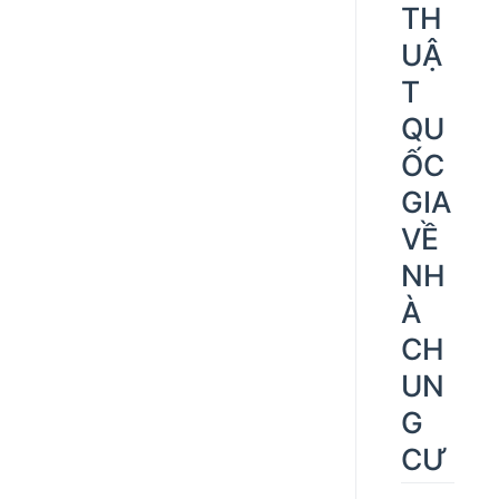
TH
UẬ
T
QU
ỐC
GIA
VỀ
NH
À
CH
UN
G
CƯ