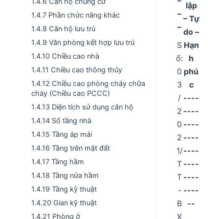
1.4.6 Căn hộ chung cư
lập
_
1.4.7 Phần chức năng khác
– Tự
_
1.4.8 Căn hộ lưu trú
do –
1.4.9 Văn phòng kết hợp lưu trú
S
Hạn
1.4.10 Chiều cao nhà
ố:
h
1.4.11 Chiều cao thông thủy
0
phú
1.4.12 Chiều cao phòng cháy chữa
3
c
cháy (Chiều cao PCCC)
/
----
1.4.13 Diện tích sử dụng căn hộ
2
----
1.4.14 Số tầng nhà
0
----
1.4.15 Tầng áp mái
2
----
1.4.16 Tầng trên mặt đất
1/
----
1.4.17 Tầng hầm
T
----
1.4.18 Tầng nửa hầm
T
----
1.4.19 Tầng kỹ thuật
-
----
B
--
1.4.20 Gian kỹ thuật
X
1.4.21 Phòng ở