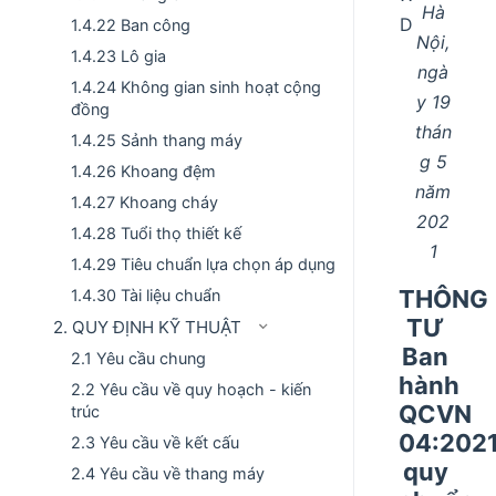
Hà
D
1.4.22 Ban công
Nội,
1.4.23 Lô gia
ngà
1.4.24 Không gian sinh hoạt cộng
y 19
đồng
thán
1.4.25 Sảnh thang máy
g 5
1.4.26 Khoang đệm
năm
1.4.27 Khoang cháy
202
1.4.28 Tuổi thọ thiết kế
1
1.4.29 Tiêu chuẩn lựa chọn áp dụng
THÔNG
1.4.30 Tài liệu chuẩn
TƯ
2. QUY ĐỊNH KỸ THUẬT
Ban
2.1 Yêu cầu chung
hành
2.2 Yêu cầu về quy hoạch - kiến
QCVN
trúc
04:202
2.3 Yêu cầu về kết cấu
quy
2.4 Yêu cầu về thang máy