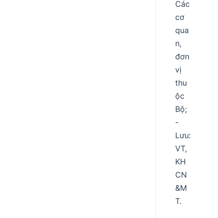
Các
cơ
qua
n,
đơn
vị
thu
ộc
Bộ;
-
Lưu:
VT,
KH
CN
&M
T.