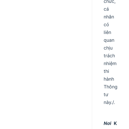
chức,
cá
nhân
có
liên
quan
chịu
trách
nhiệm
thi
hành
Thông
tư
này./.
Nơi
K