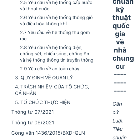
chuẩn
2.5 Yêu cầu về hệ thống cấp nước
kỹ
và thoát nước
thuật
2.6 Yêu cầu về hệ thống thông gió
và điều hòa không khí
quốc
gia
2.7 Yêu cầu về hệ thống thu gom
rác
về
2.8 Yêu cầu về hệ thống điện,
nhà
chống sét, chiếu sáng, chống ồn
chung
và hệ thống thông tin truyền thông
cư
2.9 Yêu cầu về an toàn cháy
----
3. QUY ĐỊNH VỀ QUẢN LÝ
----
4. TRÁCH NHIỆM CỦA TỔ CHỨC,
----
CÁ NHÂN
5. TỔ CHỨC THỰC HIỆN
Căn
Thông tư 07/2021
cứ
Luật
Thông tư 09/2021
Tiêu
Công văn 1436/2015/BXD-QLN
chuẩn