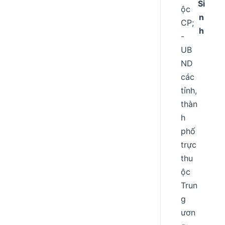
Si
ộc
n
CP;
h
-
UB
ND
các
tỉnh,
thàn
h
phố
trực
thu
ộc
Trun
g
ươn