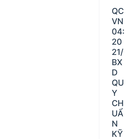
QC
VN
04:
20
21/
BX
D
QU
Y
CH
UẨ
N
KỸ