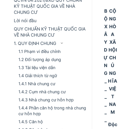
QCVN 04:2021/BXD QUY CHUẨN
KỸ THUẬT QUỐC GIA VỀ NHÀ
B
CỘ
CHUNG CƯ
Ộ
NG
Lời nói đầu
X
HÒ
QUY CHUẨN KỸ THUẬT QUỐC GIA
Â
A
VỀ NHÀ CHUNG CƯ
Y
XÃ
1. QUY ĐỊNH CHUNG
D
HỘI
1.1 Phạm vi điều chỉnh
Ự
CH
1.2 Đối tượng áp dụng
N
Ủ
1.3 Tài liệu viện dẫn
G
NG
1.4 Giải thích từ ngữ
_
HĨA
1.4.1 Nhà chung cư
_
VIỆ
1.4.2 Cụm nhà chung cư
_
T
1.4.3 Nhà chung cư hỗn hợp
_
NA
1.4.4 Phần căn hộ trong nhà chung
_
M
cư hỗn hợp
_
1.4.5 Căn hộ
Độc
_