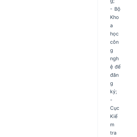
g;
- Bộ
Kho
a
học
côn
g
ngh
ệ để
đăn
g
ký;
-
Cục
Kiể
m
tra