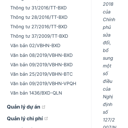
2018
Thông tư 31/2016/TT-BXD
của
Thông tư 28/2016/TT-BXD
Chính
Thông tư 27/2016/TT-BXD
phủ
sửa
Thông tư 37/2009/TT-BXD
đổi,
Văn bản 02/VBHN-BXD
bổ
Văn bản 08/2019/VBHN-BXD
sung
Văn bản 09/2019/VBHN-BXD
một
số
Văn bản 25/2019/VBHN-BTC
điều
Văn bản 09/2019/VBHN-VPQH
của
Văn bản 1436/BXD-QLN
Nghị
định
open in new window
Quản lý dự án
số
open in new window
Quản lý chi phí
127/2
007/N