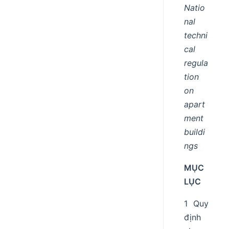
Natio
nal
techni
cal
regula
tion
on
apart
ment
buildi
ngs
MỤC
LỤC
1 Quy
định