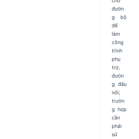
cho
đườn
g bộ
để
làm
công
trình
phụ
trợ,
đườn
g đấu
nối;
trườn
g hợp
cần
phải
sử