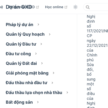
Dự án GXD
open in new window
open in new window
hệ
Phần mềm GXD
Học online
Nghị
định
Pháp lý dự án
số
117/2021/N
Quản lý Quy hoạch
CP
ngày
Quản lý Đầu tư
22/12/2021
của
Đầu tư công
Chính
phủ
Quản lý Đất đai
Sửa
đổi,
Giải phóng mặt bằng
bổ
sung
Đấu thầu nhà đầu tư
một
số
Đấu thầu lựa chọn nhà thầu
điều
của
Bất động sản
Nghị
định