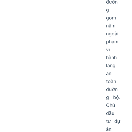
đườn
g
gom
nằm
ngoài
phạm
vi
hành
lang
an
toàn
đườn
g bộ.
Chủ
đầu
tư dự
án