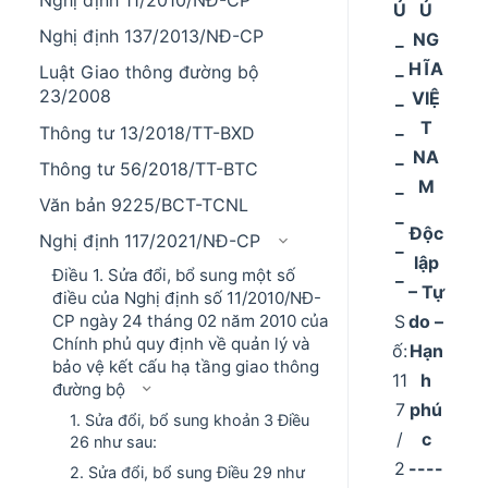
Nghị định 11/2010/NĐ-CP
Ủ
Ủ
Nghị định 137/2013/NĐ-CP
_
NG
_
HĨA
Luật Giao thông đường bộ
23/2008
_
VIỆ
_
T
Thông tư 13/2018/TT-BXD
_
NA
Thông tư 56/2018/TT-BTC
_
M
Văn bản 9225/BCT-TCNL
_
Độc
Nghị định 117/2021/NĐ-CP
_
lập
_
Điều 1. Sửa đổi, bổ sung một số
– Tự
điều của Nghị định số 11/2010/NĐ-
S
do –
CP ngày 24 tháng 02 năm 2010 của
Chính phủ quy định về quản lý và
ố:
Hạn
bảo vệ kết cấu hạ tầng giao thông
11
h
đường bộ
7
phú
1. Sửa đổi, bổ sung khoản 3 Điều
/
c
26 như sau:
2
----
2. Sửa đổi, bổ sung Điều 29 như