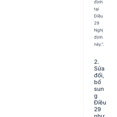
định
tại
Điều
29
Nghị
định
này.".
2.
Sửa
đổi,
bổ
sun
g
Điều
29
như