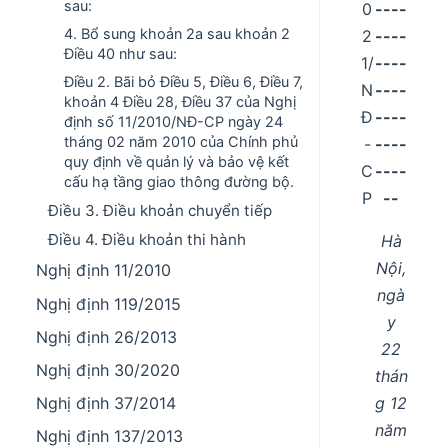
sau:
0
----
4. Bổ sung khoản 2a sau khoản 2
2
----
Điều 40 như sau:
1/
----
Điều 2. Bãi bỏ Điều 5, Điều 6, Điều 7,
N
----
khoản 4 Điều 28, Điều 37 của Nghị
Đ
----
định số 11/2010/NĐ-CP ngày 24
tháng 02 năm 2010 của Chính phủ
-
----
quy định về quản lý và bảo vệ kết
C
----
cấu hạ tầng giao thông đường bộ.
P
--
Điều 3. Điều khoản chuyển tiếp
Điều 4. Điều khoản thi hành
Hà
Nội,
Nghị định 11/2010
ngà
Nghị định 119/2015
y
Nghị định 26/2013
22
Nghị định 30/2020
thán
g 12
Nghị định 37/2014
năm
Nghị định 137/2013