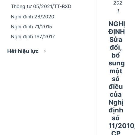
202
Thông tư 05/2021/TT-BXD
1
Nghị định 28/2020
NGHỊ
Nghị định 71/2015
ĐỊNH
Nghị định 167/2017
Sửa
đổi,
Hết hiệu lực
bổ
sung
một
số
điều
của
Nghị
định
số
11/2010
CP