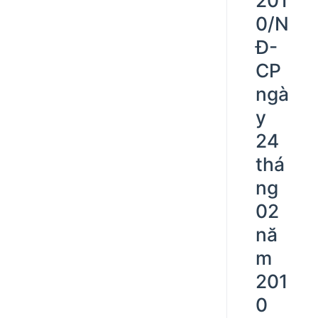
0/N
Đ-
CP
ngà
y
24
thá
ng
02
nă
m
201
0