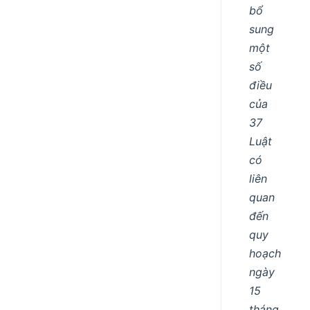
bổ
sung
một
số
điều
của
37
Luật
có
liên
quan
đến
quy
hoạch
ngày
15
tháng