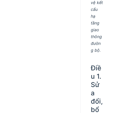
vệ kết
cấu
hạ
tầng
giao
thông
đườn
g bộ.
Điề
u 1.
Sử
a
đổi,
bổ