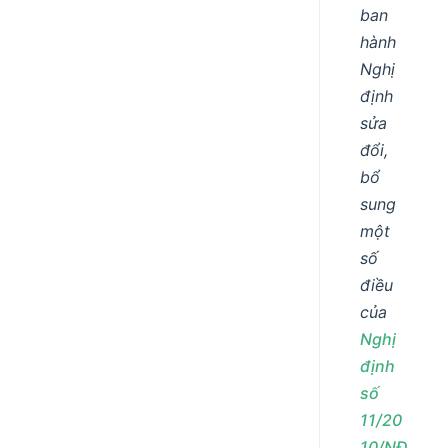
ban
hành
Nghị
định
sửa
đổi,
bổ
sung
một
số
điều
của
Nghị
định
số
11/20
10/NĐ