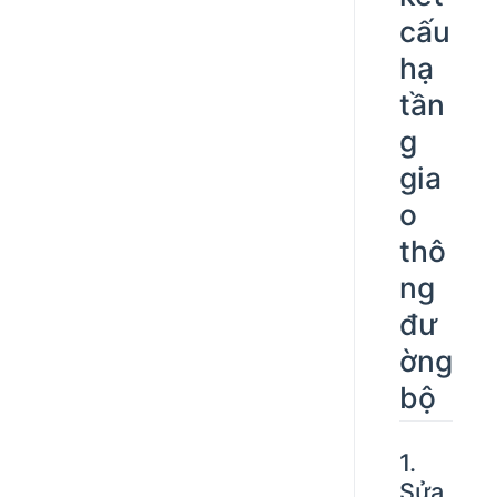
cấu
hạ
tần
g
gia
o
thô
ng
đư
ờng
bộ
1.
Sửa