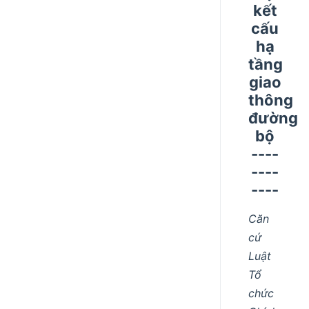
kết
cấu
hạ
tầng
giao
thông
đường
bộ
----
----
----
Căn
cứ
Luật
Tổ
chức