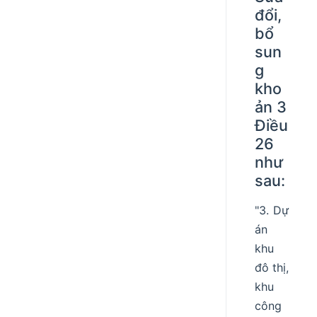
đổi,
bổ
sun
g
kho
ản 3
Điều
26
như
sau:
"3. Dự
án
khu
đô thị,
khu
công