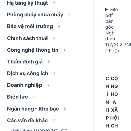
Hạ tầng kỹ thuật
File
Phòng cháy chữa cháy
pdf
bản
Bảo vệ môi trường
gốc
Nghị
Chính sách thuế
định
117/2021/N
Công nghệ thông tin
CP 👈
Thẩm định giá
Dịch vụ công ích
C
CỘ
Doanh nghiệp
H
NG
Í
HÒ
Điện lực
N
A
Ngân hàng - Kho bạc
H
XÃ
P
HỘI
Các vấn đề khác
H
CH