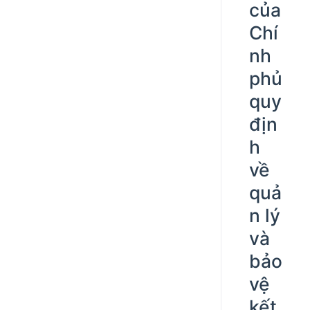
của
Chí
nh
phủ
quy
địn
h
về
quả
n lý
và
bảo
vệ
kết