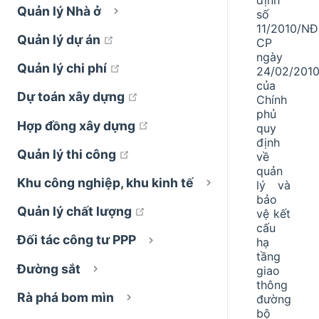
Quản lý Nhà ở
số
11/2010/NĐ
open in new window
Quản lý dự án
CP
ngày
open in new window
Quản lý chi phí
24/02/201
của
open in new window
Dự toán xây dựng
Chính
phủ
open in new window
Hợp đồng xây dựng
quy
định
open in new window
Quản lý thi công
về
quản
Khu công nghiệp, khu kinh tế
lý và
bảo
open in new window
Quản lý chất lượng
vệ kết
cấu
Đối tác công tư PPP
hạ
tầng
Đường sắt
giao
thông
Rà phá bom mìn
đường
bộ