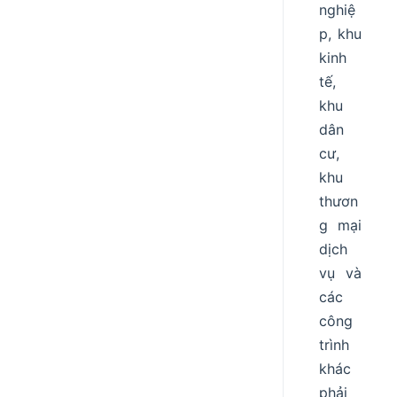
nghiệ
p, khu
kinh
tế,
khu
dân
cư,
khu
thươn
g mại
dịch
vụ và
các
công
trình
khác
phải