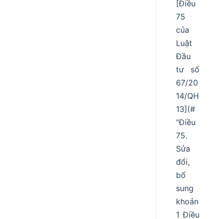
[Điều
75
của
Luật
Đầu
tư số
67/20
14/QH
13](#
"Điều
75.
Sửa
đổi,
bổ
sung
khoản
1 Điều