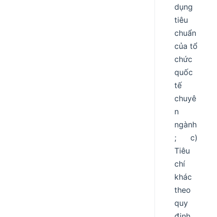
dụng
tiêu
chuẩn
của tổ
chức
quốc
tế
chuyê
n
ngành
; c)
Tiêu
chí
khác
theo
quy
định