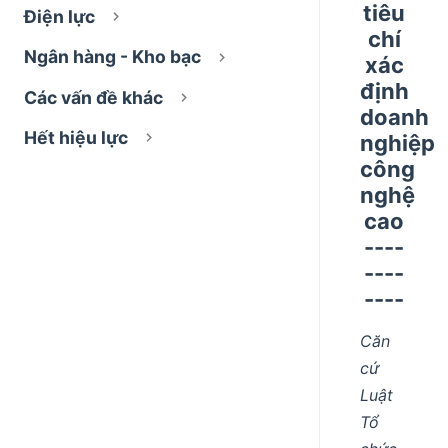
tiêu
Điện lực
chí
Ngân hàng - Kho bạc
xác
định
Các vấn đề khác
doanh
Hết hiệu lực
nghiệp
công
nghệ
cao
----
----
----
Căn
cứ
Luật
Tổ