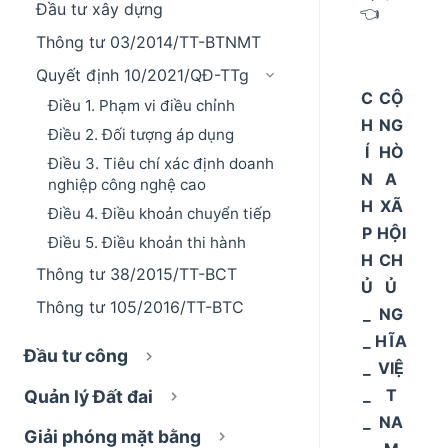
Đầu tư xây dựng
👈
Thông tư 03/2014/TT-BTNMT
Quyết định 10/2021/QĐ-TTg
C
CỘ
Điều 1. Phạm vi điều chỉnh
H
NG
Điều 2. Đối tượng áp dụng
Í
HÒ
Điều 3. Tiêu chí xác định doanh
N
A
nghiệp công nghệ cao
H
XÃ
Điều 4. Điều khoản chuyển tiếp
P
HỘI
Điều 5. Điều khoản thi hành
H
CH
Thông tư 38/2015/TT-BCT
Ủ
Ủ
Thông tư 105/2016/TT-BTC
_
NG
_
HĨA
Đầu tư công
_
VIỆ
_
T
Quản lý Đất đai
_
NA
Giải phóng mặt bằng