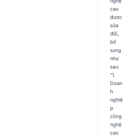
nghệ
cao
được
sửa
đổi,
bổ
sung
như
sau:
"1.
Doan
h
nghiệ
p
công
nghệ
cao