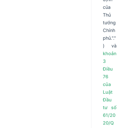
của
Thủ
tướng
Chính
phủ."."
) và
khoản
3
Điều
76
của
Luật
Đầu
tư số
61/20
20/Q