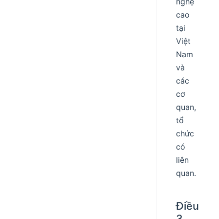
nghệ
cao
tại
Việt
Nam
và
các
cơ
quan,
tổ
chức
có
liên
quan.
Điều
3.