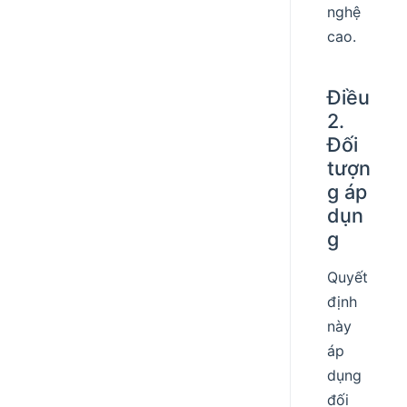
nghệ
cao.
Điều
2.
Đối
tượn
g áp
dụn
g
Quyết
định
này
áp
dụng
đối