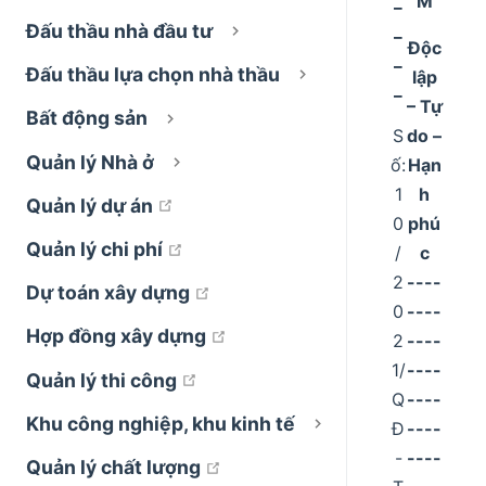
_
M
_
Đấu thầu nhà đầu tư
Độc
_
Đấu thầu lựa chọn nhà thầu
lập
_
– Tự
Bất động sản
S
do –
Quản lý Nhà ở
ố:
Hạn
1
h
open in new window
Quản lý dự án
0
phú
open in new window
Quản lý chi phí
/
c
2
----
open in new window
Dự toán xây dựng
0
----
open in new window
Hợp đồng xây dựng
2
----
1/
----
open in new window
Quản lý thi công
Q
----
Khu công nghiệp, khu kinh tế
Đ
----
-
----
open in new window
Quản lý chất lượng