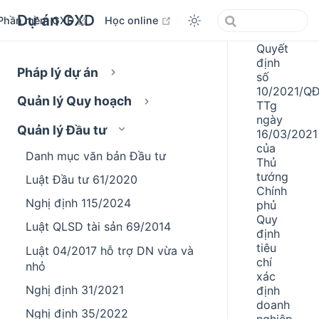
Dự án GXD
open in new window
open in new window
Phần mềm GXD
Học online
Quyết
định
Pháp lý dự án
số
10/2021/Q
Quản lý Quy hoạch
TTg
ngày
Quản lý Đầu tư
16/03/2021
của
Danh mục văn bản Đầu tư
Thủ
tướng
Luật Đầu tư 61/2020
Chính
Nghị định 115/2024
phủ
Quy
Luật QLSD tài sản 69/2014
định
tiêu
Luật 04/2017 hỗ trợ DN vừa và
chí
nhỏ
xác
Nghị định 31/2021
định
doanh
Nghị định 35/2022
nghiệp