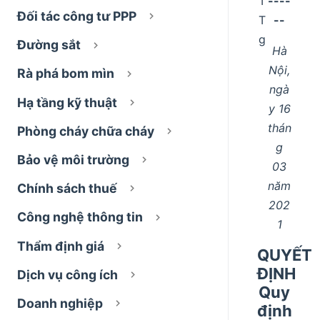
T
----
Đối tác công tư PPP
T
--
g
Đường sắt
Hà
Nội,
Rà phá bom mìn
ngà
Hạ tầng kỹ thuật
y 16
thán
Phòng cháy chữa cháy
g
Bảo vệ môi trường
03
năm
Chính sách thuế
202
Công nghệ thông tin
1
Thẩm định giá
QUYẾT
ĐỊNH
Dịch vụ công ích
Quy
Doanh nghiệp
định