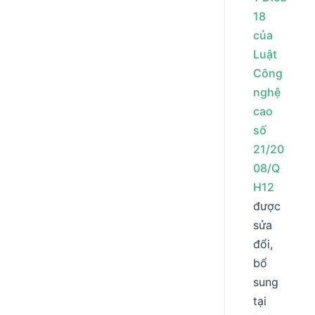
18
của
Luật
Công
nghệ
cao
số
21/20
08/Q
H12
được
sửa
đổi,
bổ
sung
tại