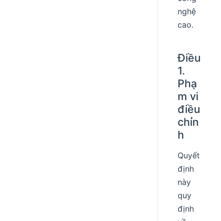
nghệ
cao.
Điều
1.
Phạ
m vi
điều
chỉn
h
Quyết
định
này
quy
định