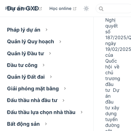
Dự án GXD
open in new window
open in new window
Phần mềm GXD
Học online
Nghị
quyết
Pháp lý dự án
số
187/2025/
Quản lý Quy hoạch
ngày
19/02/202
Quản lý Đầu tư
của
Quốc
Đầu tư công
hội về
chủ
Quản lý Đất đai
trương
đầu
Giải phóng mặt bằng
tư Dự
án
Đấu thầu nhà đầu tư
đầu
tư xây
Đấu thầu lựa chọn nhà thầu
dựng
tuyến
Bất động sản
đường
sắt