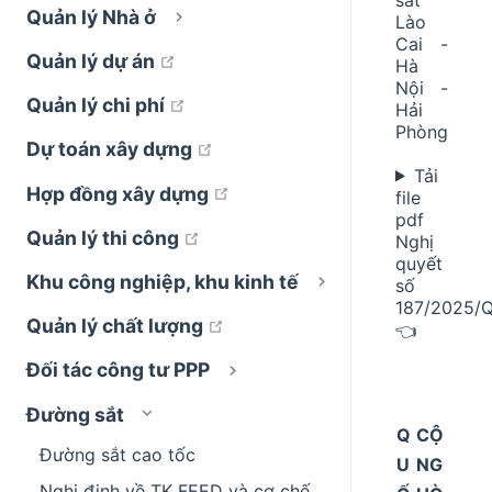
Quản lý Nhà ở
Lào
Cai -
open in new window
Quản lý dự án
Hà
Nội -
open in new window
Quản lý chi phí
Hải
Phòng
open in new window
Dự toán xây dựng
Tải
open in new window
Hợp đồng xây dựng
file
pdf
open in new window
Quản lý thi công
Nghị
quyết
Khu công nghiệp, khu kinh tế
số
187/2025/
open in new window
Quản lý chất lượng
👈
Đối tác công tư PPP
Đường sắt
Q
CỘ
Đường sắt cao tốc
U
NG
Nghị định về TK FEED và cơ chế