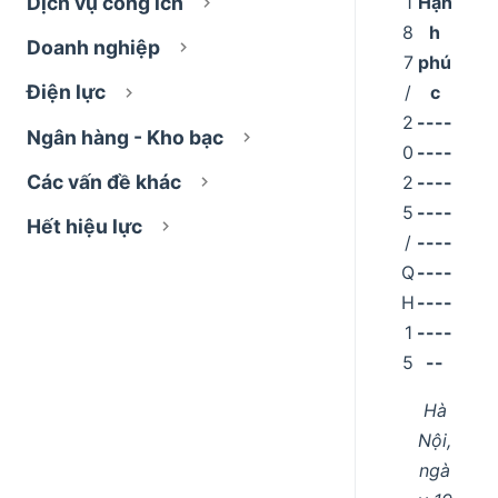
1
Hạn
Dịch vụ công ích
8
h
Doanh nghiệp
7
phú
Điện lực
/
c
2
----
Ngân hàng - Kho bạc
0
----
Các vấn đề khác
2
----
5
----
Hết hiệu lực
/
----
Q
----
H
----
1
----
5
--
Hà
Nội,
ngà