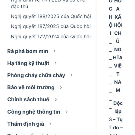
Ố
HÒ
đặc thủ
C
A
Nghị quyết 188/2025 của Quốc hội
H
XÃ
Ộ
HỘI
Nghị quyết 187/2025 của Quốc hội
I
CH
Nghị quyết 172/2024 của Quốc hội
_
Ủ
_
NG
Rà phá bom mìn
_
HĨA
Hạ tầng kỹ thuật
_
VIỆ
_
T
Phòng cháy chữa cháy
_
NA
Bảo vệ môi trường
_
M
_
Chính sách thuế
Độc
_
lập
Công nghệ thông tin
S
– Tự
Thẩm định giá
ố:
do –