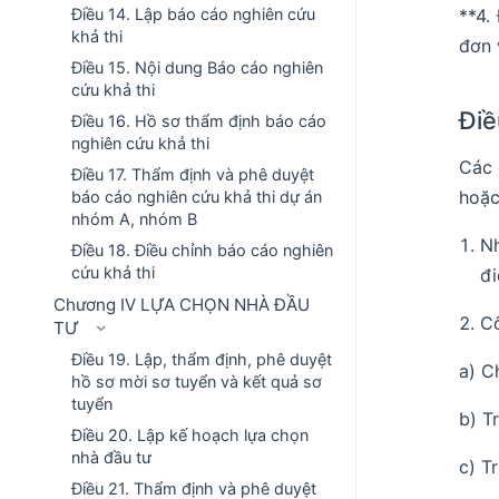
Điều 14. Lập báo cáo nghiên cứu
**4.
khả thi
đơn 
Điều 15. Nội dung Báo cáo nghiên
cứu khả thi
Điề
Điều 16. Hồ sơ thẩm định báo cáo
nghiên cứu khả thi
Các 
Điều 17. Thẩm định và phê duyệt
hoặc
báo cáo nghiên cứu khả thi dự án
nhóm A, nhóm B
Nh
Điều 18. Điều chỉnh báo cáo nghiên
cứu khả thi
đi
Chương IV LỰA CHỌN NHÀ ĐẦU
Cô
TƯ
Điều 19. Lập, thẩm định, phê duyệt
a) C
hồ sơ mời sơ tuyển và kết quả sơ
tuyển
b) T
Điều 20. Lập kế hoạch lựa chọn
nhà đầu tư
c) T
Điều 21. Thẩm định và phê duyệt