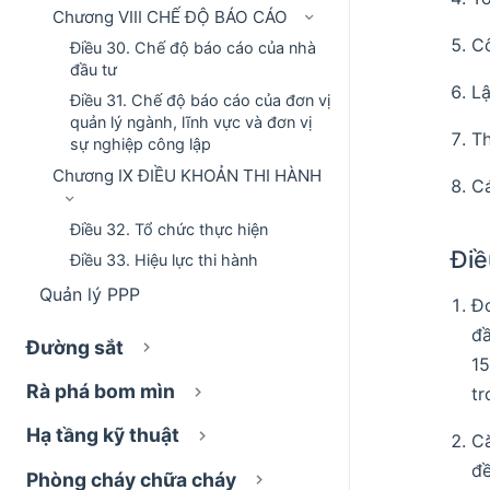
Chương VIII CHẾ ĐỘ BÁO CÁO
Cô
Điều 30. Chế độ báo cáo của nhà
đầu tư
Lậ
Điều 31. Chế độ báo cáo của đơn vị
quản lý ngành, lĩnh vực và đơn vị
Th
sự nghiệp công lập
Chương IX ĐIỀU KHOẢN THI HÀNH
Cá
Điều 32. Tổ chức thực hiện
Điề
Điều 33. Hiệu lực thi hành
Quản lý PPP
Đơ
đ
Đường sắt
1
Rà phá bom mìn
tr
Hạ tầng kỹ thuật
Că
đề
Phòng cháy chữa cháy