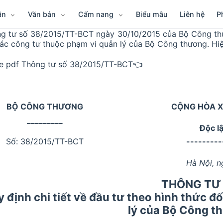
ẫn
Văn bản
Cẩm nang
Biểu mẫu
Liên hệ
P
g tư số 38/2015/TT-BCT ngày 30/10/2015 của Bộ Công thươ
tác công tư thuộc phạm vi quản lý của Bộ Công thương. Hiệ
le pdf Thông tư số 38/2015/TT-BCT👈
BỘ CÔNG THƯƠNG
CỘNG HÒA X
_________
Độc l
Số: 38/2015/TT-BCT
---------
Hà Nội, 
THÔNG TƯ
 định chi tiết về đầu tư theo hình thức đ
lý của Bộ Công t
------------