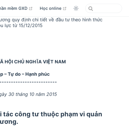
open in new window
open in new window
hần mềm GXD
Học online
ng quy định chi tiết về đầu tư theo hình thức
u lực từ 15/12/2015
Ã HỘI CHỦ NGHĨA VIỆT NAM
ập – Tự do – Hạnh phúc
-------------------------
ngày 30 tháng 10 năm 2015
ối tác công tư thuộc phạm vi quản
hương.