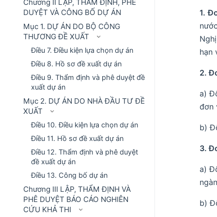
Chương II LẬP, THẨM ĐỊNH, PHÊ
DUYỆT VÀ CÔNG BỐ DỰ ÁN
1. Đ
nước
Mục 1. DỰ ÁN DO BỘ CÔNG
THƯƠNG ĐỀ XUẤT
Nghị
Điều 7. Điều kiện lựa chọn dự án
hạn 
Điều 8. Hồ sơ đề xuất dự án
2. Đ
Điều 9. Thẩm định và phê duyệt đề
xuất dự án
a) Đ
Mục 2. DỰ ÁN DO NHÀ ĐẦU TƯ ĐỀ
đơn 
XUẤT
Điều 10. Điều kiện lựa chọn dự án
b) Đ
Điều 11. Hồ sơ đề xuất dự án
3. Đ
Điều 12. Thẩm định và phê duyệt
đề xuất dự án
a) Đ
Điều 13. Công bố dự án
ngàn
Chương III LẬP, THẨM ĐỊNH VÀ
PHÊ DUYỆT BÁO CÁO NGHIÊN
b) Đ
CỨU KHẢ THI