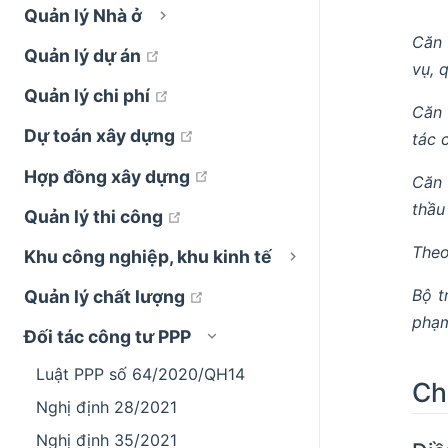
Quản lý Nhà ở
Căn 
open in new window
Quản lý dự án
vụ, 
open in new window
Quản lý chi phí
Căn 
open in new window
Dự toán xây dựng
tác 
open in new window
Hợp đồng xây dựng
Căn 
thầu
open in new window
Quản lý thi công
Theo
Khu công nghiệp, khu kinh tế
Bộ t
open in new window
Quản lý chất lượng
phạm
Đối tác công tư PPP
Luật PPP số 64/2020/QH14
Ch
Nghị định 28/2021
Nghị định 35/2021