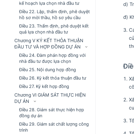
kế hoạch lựa chọn nhà đầu tư
d) T
Điều 22. Lập, thẩm định, phê duyệt
đ) K
hồ sơ mời thầu, hồ sơ yêu cầu
Điều 23. Thẩm định, phê duyệt kết
Cá
quả lựa chọn nhà đầu tư
củ
Chương V KÝ KẾT THỎA THUẬN
th
ĐẦU TƯ VÀ HỢP ĐỒNG DỰ ÁN
Điều 24. Đàm phán hợp đồng với
nhà đầu tư được lựa chọn
Điề
Điều 25. Nội dung hợp đồng
Điều 26. Ký kết thỏa thuận đầu tư
Xâ
Điều 27. Ký kết hợp đồng
cô
Chương VI GIÁM SÁT THỰC HIỆN
Xâ
DỰ ÁN
cu
Điều 28. Giám sát thực hiện hợp
đồng dự án
Tổ
Điều 29. Giám sát chất lượng công
trình
Tổ