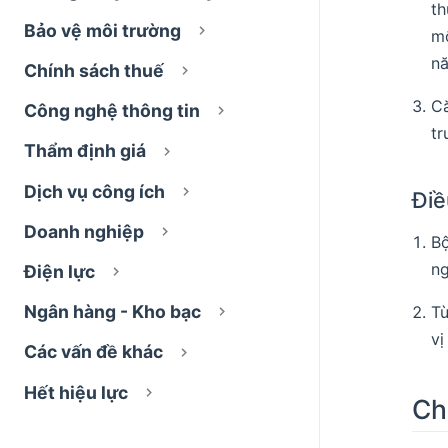
th
Bảo vệ môi trường
mố
nă
Chính sách thuế
Că
Công nghệ thông tin
tr
Thẩm định giá
Dịch vụ công ích
Điề
Doanh nghiệp
Bộ
ng
Điện lực
Ngân hàng - Kho bạc
Tù
vị
Các vấn đề khác
Hết hiệu lực
Ch