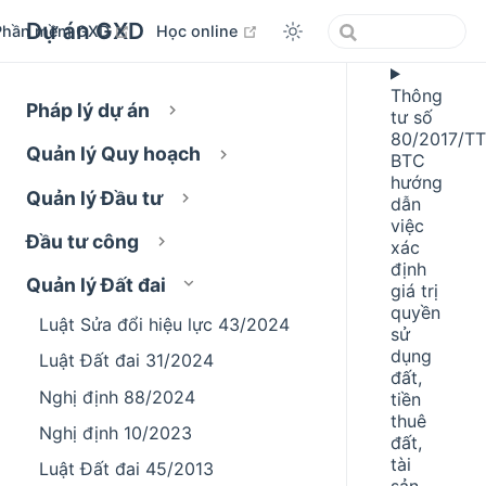
Dự án GXD
open in new window
open in new window
Phần mềm GXD
Học online
Thông
Pháp lý dự án
tư số
80/2017/TT
Quản lý Quy hoạch
BTC
hướng
Quản lý Đầu tư
dẫn
việc
Đầu tư công
xác
định
Quản lý Đất đai
giá trị
quyền
Luật Sửa đổi hiệu lực 43/2024
sử
dụng
Luật Đất đai 31/2024
đất,
Nghị định 88/2024
tiền
thuê
Nghị định 10/2023
đất,
tài
Luật Đất đai 45/2013
sản