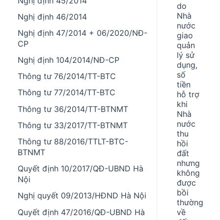
Nghị định 45/2014
do
Nhà
Nghị định 46/2014
nước
Nghị định 47/2014 + 06/2020/NĐ-
giao
CP
quản
lý sử
Nghị định 104/2014/NĐ-CP
dụng,
số
Thông tư 76/2014/TT-BTC
tiền
Thông tư 77/2014/TT-BTC
hỗ trợ
khi
Thông tư 36/2014/TT-BTNMT
Nhà
nước
Thông tư 33/2017/TT-BTNMT
thu
Thông tư 88/2016/TTLT-BTC-
hồi
BTNMT
đất
nhưng
Quyết định 10/2017/QĐ-UBND Hà
không
Nội
được
bồi
Nghị quyết 09/2013/HĐND Hà Nội
thường
Quyết định 47/2016/QĐ-UBND Hà
về