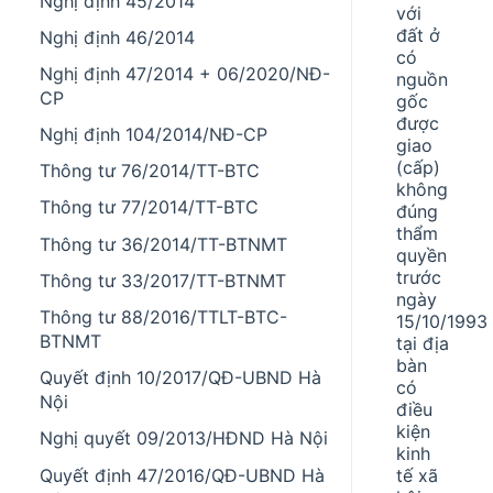
Nghị định 45/2014
với
đất ở
Nghị định 46/2014
có
Nghị định 47/2014 + 06/2020/NĐ-
nguồn
CP
gốc
được
Nghị định 104/2014/NĐ-CP
giao
(cấp)
Thông tư 76/2014/TT-BTC
không
Thông tư 77/2014/TT-BTC
đúng
thẩm
Thông tư 36/2014/TT-BTNMT
quyền
trước
Thông tư 33/2017/TT-BTNMT
ngày
Thông tư 88/2016/TTLT-BTC-
15/10/1993
BTNMT
tại địa
bàn
Quyết định 10/2017/QĐ-UBND Hà
có
Nội
điều
kiện
Nghị quyết 09/2013/HĐND Hà Nội
kinh
Quyết định 47/2016/QĐ-UBND Hà
tế xã