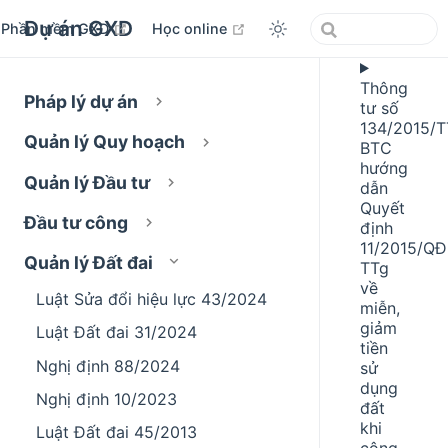
Dự án GXD
open in new window
open in new window
Phần mềm GXD
Học online
Thông
Pháp lý dự án
tư số
134/2015/T
Quản lý Quy hoạch
BTC
hướng
Quản lý Đầu tư
dẫn
Quyết
Đầu tư công
định
11/2015/QĐ
Quản lý Đất đai
TTg
về
Luật Sửa đổi hiệu lực 43/2024
miễn,
giảm
Luật Đất đai 31/2024
tiền
Nghị định 88/2024
sử
dụng
Nghị định 10/2023
đất
khi
Luật Đất đai 45/2013
công