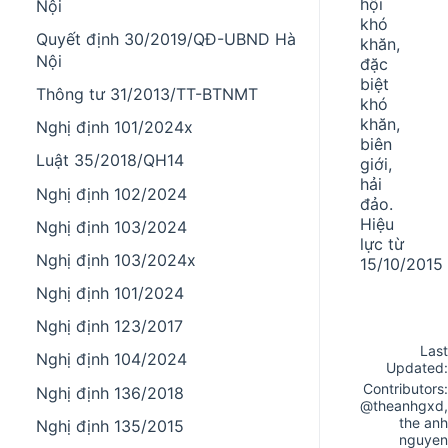
hội
Nội
khó
Quyết định 30/2019/QĐ-UBND Hà
khăn,
Nội
đặc
biệt
Thông tư 31/2013/TT-BTNMT
khó
khăn,
Nghị định 101/2024x
biên
Luật 35/2018/QH14
giới,
hải
Nghị định 102/2024
đảo.
Hiệu
Nghị định 103/2024
lực từ
Nghị định 103/2024x
15/10/2015
Nghị định 101/2024
Nghị định 123/2017
Last
Nghị định 104/2024
Updated:
Contributors:
Nghị định 136/2018
@theanhgxd
,
the anh
Nghị định 135/2015
nguyen