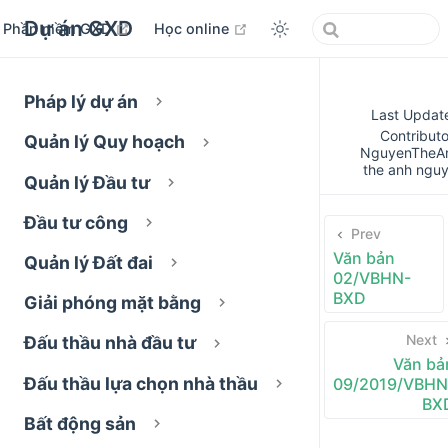
Dự án GXD
open in new window
open in new window
Phần mềm GXD
Học online
Pháp lý dự án
Last Updat
Contributo
Quản lý Quy hoạch
NguyenTheA
the anh ngu
Quản lý Đầu tư
Đầu tư công
Prev
Văn bản
Quản lý Đất đai
02/VBHN-
BXD
Giải phóng mặt bằng
Next
Đấu thầu nhà đầu tư
Văn bả
Đấu thầu lựa chọn nhà thầu
09/2019/VBHN
BX
Bất động sản