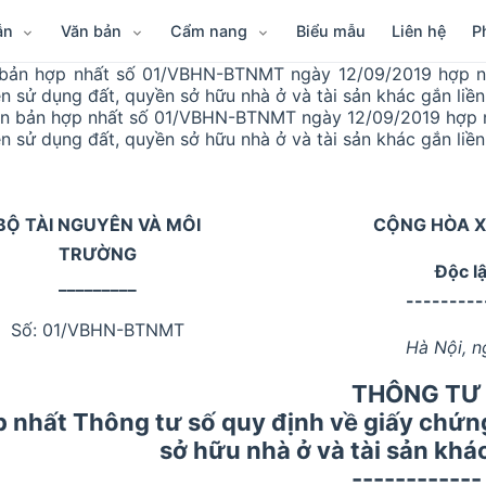
ẫn
Văn bản
Cẩm nang
Biểu mẫu
Liên hệ
P
bản hợp nhất số 01/VBHN-BTNMT ngày 12/09/2019 hợp nh
n sử dụng đất, quyền sở hữu nhà ở và tài sản khác gắn liền
n bản hợp nhất số 01/VBHN-BTNMT ngày 12/09/2019 hợp n
n sử dụng đất, quyền sở hữu nhà ở và tài sản khác gắn liền
BỘ TÀI NGUYÊN VÀ MÔI
CỘNG HÒA X
TRƯỜNG
Độc l
_________
---------
Số: 01/VBHN-BTNMT
Hà Nội, 
THÔNG TƯ
 nhất Thông tư số quy định về giấy chứn
sở hữu nhà ở và tài sản khác
------------