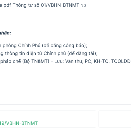
le pdf Thông tư số 01/VBHN-BTNMT 👈
nhận:
n phòng Chính Phủ (để đăng công báo);
g thông tin điện tử Chính phủ (để đăng tải);
 pháp chế (Bộ TN&MT) - Lưu: Văn thư, PC, KH-TC, TCQLĐ
019/VBHN-BTNMT