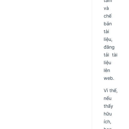
tầm
và
chế
bản
tài
liệu,
đăng
tải tài
liệu
lên
web.
Vì thế,
nếu
thấy
hữu
ích,