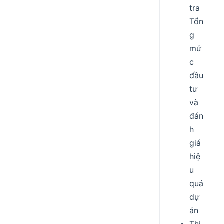
tra
Tổn
g
mứ
c
đầu
tư
và
đán
h
giá
hiệ
u
quả
dự
án
Thi