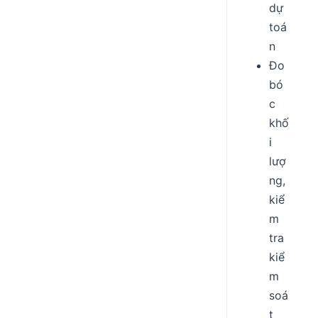
dự
toá
n
Đo
bó
c
khố
i
lượ
ng,
kiể
m
tra
kiể
m
soá
t