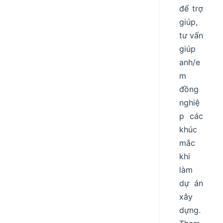
để trợ
giúp,
tư vấn
giúp
anh/e
m
đồng
nghiệ
p các
khúc
mắc
khi
làm
dự án
xây
dựng.