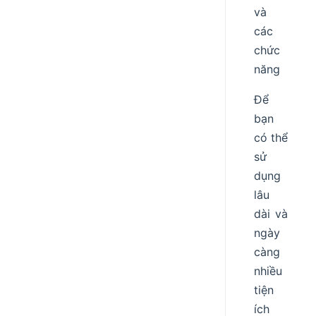
và
các
chức
năng
Để
bạn
có thể
sử
dụng
lâu
dài và
ngày
càng
nhiều
tiện
ích