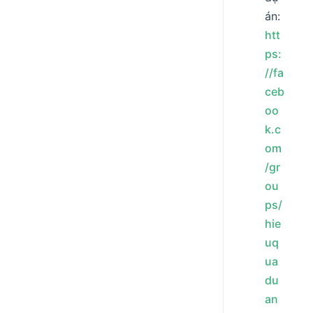
án:
htt
ps:
//fa
ceb
oo
k.c
om
/gr
ou
ps/
hie
uq
ua
du
an