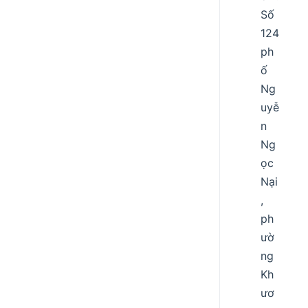
Số
124
ph
ố
Ng
uyễ
n
Ng
ọc
Nại
,
ph
ườ
ng
Kh
ươ