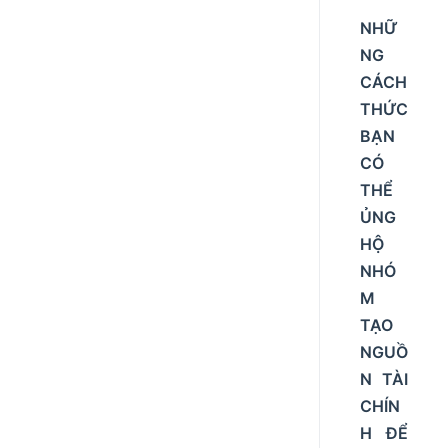
NHỮ
NG
CÁCH
THỨC
BẠN
CÓ
THỂ
ỦNG
HỘ
NHÓ
M
TẠO
NGUỒ
N TÀI
CHÍN
H ĐỂ