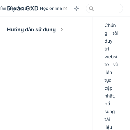
Dự án GXD
open in new window
open in new window
hần mềm GXD
Học online
Chún
Hướng dẫn sử dụng
g tôi
duy
trì
websi
te và
liên
tục
cập
nhật,
bổ
sung
tài
liệu