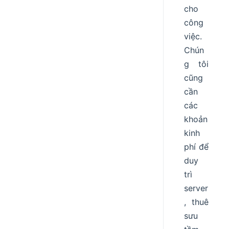
cho
công
việc.
Chún
g tôi
cũng
cần
các
khoản
kinh
phí để
duy
trì
server
, thuê
sưu