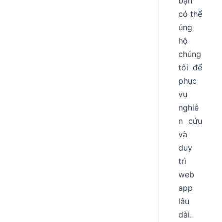
bạn
có thể
ủng
hộ
chúng
tôi để
phục
vụ
nghiê
n cứu
và
duy
trì
web
app
lâu
dài.