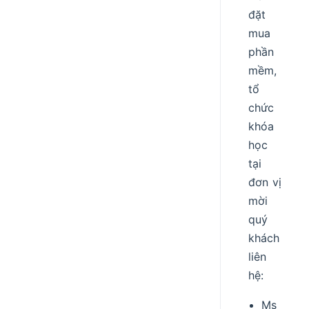
đặt
mua
phần
mềm,
tổ
chức
khóa
học
tại
đơn vị
mời
quý
khách
liên
hệ:
Ms