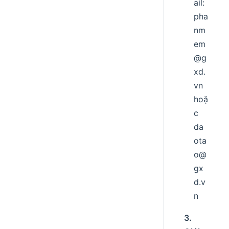
ail:
pha
nm
em
@g
xd.
vn
hoặ
c
da
ota
o@
gx
d.v
n
3.