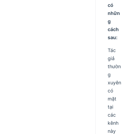
có
nhữn
g
cách
sau:
Tác
giả
thườn
g
xuyên
có
mặt
tại
các
kênh
này