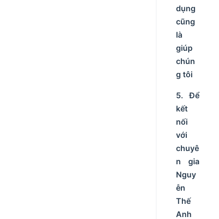
dụng
cũng
là
giúp
chún
g tôi
5. Để
kết
nối
với
chuyê
n gia
Nguy
ễn
Thế
Anh