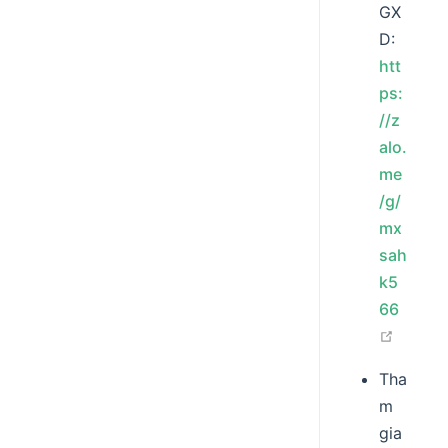
GX
D:
htt
ps:
//z
alo.
me
/g/
mx
sah
k5
66
open i
Tha
m
gia