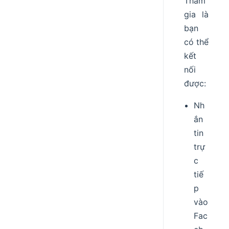
Tham
gia là
bạn
có thể
kết
nối
được:
Nh
ắn
tin
trự
c
tiế
p
vào
Fac