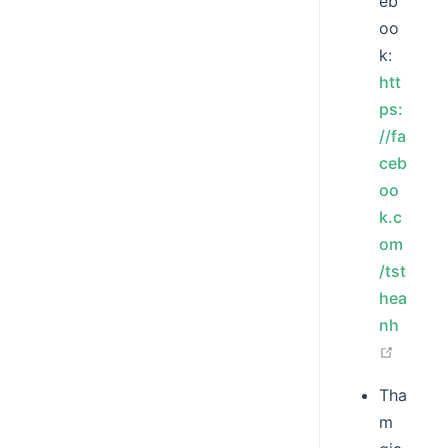
eb
oo
k:
htt
ps:
//fa
ceb
oo
k.c
om
/tst
hea
nh
open i
Tha
m