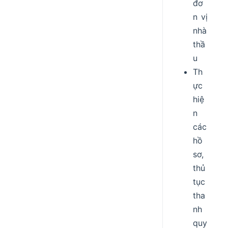
đơ
n vị
nhà
thầ
u
Th
ực
hiệ
n
các
hồ
sơ,
thủ
tục
tha
nh
quy