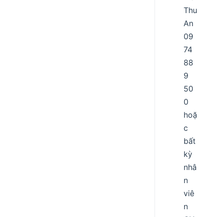
Thu
An
09
74
88
9
50
0
hoặ
c
bất
kỳ
nhâ
n
viê
n