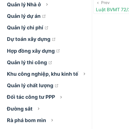
Prev
Quản lý Nhà ở
Luật BVMT 72
open in new window
Quản lý dự án
open in new window
Quản lý chi phí
open in new window
Dự toán xây dựng
open in new window
Hợp đồng xây dựng
open in new window
Quản lý thi công
Khu công nghiệp, khu kinh tế
open in new window
Quản lý chất lượng
Đối tác công tư PPP
Đường sắt
Rà phá bom mìn