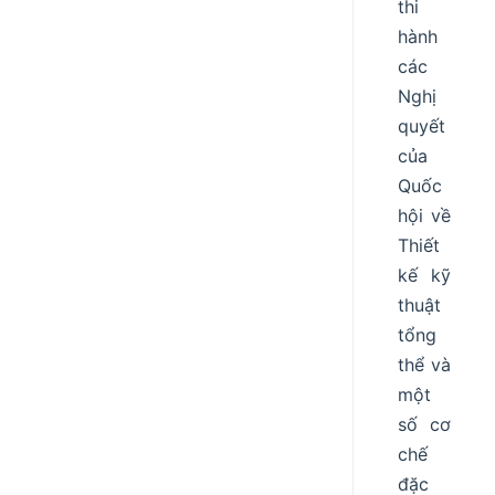
thi
hành
các
Nghị
quyết
của
Quốc
hội về
Thiết
kế kỹ
thuật
tổng
thể và
một
số cơ
chế
đặc