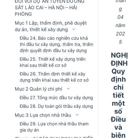
thán
ĐỐI VỚI DỰ ÁN TUYẾN ĐƯỜNG
SẮT LÀO CAI – HÀ NỘI – HẢI
g
PHÒNG
04
Mục 1 Lập, thẩm định, phê duyệt
năm
dự án, thiết kế xây dựng
202
Điều 24. Báo cáo nghiên cứu khả
5
thi đầu tư xây dựng, thẩm tra, thẩm
định quyết định đầu tư xây dựng
NGHỊ
Điều 25. Thiết kế xây dựng triển
ĐỊNH
khai sau thiết kế cơ sở
Quy
Điều 26. Thẩm định thiết kế xây
định
dựng triển khai sau thiết kế cơ sở
chi
Mục 2 Quản lý chi phí
tiết
Điều 27. Tổng mức đầu tư xây dựng
một
Điều 28. Dự toán gói thầu xây dựng
số
Mục 3 Lựa chọn nhà thầu
Điều
Điều 29. Lựa chọn nhà thầu tham
và
gia dự án
biện