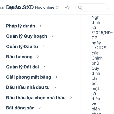
Dự án GXD
open in new window
open in new window
hần mềm GXD
Học online
Nghị
định
Pháp lý dự án
số
/2025/NĐ-
Quản lý Quy hoạch
CP
ngày
Quản lý Đầu tư
.../2025
của
Đầu tư công
Chính
phủ
Quản lý Đất đai
Quy
định
Giải phóng mặt bằng
chi
tiết
Đấu thầu nhà đầu tư
một
số
Đấu thầu lựa chọn nhà thầu
điều
và
Bất động sản
biện
pháp