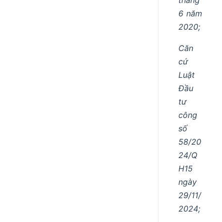
6 năm
2020;
Căn
cứ
Luật
Đầu
tư
công
số
58/20
24/Q
H15
ngày
29/11/
2024;