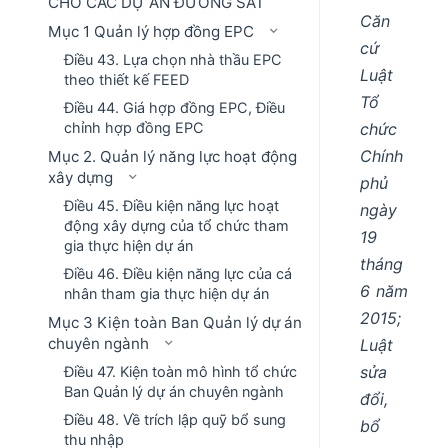
CHO CÁC DỰ ÁN ĐƯỜNG SẮT
Căn
Mục 1 Quản lý hợp đồng EPC
cứ
Điều 43. Lựa chọn nhà thầu EPC
Luật
theo thiết kế FEED
Tổ
Điều 44. Giá hợp đồng EPC, Điều
chỉnh hợp đồng EPC
chức
Chính
Mục 2. Quản lý năng lực hoạt động
xây dựng
phủ
Điều 45. Điều kiện năng lực hoạt
ngày
động xây dựng của tổ chức tham
19
gia thực hiện dự án
tháng
Điều 46. Điều kiện năng lực của cá
6 năm
nhân tham gia thực hiện dự án
2015;
Mục 3 Kiện toàn Ban Quản lý dự án
chuyên ngành
Luật
sửa
Điều 47. Kiện toàn mô hình tổ chức
Ban Quản lý dự án chuyên ngành
đổi,
Điều 48. Về trích lập quỹ bổ sung
bổ
thu nhập