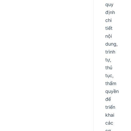
quy
định
chi
tiết
nội
dung,
trình
tự,
thủ
tục,
thẩm
quyền
để
triển
khai
các
cơ