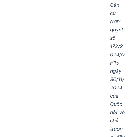
Căn
cứ
Nghị
quyết
số
172/2
024/Q
H15
ngày
30/11/
2024
của
Quốc
hội về
chủ
trươn
g đầu