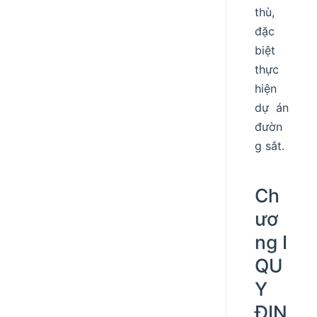
thù,
đặc
biệt
thực
hiện
dự án
đườn
g sắt.
Ch
ươ
ng I
QU
Y
ĐỊN