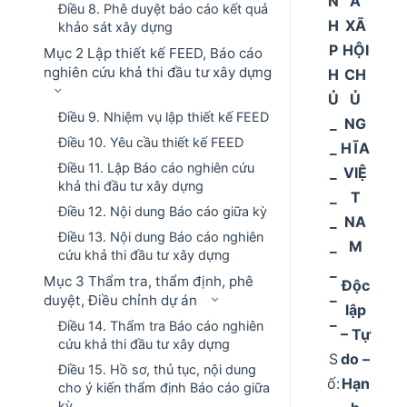
N
A
Điều 8. Phê duyệt báo cáo kết quả
H
XÃ
khảo sát xây dựng
P
HỘI
Mục 2 Lập thiết kế FEED, Báo cáo
nghiên cứu khả thi đầu tư xây dựng
H
CH
Ủ
Ủ
Điều 9. Nhiệm vụ lập thiết kế FEED
_
NG
Điều 10. Yêu cầu thiết kế FEED
_
HĨA
Điều 11. Lập Báo cáo nghiên cứu
_
VIỆ
khả thi đầu tư xây dựng
_
T
Điều 12. Nội dung Báo cáo giữa kỳ
_
NA
Điều 13. Nội dung Báo cáo nghiên
_
M
cứu khả thi đầu tư xây dựng
_
Mục 3 Thẩm tra, thẩm định, phê
Độc
_
duyệt, Điều chỉnh dự án
lập
_
Điều 14. Thẩm tra Báo cáo nghiên
– Tự
cứu khả thi đầu tư xây dựng
S
do –
Điều 15. Hồ sơ, thủ tục, nội dung
ố:
Hạn
cho ý kiến thẩm định Báo cáo giữa
kỳ