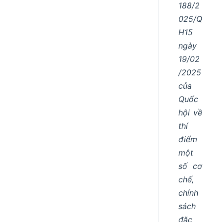
188/2
025/Q
H15
ngày
19/02
/2025
của
Quốc
hội về
thí
điểm
một
số cơ
chế,
chính
sách
đặc