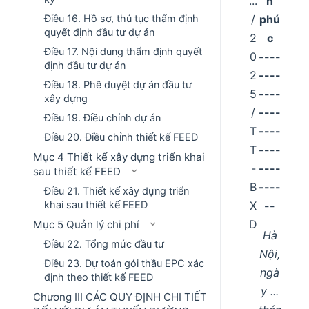
...
h
Điều 16. Hồ sơ, thủ tục thẩm định
/
phú
quyết định đầu tư dự án
2
c
Điều 17. Nội dung thẩm định quyết
0
----
định đầu tư dự án
2
----
Điều 18. Phê duyệt dự án đầu tư
5
----
xây dựng
/
----
Điều 19. Điều chỉnh dự án
T
----
Điều 20. Điều chỉnh thiết kế FEED
T
----
Mục 4 Thiết kế xây dựng triển khai
-
----
sau thiết kế FEED
B
----
Điều 21. Thiết kế xây dựng triển
khai sau thiết kế FEED
X
--
D
Mục 5 Quản lý chi phí
Hà
Điều 22. Tổng mức đầu tư
Nội,
Điều 23. Dự toán gói thầu EPC xác
ngà
định theo thiết kế FEED
y ...
Chương III CÁC QUY ĐỊNH CHI TIẾT