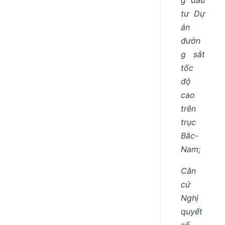
tư Dự
án
đườn
g sắt
tốc
độ
cao
trên
trục
Bắc-
Nam;
Căn
cứ
Nghị
quyết
số