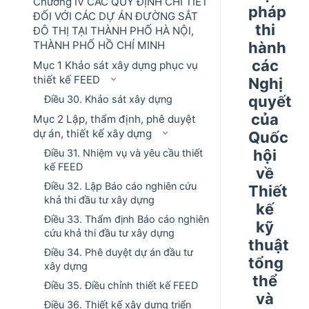
Chương IV CÁC QUY ĐỊNH CHI TIẾT
pháp
ĐỐI VỚI CÁC DỰ ÁN ĐƯỜNG SẮT
thi
ĐÔ THỊ TẠI THÀNH PHỐ HÀ NỘI,
THÀNH PHỐ HỒ CHÍ MINH
hành
các
Mục 1 Khảo sát xây dựng phục vụ
thiết kế FEED
Nghị
quyết
Điều 30. Khảo sát xây dựng
của
Mục 2 Lập, thẩm định, phê duyệt
dự án, thiết kế xây dựng
Quốc
hội
Điều 31. Nhiệm vụ và yêu cầu thiết
kế FEED
về
Điều 32. Lập Báo cáo nghiên cứu
Thiết
khả thi đầu tư xây dựng
kế
Điều 33. Thẩm định Báo cáo nghiên
kỹ
cứu khả thi đầu tư xây dựng
thuật
Điều 34. Phê duyệt dự án đầu tư
tổng
xây dựng
thể
Điều 35. Điều chỉnh thiết kế FEED
và
Điều 36. Thiết kế xây dựng triển