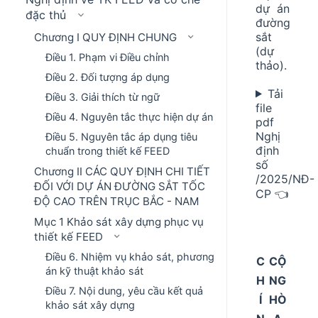
dự án
đặc thủ
đường
sắt
Chương I QUY ĐỊNH CHUNG
(dự
Điều 1. Phạm vi Điều chỉnh
thảo).
Điều 2. Đối tượng áp dụng
Tải
Điều 3. Giải thích từ ngữ
file
Điều 4. Nguyên tắc thực hiện dự án
pdf
Nghị
Điều 5. Nguyên tắc áp dụng tiêu
định
chuẩn trong thiết kế FEED
số
Chương II CÁC QUY ĐỊNH CHI TIẾT
/2025/NĐ-
ĐỐI VỚI DỰ ÁN ĐƯỜNG SẮT TỐC
CP 👈
ĐỘ CAO TRÊN TRỤC BẮC - NAM
Mục 1 Khảo sát xây dựng phục vụ
thiết kế FEED
Điều 6. Nhiệm vụ khảo sát, phương
C
CỘ
án kỹ thuật khảo sát
H
NG
Điều 7. Nội dung, yêu cầu kết quả
Í
HÒ
khảo sát xây dựng