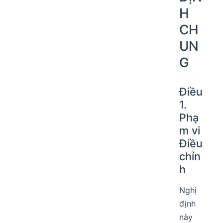
H
CH
UN
G
Điều
1.
Phạ
m vi
Điều
chỉn
h
Nghị
định
này