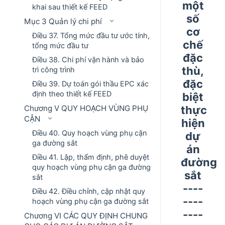
một
khai sau thiết kế FEED
số
Mục 3 Quản lý chi phí
cơ
Điều 37. Tổng mức đầu tư ước tính,
chế
tổng mức đầu tư
đặc
Điều 38. Chi phí vận hành và bảo
thù,
trì công trình
đặc
Điều 39. Dự toán gói thầu EPC xác
định theo thiết kế FEED
biệt
Chương V QUY HOẠCH VÙNG PHỤ
thực
CẬN
hiện
Điều 40. Quy hoạch vùng phụ cận
dự
ga đường sắt
án
Điều 41. Lập, thẩm định, phê duyệt
đường
quy hoạch vùng phụ cận ga đường
sắt
sắt
----
Điều 42. Điều chỉnh, cập nhật quy
----
hoạch vùng phụ cận ga đường sắt
----
Chương VI CÁC QUY ĐỊNH CHUNG