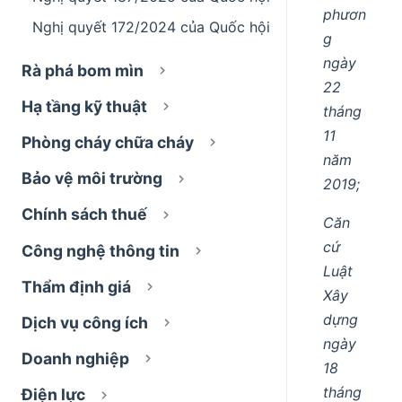
phươn
Nghị quyết 172/2024 của Quốc hội
g
ngày
Rà phá bom mìn
22
Hạ tầng kỹ thuật
tháng
11
Phòng cháy chữa cháy
năm
Bảo vệ môi trường
2019;
Chính sách thuế
Căn
cứ
Công nghệ thông tin
Luật
Thẩm định giá
Xây
dựng
Dịch vụ công ích
ngày
Doanh nghiệp
18
tháng
Điện lực