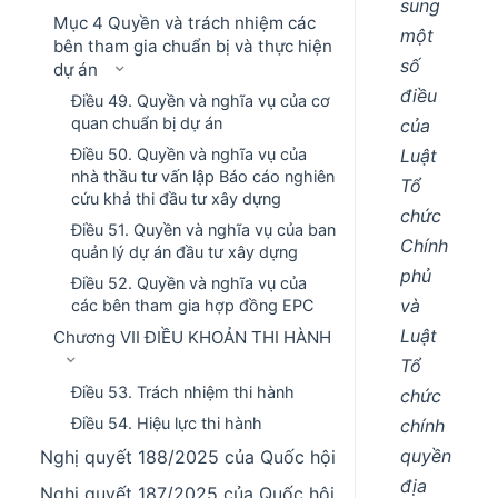
sung
Mục 4 Quyền và trách nhiệm các
một
bên tham gia chuẩn bị và thực hiện
số
dự án
điều
Điều 49. Quyền và nghĩa vụ của cơ
quan chuẩn bị dự án
của
Điều 50. Quyền và nghĩa vụ của
Luật
nhà thầu tư vấn lập Báo cáo nghiên
Tổ
cứu khả thi đầu tư xây dựng
chức
Điều 51. Quyền và nghĩa vụ của ban
Chính
quản lý dự án đầu tư xây dựng
phủ
Điều 52. Quyền và nghĩa vụ của
và
các bên tham gia hợp đồng EPC
Luật
Chương VII ĐIỀU KHOẢN THI HÀNH
Tổ
Điều 53. Trách nhiệm thi hành
chức
Điều 54. Hiệu lực thi hành
chính
quyền
Nghị quyết 188/2025 của Quốc hội
địa
Nghị quyết 187/2025 của Quốc hội