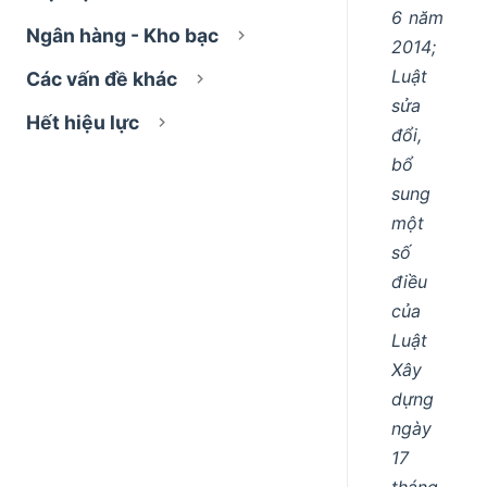
6 năm
Ngân hàng - Kho bạc
2014;
Luật
Các vấn đề khác
sửa
Hết hiệu lực
đổi,
bổ
sung
một
số
điều
của
Luật
Xây
dựng
ngày
17
tháng