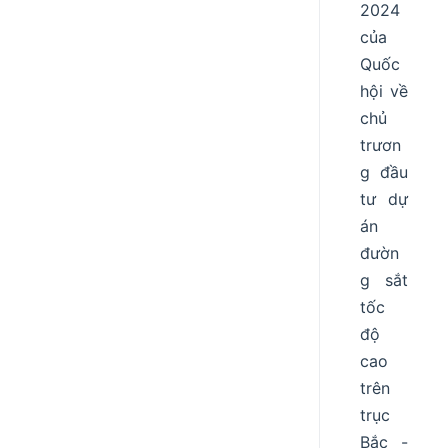
2024
của
Quốc
hội về
chủ
trươn
g đầu
tư dự
án
đườn
g sắt
tốc
độ
cao
trên
trục
Bắc -