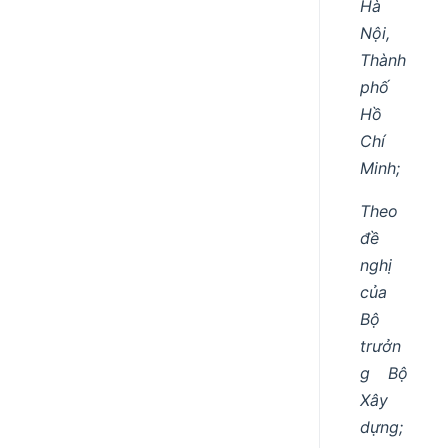
Hà
Nội,
Thành
phố
Hồ
Chí
Minh;
Theo
đề
nghị
của
Bộ
trưởn
g Bộ
Xây
dựng;