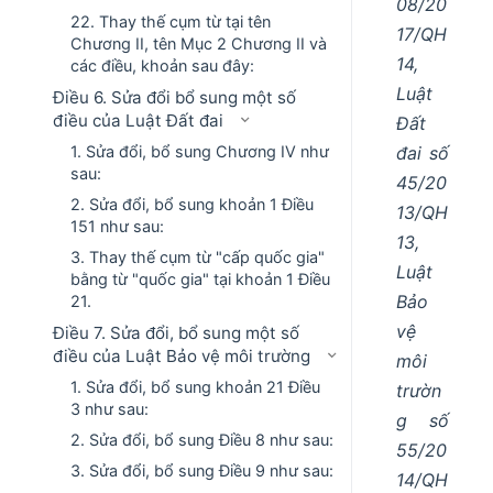
08/20
22. Thay thế cụm từ tại tên
17/QH
Chương II, tên Mục 2 Chương II và
14,
các điều, khoản sau đây:
Luật
Điều 6. Sửa đổi bổ sung một số
điều của Luật Đất đai
Đất
đai số
1. Sửa đổi, bổ sung Chương IV như
sau:
45/20
2. Sửa đổi, bổ sung khoản 1 Điều
13/QH
151 như sau:
13,
3. Thay thế cụm từ "cấp quốc gia"
Luật
bằng từ "quốc gia" tại khoản 1 Điều
Bảo
21.
vệ
Điều 7. Sửa đổi, bổ sung một số
điều của Luật Bảo vệ môi trường
môi
1. Sửa đổi, bổ sung khoản 21 Điều
trườn
3 như sau:
g số
2. Sửa đổi, bổ sung Điều 8 như sau:
55/20
3. Sửa đổi, bổ sung Điều 9 như sau:
14/QH