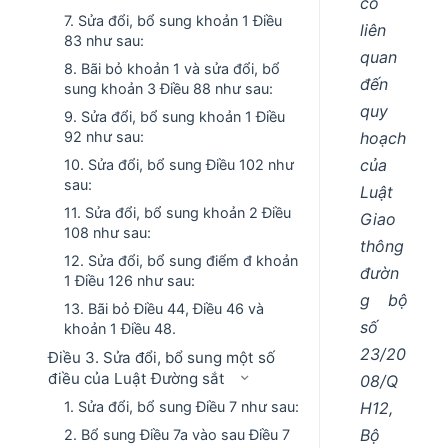
có
7. Sửa đổi, bổ sung khoản 1 Điều
liên
83 như sau:
quan
8. Bãi bỏ khoản 1 và sửa đổi, bổ
đến
sung khoản 3 Điều 88 như sau:
quy
9. Sửa đổi, bổ sung khoản 1 Điều
hoạch
92 như sau:
của
10. Sửa đổi, bổ sung Điều 102 như
sau:
Luật
11. Sửa đổi, bổ sung khoản 2 Điều
Giao
108 như sau:
thông
12. Sửa đổi, bổ sung điểm đ khoản
đườn
1 Điều 126 như sau:
g bộ
13. Bãi bỏ Điều 44, Điều 46 và
số
khoản 1 Điều 48.
23/20
Điều 3. Sửa đổi, bổ sung một số
điều của Luật Đường sắt
08/Q
H12,
1. Sửa đổi, bổ sung Điều 7 như sau:
Bộ
2. Bổ sung Điều 7a vào sau Điều 7