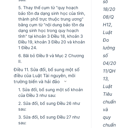
số
5. Thay thế cụm từ "quy hoạch
18/20
bảo tồn đa dạng sinh học của tỉnh,
08/Q
thành phố trực thuộc trung ương"
H12,
bằng cụm từ "nội dung bảo tồn đa
dạng sinh học trong quy hoạch
Luật
tỉnh" tại khoản 3 Điều 18, khoản 3
Đo
Điều 19, khoản 3 Điều 20 và khoản
lường
1 Điều 24.
số
6. Bãi bỏ Điều 9 và Mục 2 Chương
II.
04/20
Điều 11. Sửa đổi, bổ sung một số
11/QH
điều của Luật Tài nguyên, môi
13,
trường biển và hải đảo
Luật
1. Sửa đổi, bổ sung một số khoản
Tiêu
của Điều 3 như sau:
chuẩn
2. Sửa đổi, bổ sung Điều 26 như
và
sau:
quy
3. Sửa đổi, bổ sung Điều 27 như
sau:
chuẩn