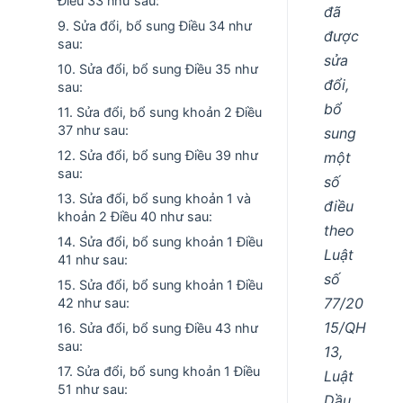
Điều 33 như sau:
đã
9. Sửa đổi, bổ sung Điều 34 như
được
sau:
sửa
10. Sửa đổi, bổ sung Điều 35 như
đổi,
sau:
bổ
11. Sửa đổi, bổ sung khoản 2 Điều
37 như sau:
sung
12. Sửa đổi, bổ sung Điều 39 như
một
sau:
số
13. Sửa đổi, bổ sung khoản 1 và
điều
khoản 2 Điều 40 như sau:
theo
14. Sửa đổi, bổ sung khoản 1 Điều
Luật
41 như sau:
số
15. Sửa đổi, bổ sung khoản 1 Điều
77/20
42 như sau:
15/QH
16. Sửa đổi, bổ sung Điều 43 như
sau:
13,
17. Sửa đổi, bổ sung khoản 1 Điều
Luật
51 như sau:
Dầu