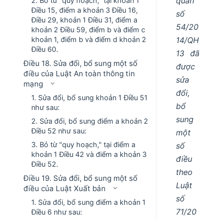
quan
2. Bỏ từ "quy hoạch," tại khoản 1
Điều 15, điểm a khoản 3 Điều 16,
số
Điều 29, khoản 1 Điều 31, điểm a
54/20
khoản 2 Điều 59, điểm b và điểm c
14/QH
khoản 1, điểm b và điểm d khoản 2
Điều 60.
13 đã
Điều 18. Sửa đổi, bổ sung một số
được
điều của Luật An toàn thông tin
sửa
mạng
đổi,
1. Sửa đổi, bổ sung khoản 1 Điều 51
bổ
như sau:
sung
2. Sửa đổi, bổ sung điểm a khoản 2
Điều 52 như sau:
một
3. Bỏ từ "quy hoạch," tại điểm a
số
khoản 1 Điều 42 và điểm a khoản 3
điều
Điều 52.
theo
Điều 19. Sửa đổi, bổ sung một số
Luật
điều của Luật Xuất bản
số
1. Sửa đổi, bổ sung điểm a khoản 1
71/20
Điều 6 như sau: