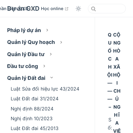
Dự án GXD
open in new window
open in new window
hần mềm GXD
Học online
Pháp lý dự án
Q
CỘ
Quản lý Quy hoạch
U
NG
Ố
HÒ
Quản lý Đầu tư
C
A
Đầu tư công
H
XÃ
ỘI
HỘ
Quản lý Đất đai
––
I
Luật Sửa đổi hiệu lực 43/2024
––
CH
Luật Đất đai 31/2024
––
Ủ
–
NG
Nghị định 88/2024
HĨ
Nghị định 10/2023
S
A
ố:
Luật Đất đai 45/2013
VIỆ