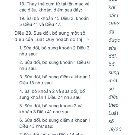
18. Thay thế cụm từ tại tên mục và
khí
các điều, khoản, điểm sau đây:
năm
19. Bãi bỏ khoản 45 Điều 3, khoản
1993
5 Điều 41 và Điều 47.
đã
Điều 29. Sửa đổi, bổ sung một số
điều của Luật Quy hoạch đô thị
được
sửa
1. Sửa đổi, bổ sung khoản 2 Điều 3
như sau:
đổi,
2. Sửa đổi, bổ sung khoản 1 Điều 6
bổ
như sau:
sung
3. Sửa đổi, bổ sung điểm a khoản 1
một
Điều 18 như sau:
số
4. Bãi bỏ khoản 2 và sửa đổi, bổ
điều
sung khoản 1 Điều 24 như sau:
theo
5. Sửa đổi, bổ sung khoản 2 và
khoản 3 Điều 41 như sau:
Luật
6. Sửa đổi, bổ sung điểm a khoản 1
số
Điều 43 như sau:
19/20
7. Sửa đổi, bổ sung Điều 44 như