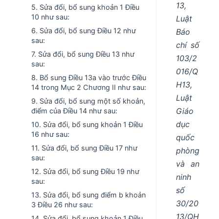
13,
5. Sửa đổi, bổ sung khoản 1 Điều
10 như sau:
Luật
6. Sửa đổi, bổ sung Điều 12 như
Báo
sau:
chí số
7. Sửa đổi, bổ sung Điều 13 như
103/2
sau:
016/Q
8. Bổ sung Điều 13a vào trước Điều
H13,
14 trong Mục 2 Chương II như sau:
Luật
9. Sửa đổi, bổ sung một số khoản,
Giáo
điểm của Điều 14 như sau:
dục
10. Sửa đổi, bổ sung khoản 1 Điều
16 như sau:
quốc
11. Sửa đổi, bổ sung Điều 17 như
phòng
sau:
và an
12. Sửa đổi, bổ sung Điều 19 như
ninh
sau:
số
13. Sửa đổi, bổ sung điểm b khoản
30/20
3 Điều 26 như sau:
13/QH
14. Sửa đổi, bổ sung khoản 1 Điều