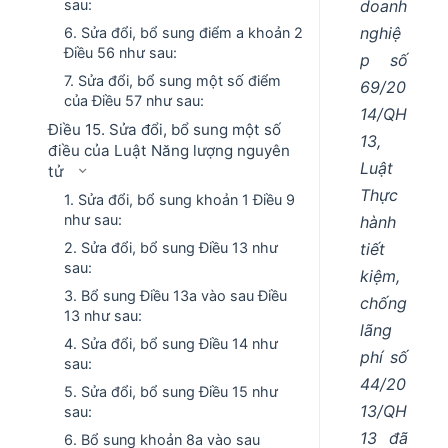
doanh
sau:
nghiệ
6. Sửa đổi, bổ sung điểm a khoản 2
Điều 56 như sau:
p số
7. Sửa đổi, bổ sung một số điểm
69/20
của Điều 57 như sau:
14/QH
Điều 15. Sửa đổi, bổ sung một số
13,
điều của Luật Năng lượng nguyên
Luật
tử
Thực
1. Sửa đổi, bổ sung khoản 1 Điều 9
như sau:
hành
tiết
2. Sửa đổi, bổ sung Điều 13 như
sau:
kiệm,
3. Bổ sung Điều 13a vào sau Điều
chống
13 như sau:
lãng
4. Sửa đổi, bổ sung Điều 14 như
phí số
sau:
44/20
5. Sửa đổi, bổ sung Điều 15 như
13/QH
sau:
13 đã
6. Bổ sung khoản 8a vào sau