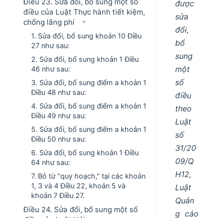
Điều 23. Sửa đổi, bổ sung một số
được
điều của Luật Thực hành tiết kiệm,
sửa
chống lãng phí
đổi,
1. Sửa đổi, bổ sung khoản 10 Điều
bổ
27 như sau:
sung
2. Sửa đổi, bổ sung khoản 1 Điều
một
46 như sau:
số
3. Sửa đổi, bổ sung điểm a khoản 1
Điều 48 như sau:
điều
4. Sửa đổi, bổ sung điểm a khoản 1
theo
Điều 49 như sau:
Luật
5. Sửa đổi, bổ sung điểm a khoản 1
số
Điều 50 như sau:
31/20
6. Sửa đổi, bổ sung khoản 1 Điều
09/Q
64 như sau:
H12,
7. Bỏ từ "quy hoạch," tại các khoản
1, 3 và 4 Điều 22, khoản 5 và
Luật
khoản 7 Điều 27.
Quản
Điều 24. Sửa đổi, bổ sung một số
g cáo