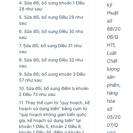
4. Sửa đổi, bổ sung khoản 1 Điều
kỹ
28 như sau:
thuật
5. Sửa đổi, bổ sung Điều 29 như
số
sau:
68/20
6. Sửa đổi, bổ sung Điều 30 như
06/Q
sau:
H11,
7. Sửa đổi, bổ sung Điều 31 như
sau:
Luật
8. Sửa đổi, bổ sung Điều 32 như
Chất
sau:
lượng
9. Sửa đổi, bổ sung khoản 3 Điều
sản
57 như sau:
phẩm,
10. Sửa đổi, bổ sung điểm b khoản
hàng
2 Điều 73 như sau:
hóa
11. Thay thế cụm từ "quy hoạch, kế
số
hoạch sử dụng biển" bằng cụm từ
"quy hoạch không gian biển quốc
05/20
gia, kế hoạch sử dụng biển" tại
07/Q
khoản 1 Điều 5, khoản 2 Điều 8,
khoản 1 Điều 39, điểm g khoản 1
H12,