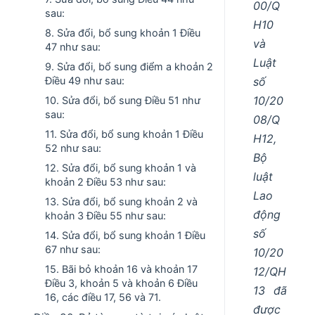
00/Q
sau:
H10
8. Sửa đổi, bổ sung khoản 1 Điều
và
47 như sau:
Luật
9. Sửa đổi, bổ sung điểm a khoản 2
số
Điều 49 như sau:
10/20
10. Sửa đổi, bổ sung Điều 51 như
sau:
08/Q
11. Sửa đổi, bổ sung khoản 1 Điều
H12,
52 như sau:
Bộ
12. Sửa đổi, bổ sung khoản 1 và
luật
khoản 2 Điều 53 như sau:
Lao
13. Sửa đổi, bổ sung khoản 2 và
động
khoản 3 Điều 55 như sau:
số
14. Sửa đổi, bổ sung khoản 1 Điều
67 như sau:
10/20
15. Bãi bỏ khoản 16 và khoản 17
12/QH
Điều 3, khoản 5 và khoản 6 Điều
13 đã
16, các điều 17, 56 và 71.
được