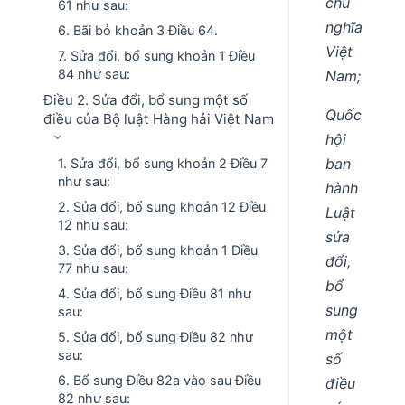
chủ
61 như sau:
nghĩa
6. Bãi bỏ khoản 3 Điều 64.
Việt
7. Sửa đổi, bổ sung khoản 1 Điều
84 như sau:
Nam;
Điều 2. Sửa đổi, bổ sung một số
Quốc
điều của Bộ luật Hàng hải Việt Nam
hội
ban
1. Sửa đổi, bổ sung khoản 2 Điều 7
như sau:
hành
2. Sửa đổi, bổ sung khoản 12 Điều
Luật
12 như sau:
sửa
3. Sửa đổi, bổ sung khoản 1 Điều
đổi,
77 như sau:
bổ
4. Sửa đổi, bổ sung Điều 81 như
sung
sau:
một
5. Sửa đổi, bổ sung Điều 82 như
sau:
số
6. Bổ sung Điều 82a vào sau Điều
điều
82 như sau: