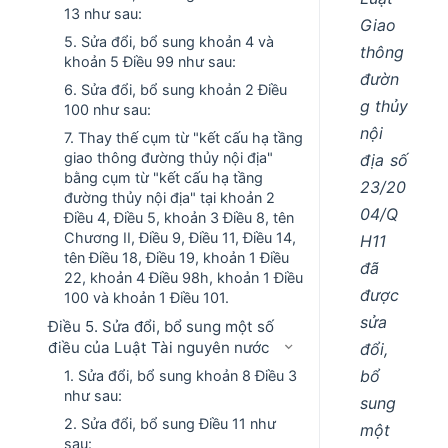
13 như sau:
Giao
5. Sửa đổi, bổ sung khoản 4 và
thông
khoản 5 Điều 99 như sau:
đườn
6. Sửa đổi, bổ sung khoản 2 Điều
g thủy
100 như sau:
nội
7. Thay thế cụm từ "kết cấu hạ tầng
giao thông đường thủy nội địa"
địa số
bằng cụm từ "kết cấu hạ tầng
23/20
đường thủy nội địa" tại khoản 2
04/Q
Điều 4, Điều 5, khoản 3 Điều 8, tên
Chương II, Điều 9, Điều 11, Điều 14,
H11
tên Điều 18, Điều 19, khoản 1 Điều
đã
22, khoản 4 Điều 98h, khoản 1 Điều
được
100 và khoản 1 Điều 101.
sửa
Điều 5. Sửa đổi, bổ sung một số
điều của Luật Tài nguyên nước
đổi,
bổ
1. Sửa đổi, bổ sung khoản 8 Điều 3
như sau:
sung
2. Sửa đổi, bổ sung Điều 11 như
một
sau: