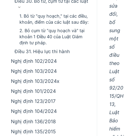
Điều 30. Bỏ từ, cụm từ tại các luật
sửa
đổi,
1. Bỏ từ "quy hoạch," tại các điều,
bổ
khoản, điểm của các luật sau đây:
sung
2. Bỏ cụm từ "quy hoạch và" tại
khoản 1 Điều 40 của Luật Giám
một
định tư pháp.
số
Điều 31. Hiệu lực thi hành
điều
Nghị định 102/2024
theo
Nghị định 103/2024
Luật
số
Nghị định 103/2024x
92/20
Nghị định 101/2024
15/QH
Nghị định 123/2017
13,
Nghị định 104/2024
Luật
Bảo
Nghị định 136/2018
hiểm
Nghị định 135/2015