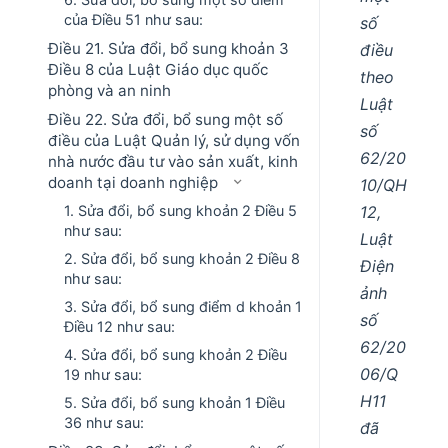
của Điều 51 như sau:
số
Điều 21. Sửa đổi, bổ sung khoản 3
điều
Điều 8 của Luật Giáo dục quốc
theo
phòng và an ninh
Luật
Điều 22. Sửa đổi, bổ sung một số
số
điều của Luật Quản lý, sử dụng vốn
62/20
nhà nước đầu tư vào sản xuất, kinh
doanh tại doanh nghiệp
10/QH
12,
1. Sửa đổi, bổ sung khoản 2 Điều 5
như sau:
Luật
2. Sửa đổi, bổ sung khoản 2 Điều 8
Điện
như sau:
ảnh
3. Sửa đổi, bổ sung điểm d khoản 1
số
Điều 12 như sau:
62/20
4. Sửa đổi, bổ sung khoản 2 Điều
06/Q
19 như sau:
H11
5. Sửa đổi, bổ sung khoản 1 Điều
36 như sau:
đã