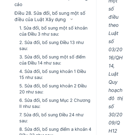
một
cáo
số
Điều 28. Sửa đổi, bổ sung một số
điều
điều của Luật Xây dựng
theo
1. Sửa đổi, bổ sung một số khoản
Luật
của Điều 3 như sau:
số
2. Sửa đổi, bổ sung Điều 13 như
sau:
03/20
3. Sửa đổi, bổ sung một số điểm
16/QH
của Điều 14 như sau:
14,
4. Sửa đổi, bổ sung khoản 1 Điều
Luật
15 như sau:
Quy
5. Sửa đổi, bổ sung khoản 2 Điều
hoạch
20 như sau:
đô thị
6. Sửa đổi, bổ sung Mục 2 Chương
số
II như sau:
30/20
7. Sửa đổi, bổ sung Điều 24 như
sau:
09/Q
8. Sửa đổi, bổ sung điểm a khoản 4
H12