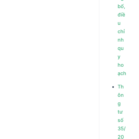
bố,
điề
u
chỉ
nh
qu
y
ho
ạch
Th
ôn
g
tư
số
35/
20