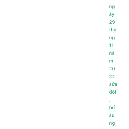
ng
ày
29
thá
ng
11
nă
m
20
24
sửa
đổi
,
bổ
su
ng