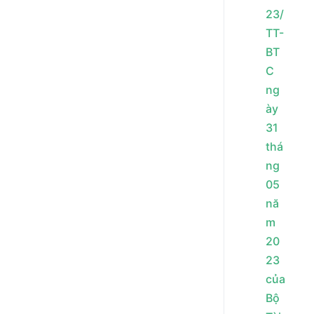
23/
TT-
BT
C
ng
ày
31
thá
ng
05
nă
m
20
23
của
Bộ