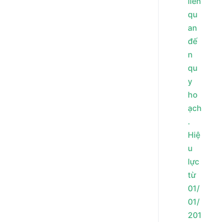
liên
qu
an
đế
n
qu
y
ho
ạch
.
Hiệ
u
lực
từ
01/
01/
201