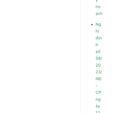
ho
ạch
Ng
hị
địn
h
số
58/
20
23/
NĐ
-
CP
ng
ày
12