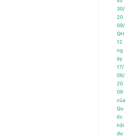
số
30/
20
09/
QH
12
ng
ày
17/
06/
20
09
của
Qu
ốc
hội
đư