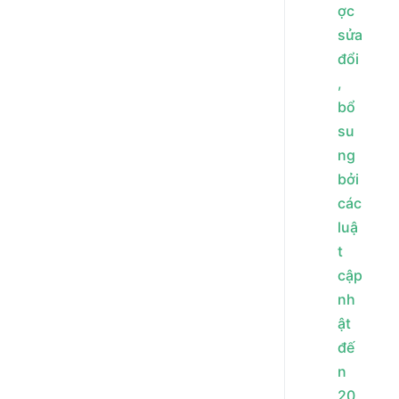
ợc
sửa
đổi
,
bổ
su
ng
bởi
các
luậ
t
cập
nh
ật
đế
n
20