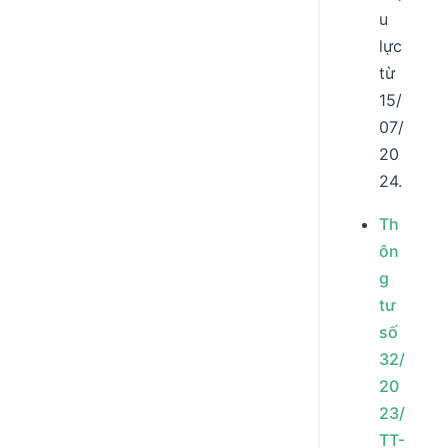
u
lực
từ
15/
07/
20
24.
Th
ôn
g
tư
số
32/
20
23/
TT-