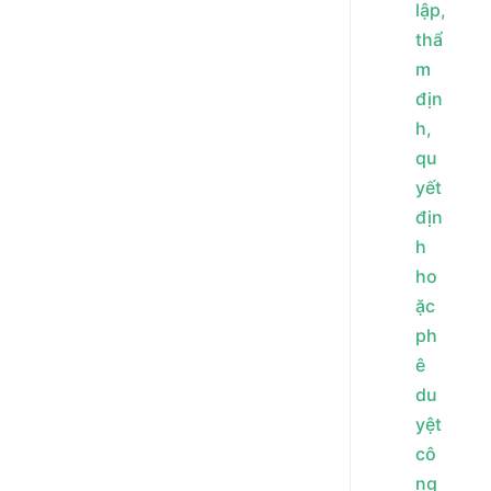
lập,
thẩ
m
địn
h,
qu
yết
địn
h
ho
ặc
ph
ê
du
yệt
cô
ng