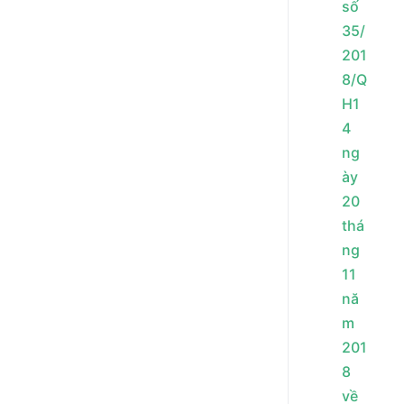
số
35/
201
8/Q
H1
4
ng
ày
20
thá
ng
11
nă
m
201
8
về