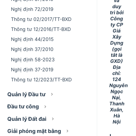
và
duy
Nghị định 72/2019
trì bởi
Công
Thông tư 02/2017/TT-BXD
ty CP
Thông tư 12/2016/TT-BXD
Giá
Xây
Nghị định 44/2015
Dựng
(gọi
Nghị định 37/2010
tắt là
Nghị định 58-2023
GXD)
Địa
Nghị định 37-2019
chỉ:
124
Thông tư 12/2023/TT-BXD
Nguyễn
Ngọc
Quản lý Đầu tư
Nại,
Thanh
Đầu tư công
Xuân,
Hà
Quản lý Đất đai
Nội
Giải phóng mặt bằng