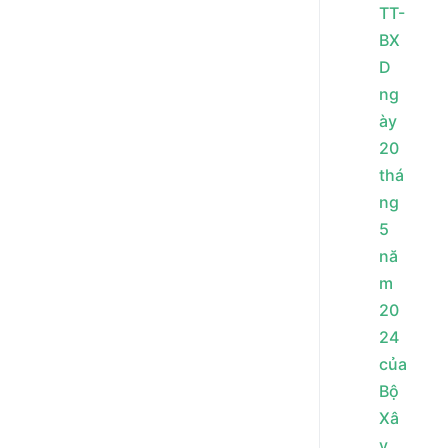
TT-
BX
D
ng
ày
20
thá
ng
5
nă
m
20
24
của
Bộ
Xâ
y