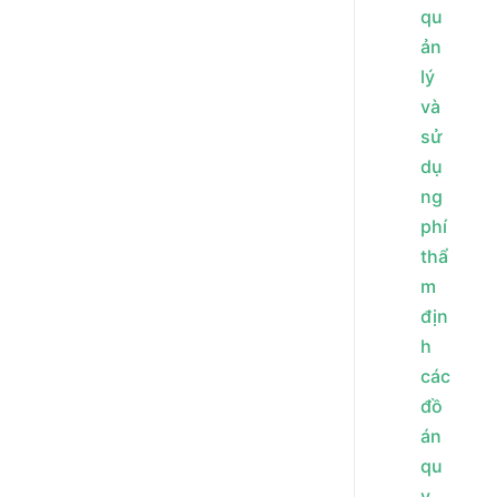
qu
ản
lý
và
sử
dụ
ng
phí
thẩ
m
địn
h
các
đồ
án
qu
y