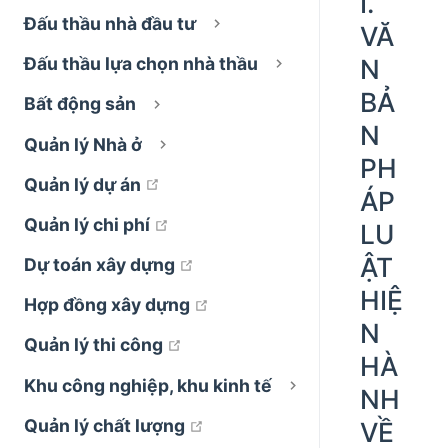
I.
Đấu thầu nhà đầu tư
VĂ
N
Đấu thầu lựa chọn nhà thầu
BẢ
Bất động sản
N
Quản lý Nhà ở
PH
open in new window
Quản lý dự án
ÁP
open in new window
Quản lý chi phí
LU
ẬT
open in new window
Dự toán xây dựng
HIỆ
open in new window
Hợp đồng xây dựng
N
open in new window
Quản lý thi công
HÀ
Khu công nghiệp, khu kinh tế
NH
open in new window
Quản lý chất lượng
VỀ