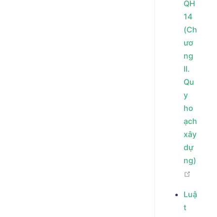
QH
14
(Ch
ươ
ng
II.
Qu
y
ho
ạch
xây
dự
ng)
open i
Luậ
t