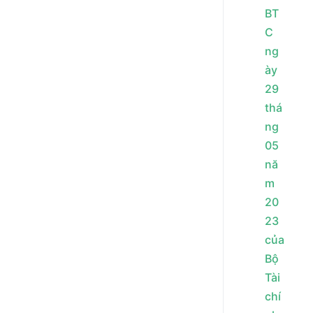
BT
C
ng
ày
29
thá
ng
05
nă
m
20
23
của
Bộ
Tài
chí