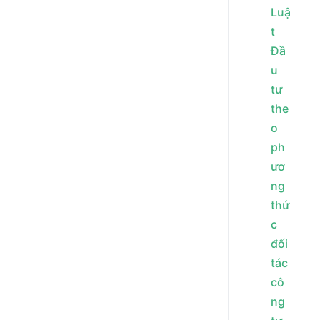
Luậ
t
Đầ
u
tư
the
o
ph
ươ
ng
thứ
c
đối
tác
cô
ng