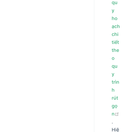
qu
y
ho
ạch
chi
tiết
the
o
qu
y
trìn
h
rút
gọ
n
open in 
.
Hiệ