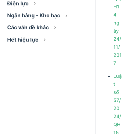
Điện lực
H1
4
Ngân hàng - Kho bạc
ng
Các vấn đề khác
ày
24/
Hết hiệu lực
11/
201
7
Luậ
t
số
57/
20
24/
QH
15