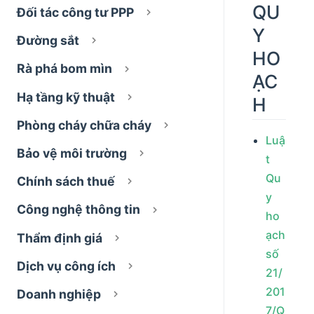
QU
Đối tác công tư PPP
Y
Đường sắt
HO
Rà phá bom mìn
ẠC
Hạ tầng kỹ thuật
H
Phòng cháy chữa cháy
Luậ
Bảo vệ môi trường
t
Qu
Chính sách thuế
y
Công nghệ thông tin
ho
ạch
Thẩm định giá
số
Dịch vụ công ích
21/
201
Doanh nghiệp
7/Q