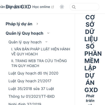
Dự án GXD
open in new window
open in new window
hần mềm GXD
Học online
CƠ
SỞ
Pháp lý dự án
DỮ
Quản lý Quy hoạch
LIỆU
Quản lý quy hoạch
SỐ
I. VĂN BẢN PHÁP LUẬT HIỆN HÀNH
PHẦN
VỀ QUY HOẠCH
MỀM
II. TRANG WEB TRA CỨU THÔNG
TIN QUY HOẠCH
LẬP
Luật Quy hoạch đô thị 2020
DỰ
Luật Quy hoạch 21/2017
ÁN
GXD
Luật 35/2018 sửa 37 Luật
Phát
Thông tư 01/2021/TT-BXD
triển
Nghị định 37/2019