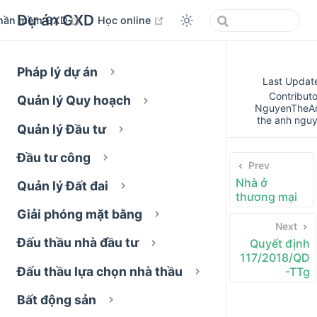
Dự án GXD
open in new window
open in new window
hần mềm GXD
Học online
Pháp lý dự án
Last Updat
Contributo
Quản lý Quy hoạch
NguyenTheA
the anh ngu
Quản lý Đầu tư
Đầu tư công
Prev
Nhà ở
Quản lý Đất đai
thương mại
Giải phóng mặt bằng
Next
Đấu thầu nhà đầu tư
Quyết định
117/2018/QD
Đấu thầu lựa chọn nhà thầu
-TTg
Bất động sản