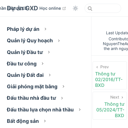
Dự án GXD
open in new window
open in new window
hần mềm GXD
Học online
Pháp lý dự án
Last Updat
Contributo
Quản lý Quy hoạch
NguyenTheA
the anh ngu
Quản lý Đầu tư
Đầu tư công
Prev
Thông tư
Quản lý Đất đai
02/2016/TT-
BXD
Giải phóng mặt bằng
Next
Đấu thầu nhà đầu tư
Thông tư
Đấu thầu lựa chọn nhà thầu
05/2024/TT-
BXD
Bất động sản