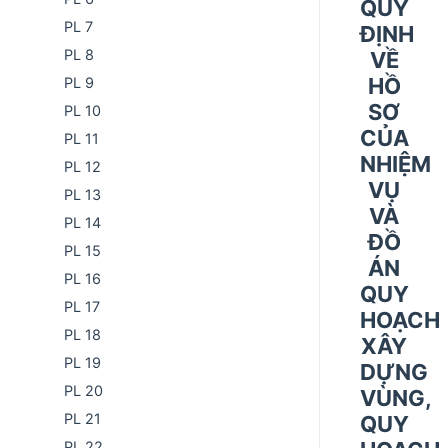
QUY
PL 7
ĐỊNH
PL 8
VỀ
HỒ
PL 9
SƠ
PL 10
CỦA
PL 11
NHIỆM
PL 12
VỤ
PL 13
VÀ
PL 14
ĐỒ
PL 15
ÁN
PL 16
QUY
PL 17
HOẠCH
PL 18
XÂY
PL 19
DỰNG
PL 20
VÙNG,
PL 21
QUY
PL 22