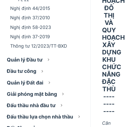
HOẠCH
ĐÔ
Nghị định 44/2015
THỊ
Nghị định 37/2010
VÀ
Nghị định 58-2023
QUY
HOẠCH
Nghị định 37-2019
XÂY
Thông tư 12/2023/TT-BXD
DỰNG
KHU
Quản lý Đầu tư
CHỨC
Đầu tư công
NĂNG
ĐẶC
Quản lý Đất đai
THÙ
Giải phóng mặt bằng
----
----
Đấu thầu nhà đầu tư
----
Đấu thầu lựa chọn nhà thầu
Căn