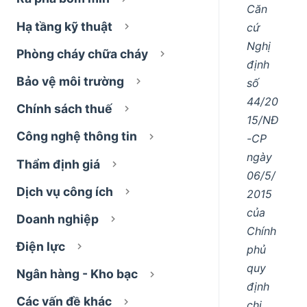
Căn
Hạ tầng kỹ thuật
cứ
Nghị
Phòng cháy chữa cháy
định
Bảo vệ môi trường
số
44/20
Chính sách thuế
15/NĐ
Công nghệ thông tin
-CP
ngày
Thẩm định giá
06/5/
Dịch vụ công ích
2015
của
Doanh nghiệp
Chính
Điện lực
phủ
quy
Ngân hàng - Kho bạc
định
Các vấn đề khác
chi