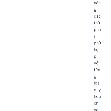
năn
g
đặc
thù
phả
i
phù
hợ
p
với
từn
g
loại
quy
hoạ
ch
và