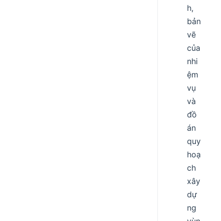
h,
bản
vẽ
của
nhi
ệm
vụ
và
đồ
án
quy
hoạ
ch
xây
dự
ng