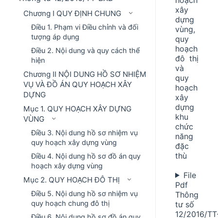
xây
Chương I QUY ĐỊNH CHUNG
dựng
Điều 1. Phạm vi Điều chỉnh và đối
vùng,
tượng áp dụng
quy
hoạch
Điều 2. Nội dung và quy cách thể
đô thị
hiện
và
Chương II NỘI DUNG HỒ SƠ NHIỆM
quy
VỤ VÀ ĐỒ ÁN QUY HOẠCH XÂY
hoạch
DỰNG
xây
dựng
Mục 1. QUY HOẠCH XÂY DỰNG
khu
VÙNG
chức
Điều 3. Nội dung hồ sơ nhiệm vụ
năng
quy hoạch xây dựng vùng
đặc
thù
Điều 4. Nội dung hồ sơ đồ án quy
hoạch xây dựng vùng
File
Mục 2. QUY HOẠCH ĐÔ THỊ
Pdf
Điều 5. Nội dung hồ sơ nhiệm vụ
Thông
quy hoạch chung đô thị
tư số
12/2016/TT
Điều 6. Nội dung hồ sơ đồ án quy