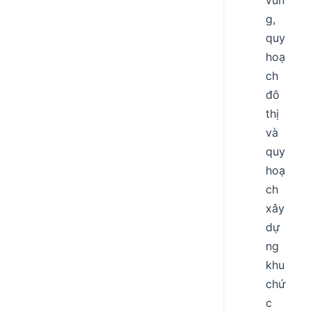
vùn
g,
quy
hoạ
ch
đô
thị
và
quy
hoạ
ch
xây
dự
ng
khu
chứ
c