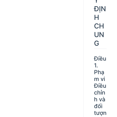
ĐỊN
H
CH
UN
G
Điều
1.
Phạ
m vi
Điều
chỉn
h và
đối
tượn