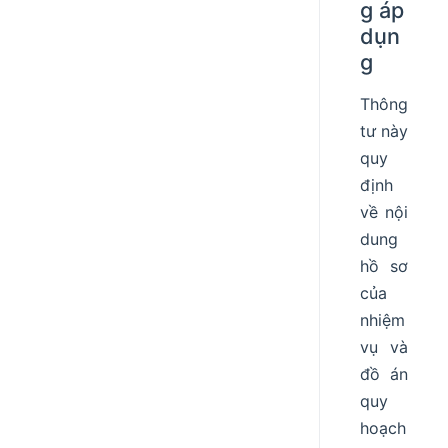
g áp
dụn
g
Thông
tư này
quy
định
về nội
dung
hồ sơ
của
nhiệm
vụ và
đồ án
quy
hoạch