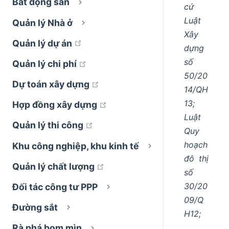
Bất động sản
cứ
Luật
Quản lý Nhà ở
Xây
open in new window
Quản lý dự án
dựng
số
open in new window
Quản lý chi phí
50/20
open in new window
Dự toán xây dựng
14/QH
13;
open in new window
Hợp đồng xây dựng
Luật
open in new window
Quản lý thi công
Quy
hoạch
Khu công nghiệp, khu kinh tế
đô thị
open in new window
Quản lý chất lượng
số
30/20
Đối tác công tư PPP
09/Q
Đường sắt
H12;
Rà phá bom mìn