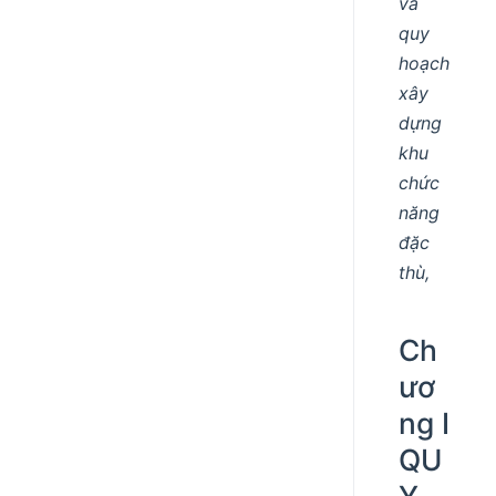
và
quy
hoạch
xây
dựng
khu
chức
năng
đặc
thù,
Ch
ươ
ng I
QU
Y