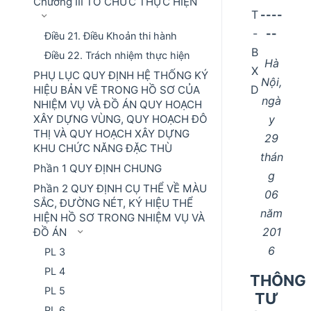
Chương III TỔ CHỨC THỰC HIỆN
T
----
-
--
Điều 21. Điều Khoản thi hành
B
Điều 22. Trách nhiệm thực hiện
Hà
X
PHỤ LỤC QUY ĐỊNH HỆ THỐNG KÝ
Nội,
D
HIỆU BẢN VẼ TRONG HỒ SƠ CỦA
ngà
NHIỆM VỤ VÀ ĐỒ ÁN QUY HOẠCH
y
XÂY DỰNG VÙNG, QUY HOẠCH ĐÔ
THỊ VÀ QUY HOẠCH XÂY DỰNG
29
KHU CHỨC NĂNG ĐẶC THÙ
thán
Phần 1 QUY ĐỊNH CHUNG
g
Phần 2 QUY ĐỊNH CỤ THỂ VỀ MÀU
06
SẮC, ĐƯỜNG NÉT, KÝ HIỆU THỂ
năm
HIỆN HỒ SƠ TRONG NHIỆM VỤ VÀ
201
ĐỒ ÁN
6
PL 3
PL 4
THÔNG
PL 5
TƯ
PL 6