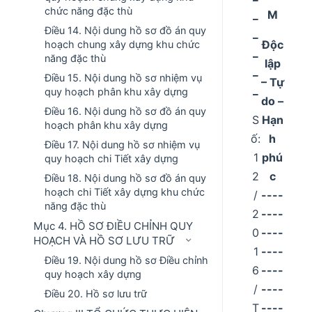
chức năng đặc thù
_
M
Điều 14. Nội dung hồ sơ đồ án quy
_
Độc
hoạch chung xây dựng khu chức
_
năng đặc thù
lập
_
Điều 15. Nội dung hồ sơ nhiệm vụ
– Tự
_
quy hoạch phân khu xây dựng
do –
Điều 16. Nội dung hồ sơ đồ án quy
S
Hạn
hoạch phân khu xây dựng
ố:
h
Điều 17. Nội dung hồ sơ nhiệm vụ
1
phú
quy hoạch chi Tiết xây dựng
2
c
Điều 18. Nội dung hồ sơ đồ án quy
hoạch chi Tiết xây dựng khu chức
/
----
năng đặc thù
2
----
Mục 4. HỒ SƠ ĐIỀU CHỈNH QUY
0
----
HOẠCH VÀ HỒ SƠ LƯU TRỮ
1
----
Điều 19. Nội dung hồ sơ Điều chỉnh
6
----
quy hoạch xây dựng
/
----
Điều 20. Hồ sơ lưu trữ
T
----