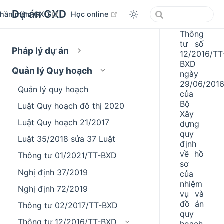
Dự án GXD
open in new window
open in new window
Phần mềm GXD
Học online
Thông
tư số
Pháp lý dự án
12/2016/TT
BXD
Quản lý Quy hoạch
ngày
29/06/201
Quản lý quy hoạch
của
Bộ
Luật Quy hoạch đô thị 2020
Xây
Luật Quy hoạch 21/2017
dựng
quy
Luật 35/2018 sửa 37 Luật
định
về hồ
Thông tư 01/2021/TT-BXD
sơ
Nghị định 37/2019
của
nhiệm
Nghị định 72/2019
vụ và
đồ án
Thông tư 02/2017/TT-BXD
quy
Thông tư 12/2016/TT-BXD
hoạch