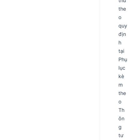
thủ
the
o
quy
địn
h
tại
Phụ
lục
kè
m
the
o
Th
ôn
g
tư