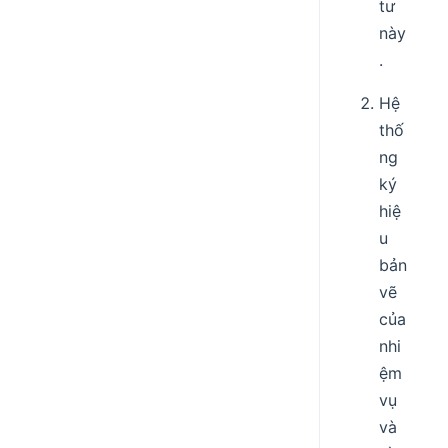
tư
này
.
Hệ
thố
ng
ký
hiệ
u
bản
vẽ
của
nhi
ệm
vụ
và