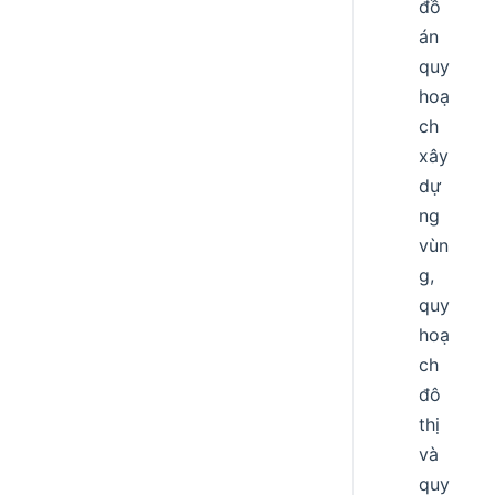
đồ
án
quy
hoạ
ch
xây
dự
ng
vùn
g,
quy
hoạ
ch
đô
thị
và
quy