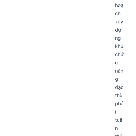
hoạ
ch
xây
dự
ng
khu
chứ
c
năn
g
đặc
thù
phả
i
tuâ
n