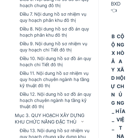
BXD
hoạch chung đô thị
👈
Điều 7. Nội dung hồ sơ nhiệm vụ
quy hoạch phân khu đô thị
Điều 8. Nội dung hồ sơ đồ án quy
hoạch phân khu đô thị
B
CỘ
Điều 9. Nội dung hồ sơ nhiệm vụ
Ộ
NG
quy hoạch chi Tiết đô thị
X
HÒ
Điều 10. Nội dung hồ sơ đồ án quy
Â
A
hoạch chi Tiết đô thị
Y
XÃ
Điều 11. Nội dung hồ sơ nhiệm vụ
D
HỘI
quy hoạch chuyên ngành hạ tầng
kỹ thuật đô thị
Ự
CH
N
Ủ
Điều 12. Nội dung hồ sơ đồ án quy
hoạch chuyên ngành hạ tầng kỹ
G
NG
thuật đô thị
_
HĨA
Mục 3. QUY HOẠCH XÂY DỰNG
_
VIỆ
KHU CHỨC NĂNG ĐẶC THÙ
_
T
Điều 13. Nội dung hồ sơ nhiệm vụ
_
NA
quy hoạch chung xây dựng khu