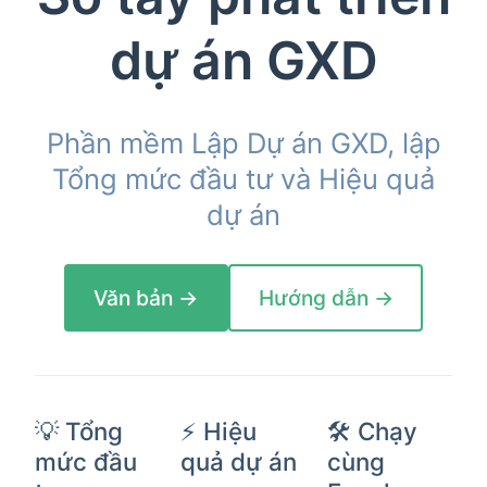
dự án GXD
Phần mềm Lập Dự án GXD, lập
Tổng mức đầu tư và Hiệu quả
dự án
Văn bản →
Hướng dẫn →
💡 Tổng
⚡️ Hiệu
🛠️ Chạy
mức đầu
quả dự án
cùng