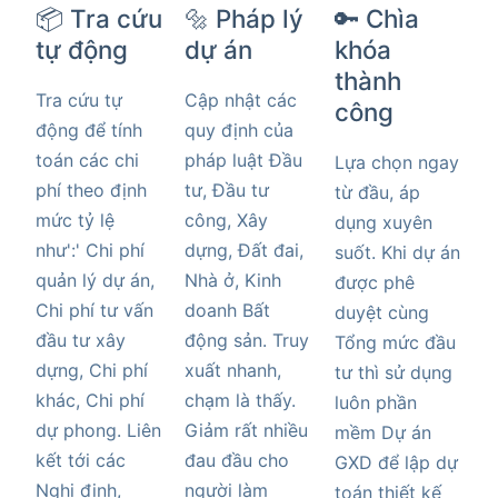
📦 Tra cứu
🔩 Pháp lý
🔑 Chìa
tự động
dự án
khóa
thành
Tra cứu tự
Cập nhật các
công
động để tính
quy định của
toán các chi
pháp luật Đầu
Lựa chọn ngay
phí theo định
tư, Đầu tư
từ đầu, áp
mức tỷ lệ
công, Xây
dụng xuyên
như':' Chi phí
dựng, Đất đai,
suốt. Khi dự án
quản lý dự án,
Nhà ở, Kinh
được phê
Chi phí tư vấn
doanh Bất
duyệt cùng
đầu tư xây
động sản. Truy
Tổng mức đầu
dựng, Chi phí
xuất nhanh,
tư thì sử dụng
khác, Chi phí
chạm là thấy.
luôn phần
dự phong. Liên
Giảm rất nhiều
mềm Dự án
kết tới các
đau đầu cho
GXD để lập dự
Nghị định,
người làm
toán thiết kế