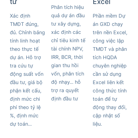
tư
Excel
Phân tích hiệu
quả dự án đầu
Xác định
Phần mềm Dự
tư xây dựng,
TMĐT đúng,
án GXD chạy
xác định các
đủ. Chỉnh bảng
trên nền Excel,
chỉ tiêu kinh tế
tính linh hoạt
công việc lập
tài chính NPV,
theo thực tế
TMĐT và phân
IRR, BCR, thời
dự án. Hỗ trợ
tích HQDA
gian thu hồi
tra cứu tự
chuyên nghiệp
vốn, phân tích
động suất vốn
cần sử dụng
độ nhạy... hỗ
đầu tư, giá bộ
Excel liên kết
trợ ra quyết
phận kết cấu,
công thức tính
định đầu tư
định mức chi
toán để tự
phí theo tỷ lệ
động thay đổi,
%, định mức
cập nhật số
dự toán...
liệu.