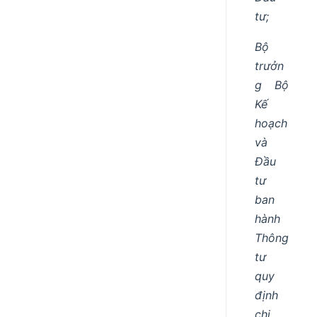
tư;
Bộ
trưởn
g Bộ
Kế
hoạch
và
Đầu
tư
ban
hành
Thông
tư
quy
định
chi