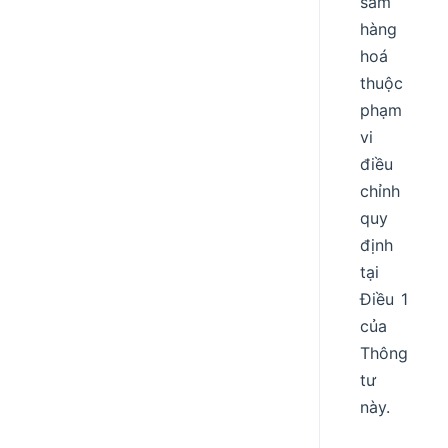
sắm
hàng
hoá
thuộc
phạm
vi
điều
chỉnh
quy
định
tại
Điều 1
của
Thông
tư
này.