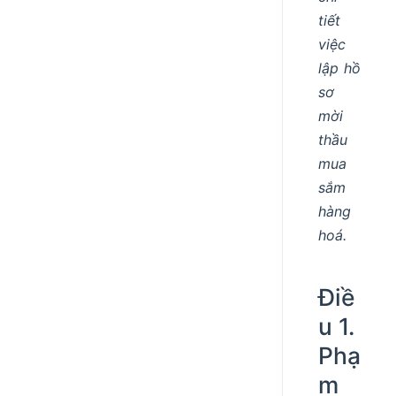
tiết
việc
lập hồ
sơ
mời
thầu
mua
sắm
hàng
hoá.
Điề
u 1.
Phạ
m