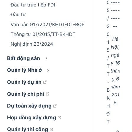
0
----
Đầu tư trực tiếp FDI
5
----
Đầu tư
/
----
Văn bản 917/2021/KHDT-DT-BQP
2
--
0
Thông tư 01/2015/TT-BKHDT
Hà
1
Nghị định 23/2024
Nội,
5
ngà
/
Bất động sản
y 16
T
Quản lý Nhà ở
thán
T
g 6
open in new window
Quản lý dự án
-
năm
B
open in new window
Quản lý chi phí
201
K
5
open in new window
Dự toán xây dựng
H
Đ
open in new window
Hợp đồng xây dựng
T
open in new window
Quản lý thi công