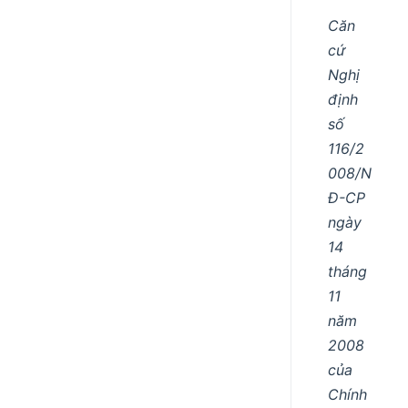
Căn
cứ
Nghị
định
số
116/2
008/N
Đ-CP
ngày
14
tháng
11
năm
2008
của
Chính