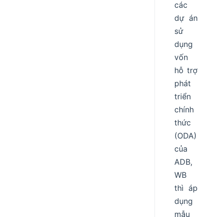
các
dự án
sử
dụng
vốn
hỗ trợ
phát
triển
chính
thức
(ODA)
của
ADB,
WB
thì áp
dụng
mẫu