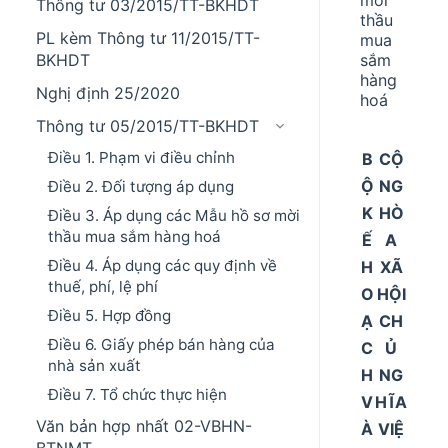
Thông tư 03/2015/TT-BKHDT
thầu
PL kèm Thông tư 11/2015/TT-
mua
sắm
BKHDT
hàng
Nghị định 25/2020
hoá
Thông tư 05/2015/TT-BKHDT
Điều 1. Phạm vi điều chỉnh
B
CỘ
Ộ
NG
Điều 2. Đối tượng áp dụng
K
HÒ
Điều 3. Áp dụng các Mẫu hồ sơ mời
thầu mua sắm hàng hoá
Ế
A
Điều 4. Áp dụng các quy định về
H
XÃ
thuế, phí, lệ phí
O
HỘI
Điều 5. Hợp đồng
Ạ
CH
Điều 6. Giấy phép bán hàng của
C
Ủ
nhà sản xuất
H
NG
Điều 7. Tổ chức thực hiện
V
HĨA
Văn bản hợp nhất 02-VBHN-
À
VIỆ
BTNMT