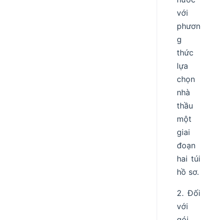
với
phươn
g
thức
lựa
chọn
nhà
thầu
một
giai
đoạn
hai túi
hồ sơ.
2. Đối
với
gói