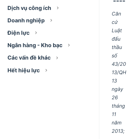
----
Dịch vụ công ích
Căn
Doanh nghiệp
cứ
Luật
Điện lực
đấu
Ngân hàng - Kho bạc
thầu
số
Các vấn đề khác
43/20
Hết hiệu lực
13/QH
13
ngày
26
tháng
11
năm
2013;