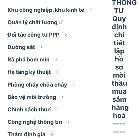
THÔNG
Khu công nghiệp, khu kinh tế
TƯ
Quy
open in new window
Quản lý chất lượng
định
chi
Đối tác công tư PPP
tiết
Đường sắt
lập
hồ
Rà phá bom mìn
sơ
Hạ tầng kỹ thuật
mời
thầu
Phòng cháy chữa cháy
mua
Bảo vệ môi trường
sắm
hàng
Chính sách thuế
hoá
Công nghệ thông tin
----
----
Thẩm định giá