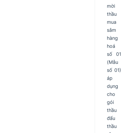
mời
thầu
mua
sắm
hàng
hoá
số 01
(Mẫu
số 01)
áp
dụng
cho
gói
thầu
đấu
thầu