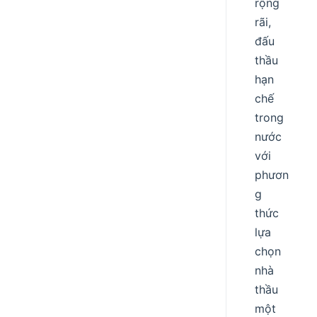
rộng
rãi,
đấu
thầu
hạn
chế
trong
nước
với
phươn
g
thức
lựa
chọn
nhà
thầu
một