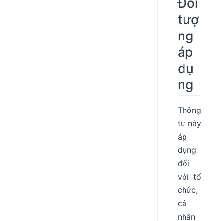
Đối
tượ
ng
áp
dụ
ng
Thông
tư này
áp
dụng
đối
với tổ
chức,
cá
nhân