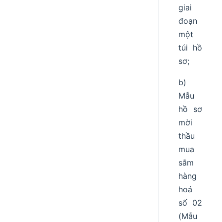
giai
đoạn
một
túi hồ
sơ;
b)
Mẫu
hồ sơ
mời
thầu
mua
sắm
hàng
hoá
số 02
(Mẫu