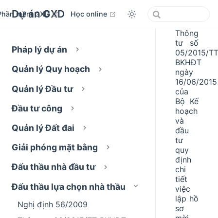
Dự án GXD
open in new window
open in new window
Phần mềm GXD
Học online
Thông
tư số
Pháp lý dự án
05/2015/TT
BKHĐT
Quản lý Quy hoạch
ngày
16/06/2015
Quản lý Đầu tư
của
Bộ Kế
Đầu tư công
hoạch
và
Quản lý Đất đai
đầu
tư
Giải phóng mặt bằng
quy
định
Đấu thầu nhà đầu tư
chi
tiết
Đấu thầu lựa chọn nhà thầu
việc
lập hồ
Nghị định 56/2009
sơ
mời