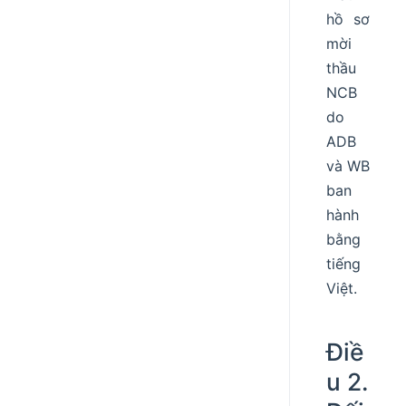
hồ sơ
mời
thầu
NCB
do
ADB
và WB
ban
hành
bằng
tiếng
Việt.
Điề
u 2.