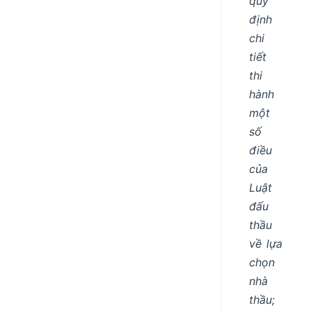
quy
định
chi
tiết
thi
hành
một
số
điều
của
Luật
đấu
thầu
về lựa
chọn
nhà
thầu;