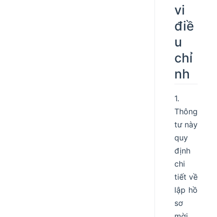
vi
điề
u
chỉ
nh
1.
Thông
tư này
quy
định
chi
tiết về
lập hồ
sơ
mời