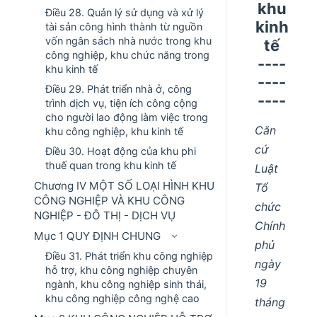
khu
Điều 28. Quản lý sử dụng và xử lý
kinh
tài sản công hình thành từ nguồn
vốn ngân sách nhà nước trong khu
tế
công nghiệp, khu chức năng trong
----
khu kinh tế
----
Điều 29. Phát triển nhà ở, công
----
trình dịch vụ, tiện ích công cộng
cho người lao động làm việc trong
Căn
khu công nghiệp, khu kinh tế
cứ
Điều 30. Hoạt động của khu phi
thuế quan trong khu kinh tế
Luật
Chương IV MỘT SỐ LOẠI HÌNH KHU
Tổ
CÔNG NGHIỆP VÀ KHU CÔNG
chức
NGHIỆP - ĐÔ THỊ - DỊCH VỤ
Chính
Mục 1 QUY ĐỊNH CHUNG
phủ
Điều 31. Phát triển khu công nghiệp
ngày
hỗ trợ, khu công nghiệp chuyên
19
ngành, khu công nghiệp sinh thái,
khu công nghiệp công nghệ cao
tháng