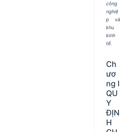
công
nghiệ
p và
khu
kinh
tế.
Ch
ươ
ng I
QU
Y
ĐỊN
H
CH