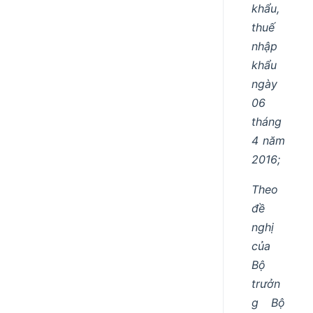
khẩu,
thuế
nhập
khẩu
ngày
06
tháng
4 năm
2016;
Theo
đề
nghị
của
Bộ
trưởn
g Bộ