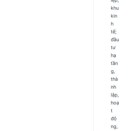
iệp,
khu
kin
h
tế;
đầu
tư
hạ
tần
g,
thà
nh
lập,
hoạ
t
độ
ng,