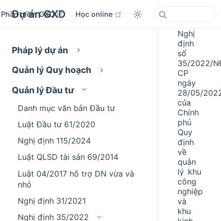
Dự án GXD
open in new window
open in new window
Phần mềm GXD
Học online
Nghị
định
Pháp lý dự án
số
35/2022/N
Quản lý Quy hoạch
CP
ngày
Quản lý Đầu tư
28/05/202
của
Danh mục văn bản Đầu tư
Chính
phủ
Luật Đầu tư 61/2020
Quy
Nghị định 115/2024
định
về
Luật QLSD tài sản 69/2014
quản
lý khu
Luật 04/2017 hỗ trợ DN vừa và
công
nhỏ
nghiệp
Nghị định 31/2021
và
khu
Nghị định 35/2022
kinh