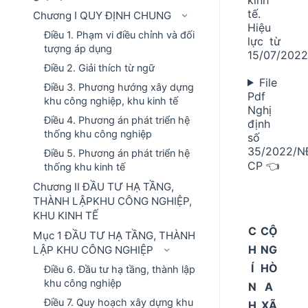
tế.
Chương I QUY ĐỊNH CHUNG
Hiệu
Điều 1. Phạm vi điều chỉnh và đối
lực từ
tượng áp dụng
15/07/2022
Điều 2. Giải thích từ ngữ
File
Điều 3. Phương hướng xây dựng
Pdf
khu công nghiệp, khu kinh tế
Nghị
Điều 4. Phương án phát triển hệ
định
thống khu công nghiệp
số
35/2022/N
Điều 5. Phương án phát triển hệ
CP 👈
thống khu kinh tế
Chương II ĐẦU TƯ HẠ TẦNG,
THÀNH LẬPKHU CÔNG NGHIỆP,
KHU KINH TẾ
C
CỘ
Mục 1 ĐẦU TƯ HẠ TẦNG, THÀNH
H
NG
LẬP KHU CÔNG NGHIỆP
Í
HÒ
Điều 6. Đầu tư hạ tầng, thành lập
khu công nghiệp
N
A
Điều 7. Quy hoạch xây dựng khu
H
XÃ