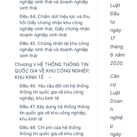
nghiệp sinh thái và doanh nghiệp
Luật
sinh thái
Đầu
Điều 44. Chấm dứt hiệu lực và thu
tư
hồi Giấy chứng nhận khu công
nghiệp sinh thái, Giấy chứng nhận
ngày
doanh nghiệp sinh thái
17
Điều 45. Chứng nhận lại khu công
tháng
nghiệp sinh thái và doanh nghiệp
6 năm
sinh thái
2020;
Chương V HỆ THỐNG THÔNG TIN
QUỐC GIA VỀ KHU CÔNG NGHIỆP,
Căn
KHU KINH TẾ
cứ
Điều 46. Yêu cầu đối với hệ thống
thông tin quốc gia về khu công
Luật
nghiệp, khu kinh tế
Doan
Điều 47. Xây dựng hệ thống thông
h
tin quốc gia về khu công nghiệp,
nghiệ
khu kinh tế
p
Điều 48. Chi phí của hệ thống
ngày
thông tin quốc gia về khu công