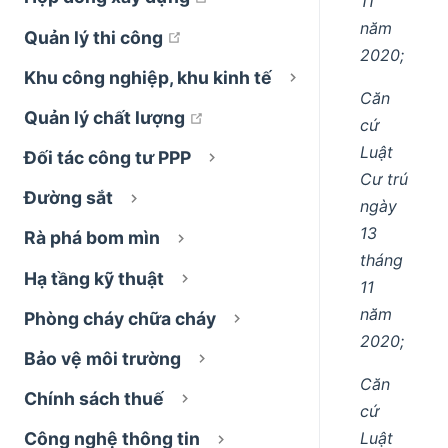
11
năm
open in new window
Quản lý thi công
2020;
Khu công nghiệp, khu kinh tế
Căn
open in new window
Quản lý chất lượng
cứ
Luật
Đối tác công tư PPP
Cư trú
Đường sắt
ngày
13
Rà phá bom mìn
tháng
Hạ tầng kỹ thuật
11
năm
Phòng cháy chữa cháy
2020;
Bảo vệ môi trường
Căn
Chính sách thuế
cứ
Luật
Công nghệ thông tin