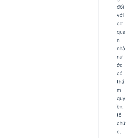
đối
với
cơ
qua
n
nhà
nư
ớc
có
thẩ
m
quy
ền,
tổ
chứ
c,