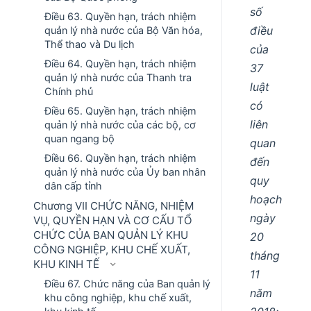
số
Điều 63. Quyền hạn, trách nhiệm
điều
quản lý nhà nước của Bộ Văn hóa,
Thể thao và Du lịch
của
Điều 64. Quyền hạn, trách nhiệm
37
quản lý nhà nước của Thanh tra
luật
Chính phủ
có
Điều 65. Quyền hạn, trách nhiệm
liên
quản lý nhà nước của các bộ, cơ
quan ngang bộ
quan
Điều 66. Quyền hạn, trách nhiệm
đến
quản lý nhà nước của Ủy ban nhân
quy
dân cấp tỉnh
hoạch
Chương VII CHỨC NĂNG, NHIỆM
ngày
VỤ, QUYỀN HẠN VÀ CƠ CẤU TỔ
CHỨC CỦA BAN QUẢN LÝ KHU
20
CÔNG NGHIỆP, KHU CHẾ XUẤT,
tháng
KHU KINH TẾ
11
Điều 67. Chức năng của Ban quản lý
năm
khu công nghiệp, khu chế xuất,