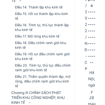
TẾ
/
c
Điều 14. Thành lập khu kinh tế
2
----
Điều 15. Hồ sơ thành lập khu kinh
0
----
tế
2
----
Điều 16. Trình tự, thủ tục thành lập
khu kinh tế
2
----
Điều 17. Mở rộng khu kinh tế
/
----
Điều 18. Điều chỉnh ranh giới khu
N
----
kinh tế
Đ
----
Điều 19. Hồ sơ điều chỉnh ranh giới
-
----
khu kinh tế
C
--
Điều 20. Trình tự, thủ tục điều chỉnh
P
ranh giới khu kinh tế
Hà
Điều 21. Thẩm quyền thành lập, mở
Nội,
rộng, điều chỉnh ranh giới khu kinh
ngà
tế
y
Chương III CHÍNH SÁCH PHÁT
28
TRIỂN KHU CÔNG NGHIỆP, KHU
KINH TẾ
thán