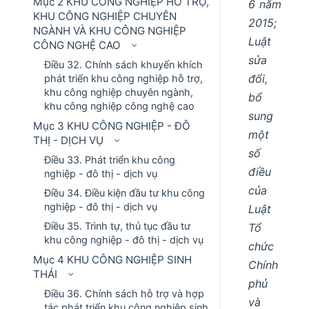
Mục 2 KHU CÔNG NGHIỆP HỖ TRỢ,
6 năm
KHU CÔNG NGHIỆP CHUYÊN
2015;
NGÀNH VÀ KHU CÔNG NGHIỆP
Luật
CÔNG NGHỆ CAO
sửa
Điều 32. Chính sách khuyến khích
đổi,
phát triển khu công nghiệp hỗ trợ,
khu công nghiệp chuyên ngành,
bổ
khu công nghiệp công nghệ cao
sung
Mục 3 KHU CÔNG NGHIỆP - ĐÔ
một
THỊ - DỊCH VỤ
số
Điều 33. Phát triển khu công
điều
nghiệp - đô thị - dịch vụ
của
Điều 34. Điều kiện đầu tư khu công
nghiệp - đô thị - dịch vụ
Luật
Điều 35. Trình tự, thủ tục đầu tư
Tổ
khu công nghiệp - đô thị - dịch vụ
chức
Mục 4 KHU CÔNG NGHIỆP SINH
Chính
THÁI
phủ
Điều 36. Chính sách hỗ trợ và hợp
và
tác phát triển khu công nghiệp sinh