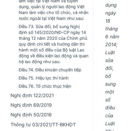
làm việc tại Việt Nam và tuyển
dựng
dụng, quản lý người lao động Việt
ngày
Nam làm việc cho tổ chức, cá nhân
nước ngoài tại Việt Nam như sau:
18
Điều 73. Sửa đổi, bổ sung Nghị
tháng
định số 145/2020/NĐ-CP ngày 14
6 năm
tháng 12 năm 2020 của Chính phủ
2014;
quy định chi tiết và hướng dẫn thi
hành một số điều của Bộ luật Lao
Luật
động về điều kiện lao động và quan
sửa
hệ lao động như sau:
đổi,
Điều 74. Điều khoản chuyển tiếp
bổ
Điều 75. Hiệu lực thi hành
sung
Điều 76. Tổ chức thục hiện
một
Nghị định 122/2021
số
Nghị định 69/2019
điều
Nghị định 50/2016
của
Luật
Thông tư 03/2021/TT-BKHDT