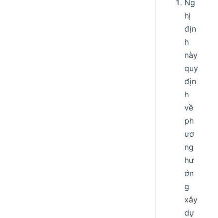
Ng
hị
địn
h
này
quy
địn
h
về
ph
ươ
ng
hư
ớn
g
xây
dự