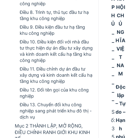
công nghiệp
P
HỘI
Điều 8. Trình tự, thủ tục đầu tư hạ
H
CH
tầng khu công nghiệp
Ủ
Ủ
Điều 9. Điều kiện đầu tư hạ tầng
_
NG
khu công nghiệp
_
HĨA
Điều 10. Điều kiện đối với nhà đầu
tư thực hiện dự án đầu tư xây dựng
_
VIỆ
và kinh doanh kết cấu hạ tầng khu
_
T
công nghiệp
_
NA
Điều 11. Điều chỉnh dự án đầu tư
_
M
xây dựng và kinh doanh kết cấu hạ
tầng khu công nghiệp
_
Độc
_
Điều 12. Đổi tên gọi của khu công
lập
nghiệp
_
– Tự
Điều 13. Chuyển đổi khu công
nghiệp sang phát triển khu đô thị -
S
do –
dịch vụ
ố:
Hạn
Mục 2 THÀNH LẬP, MỞ RỘNG,
3
h
ĐIỀU CHỈNH RANH GIỚI KHU KINH
5
phú