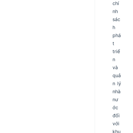
chí
nh
sác
h
phá
t
triể
n
và
quả
n lý
nhà
nư
ớc
đối
với
khu