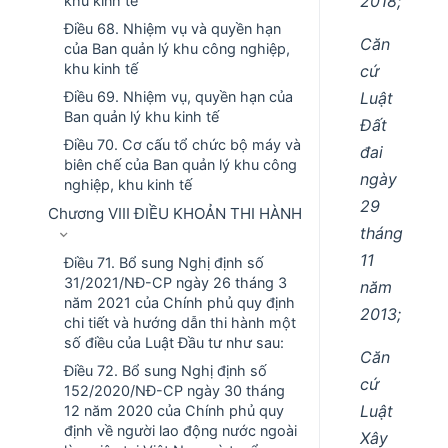
2018;
khu kinh tế
Điều 68. Nhiệm vụ và quyền hạn
Căn
của Ban quản lý khu công nghiệp,
khu kinh tế
cứ
Luật
Điều 69. Nhiệm vụ, quyền hạn của
Ban quản lý khu kinh tế
Đất
Điều 70. Cơ cấu tổ chức bộ máy và
đai
biên chế của Ban quản lý khu công
ngày
nghiệp, khu kinh tế
29
Chương VIII ĐIỀU KHOẢN THI HÀNH
tháng
11
Điều 71. Bổ sung Nghị định số
31/2021/NĐ-CP ngày 26 tháng 3
năm
năm 2021 của Chính phủ quy định
2013;
chi tiết và hướng dẫn thi hành một
số điều của Luật Đầu tư như sau:
Căn
Điều 72. Bổ sung Nghị định số
cứ
152/2020/NĐ-CP ngày 30 tháng
Luật
12 năm 2020 của Chính phủ quy
định về người lao động nước ngoài
Xây