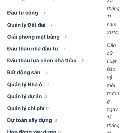
25
tháng
Đầu tư công
11
năm
Quản lý Đất đai
2014;
Giải phóng mặt bằng
Căn
Đấu thầu nhà đầu tư
cứ
Đấu thầu lựa chọn nhà thầu
Luật
Bảo
Bất động sản
vệ
Quản lý Nhà ở
môi
trườn
open in new window
Quản lý dự án
g
open in new window
Quản lý chi phí
ngày
17
open in new window
Dự toán xây dựng
tháng
open in new window
Hợp đồng xây dựng