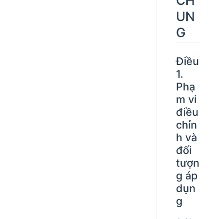
UN
G
Điều
1.
Phạ
m vi
điều
chỉn
h và
đối
tượn
g áp
dụn
g