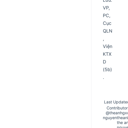
VP,
PC,
Cục
QLN
,
Viện
KTX
D
(5b)
.
Last Update
Contributor
@theanhgx
nguyenthean
the a
nguy