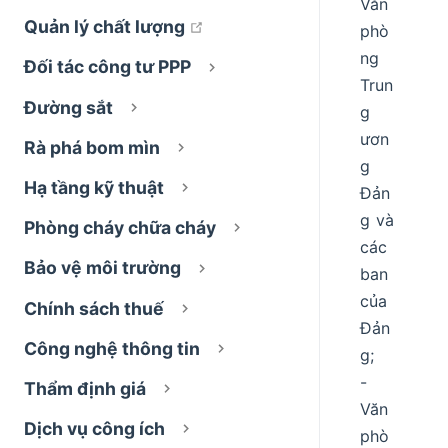
Văn
open in new window
Quản lý chất lượng
phò
ng
Đối tác công tư PPP
Trun
Đường sắt
g
ươn
Rà phá bom mìn
g
Hạ tầng kỹ thuật
Đản
g và
Phòng cháy chữa cháy
các
Bảo vệ môi trường
ban
của
Chính sách thuế
Đản
Công nghệ thông tin
g;
-
Thẩm định giá
Văn
Dịch vụ công ích
phò