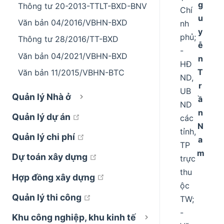
g
Thông tư 20-2013-TTLT-BXD-BNV
Chí
u
Văn bản 04/2016/VBHN-BXD
nh
y
phủ;
Thông tư 28/2016/TT-BXD
ễ
-
Văn bản 04/2021/VBHN-BXD
n
HĐ
T
Văn bản 11/2015/VBHN-BTC
ND,
r
UB
Quản lý Nhà ở
ầ
ND
n
open in new window
Quản lý dự án
các
N
tỉnh,
open in new window
Quản lý chi phí
a
TP
m
open in new window
Dự toán xây dựng
trực
thu
open in new window
Hợp đồng xây dựng
ộc
open in new window
Quản lý thi công
TW;
-
Khu công nghiệp, khu kinh tế