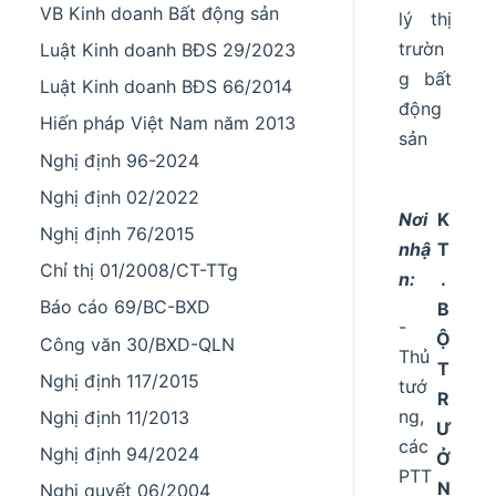
VB Kinh doanh Bất động sản
lý thị
trườn
Luật Kinh doanh BĐS 29/2023
g bất
Luật Kinh doanh BĐS 66/2014
động
Hiến pháp Việt Nam năm 2013
sản
Nghị định 96-2024
Nghị định 02/2022
Nơi
K
Nghị định 76/2015
nhậ
T
Chỉ thị 01/2008/CT-TTg
n:
.
Báo cáo 69/BC-BXD
B
-
Ộ
Công văn 30/BXD-QLN
Thủ
T
Nghị định 117/2015
tướ
R
ng,
Nghị định 11/2013
Ư
các
Nghị định 94/2024
Ở
PTT
N
Nghị quyết 06/2004