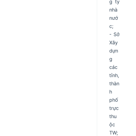
g ty
nhà
nướ
c;
- Sở
Xây
dựn
g
các
tỉnh,
thàn
h
phố
trực
thu
ộc
TW;