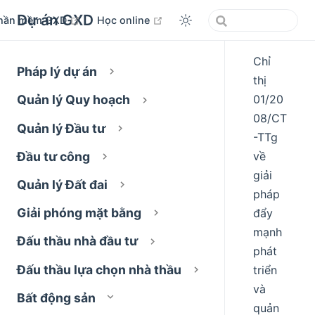
Dự án GXD
open in new window
open in new window
hần mềm GXD
Học online
Chỉ
Pháp lý dự án
thị
01/20
Quản lý Quy hoạch
08/CT
Quản lý Đầu tư
-TTg
về
Đầu tư công
giải
Quản lý Đất đai
pháp
Giải phóng mặt bằng
đẩy
mạnh
Đấu thầu nhà đầu tư
phát
Đấu thầu lựa chọn nhà thầu
triển
và
Bất động sản
quản