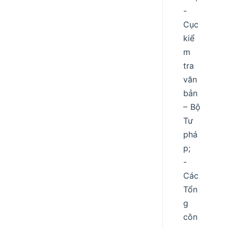
-
Cục
kiể
m
tra
văn
bản
– Bộ
Tư
phá
p;
-
Các
Tổn
g
côn