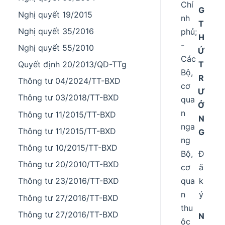
Chí
G
Nghị quyết 19/2015
nh
T
Nghị quyết 35/2016
phủ;
H
-
Nghị quyết 55/2010
Ứ
Các
T
Quyết định 20/2013/QD-TTg
Bộ,
R
Thông tư 04/2024/TT-BXD
cơ
Ư
Thông tư 03/2018/TT-BXD
qua
Ở
n
Thông tư 11/2015/TT-BXD
N
nga
Thông tư 11/2015/TT-BXD
G
ng
Thông tư 10/2015/TT-BXD
Bộ,
Đ
Thông tư 20/2010/TT-BXD
cơ
ã
qua
k
Thông tư 23/2016/TT-BXD
n
ý
Thông tư 27/2016/TT-BXD
thu
Thông tư 27/2016/TT-BXD
N
ộc