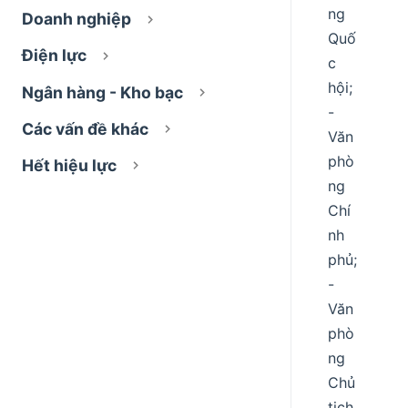
ng
Doanh nghiệp
Quố
Điện lực
c
hội;
Ngân hàng - Kho bạc
-
Các vấn đề khác
Văn
phò
Hết hiệu lực
ng
Chí
nh
phủ;
-
Văn
phò
ng
Chủ
tịch