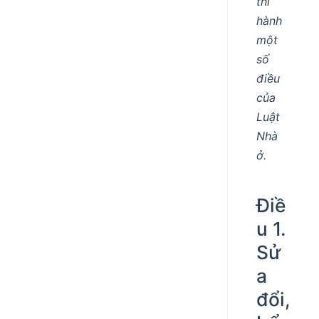
thi
hành
một
số
điều
của
Luật
Nhà
ở.
Điề
u 1.
Sử
a
đổi,