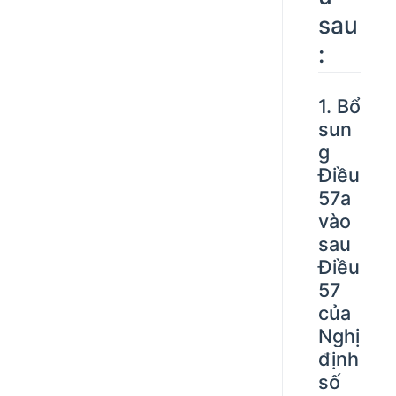
sau
:
1. Bổ
sun
g
Điều
57a
vào
sau
Điều
57
của
Nghị
định
số