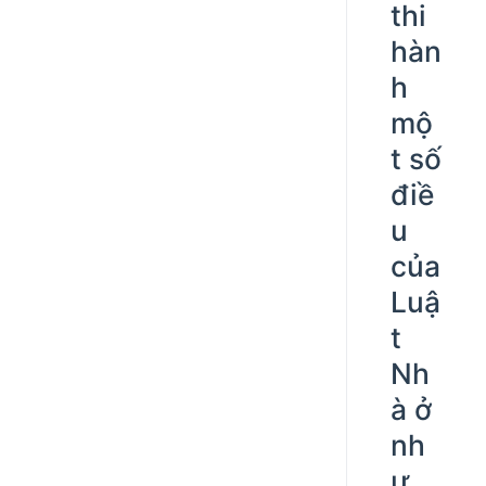
thi
hàn
h
mộ
t số
điề
u
của
Luậ
t
Nh
à ở
nh
ư