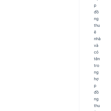
p
đồ
ng
thu
ê
nhà
và
có
tên
tro
ng
hợ
p
đồ
ng
thu