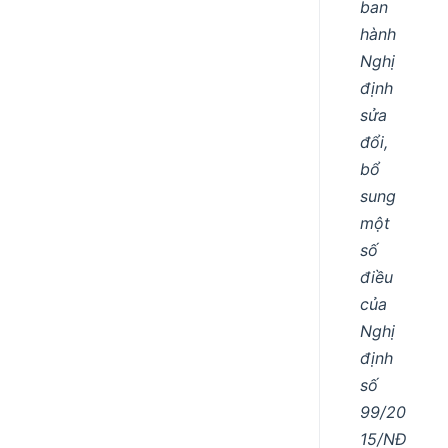
ban
hành
Nghị
định
sửa
đổi,
bổ
sung
một
số
điều
của
Nghị
định
số
99/20
15/NĐ