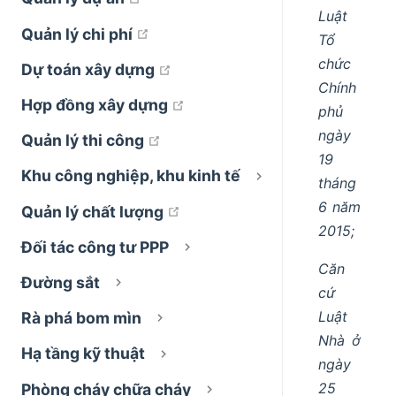
Luật
open in new window
Quản lý chi phí
Tổ
chức
open in new window
Dự toán xây dựng
Chính
open in new window
Hợp đồng xây dựng
phủ
ngày
open in new window
Quản lý thi công
19
Khu công nghiệp, khu kinh tế
tháng
6 năm
open in new window
Quản lý chất lượng
2015;
Đối tác công tư PPP
Căn
Đường sắt
cứ
Luật
Rà phá bom mìn
Nhà ở
Hạ tầng kỹ thuật
ngày
25
Phòng cháy chữa cháy