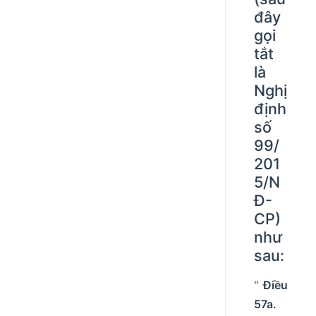
đây
gọi
tắt
là
Nghị
định
số
99/
201
5/N
Đ-
CP)
như
sau:
"
Điều
57a.