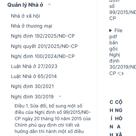
Quản lý Nhà ở
số
99/2015/N
Nhà ở xã hội
CP
Nhà ở thương mại
File
Nghị định 192/2025/NĐ-CP
pdf
bản
Nghị quyết 201/2025/NĐ-CP
gốc
Nghị
Nghị định 100/2024/NĐ-CP
định
Luật Nhà ở 27/2023
30/2019/N
CP 👈
Luật Nhà ở 65/2014
Nghị định 30/2021
Nghị định 30/2019
C
CỘ
Điều 1. Sửa đổi, bổ sung một số
H
NG
điều của Nghị định số 99/2015/NĐ-
Í
HÒ
CP ngày 20 tháng 10 năm 2015 của
Chính phủ quy định chi tiết và
N
A
hướng dẫn thi hành một số điều
H
XÃ