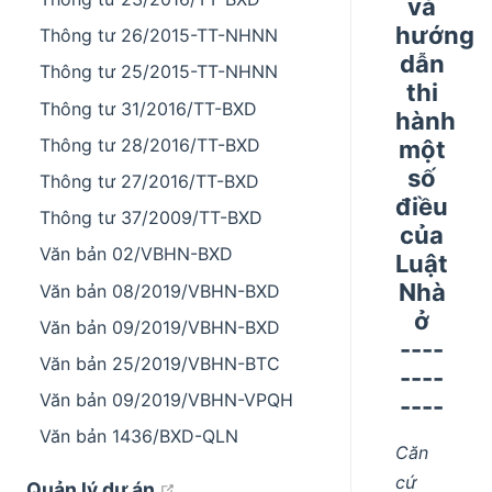
và
hướng
Thông tư 26/2015-TT-NHNN
dẫn
Thông tư 25/2015-TT-NHNN
thi
Thông tư 31/2016/TT-BXD
hành
Thông tư 28/2016/TT-BXD
một
số
Thông tư 27/2016/TT-BXD
điều
Thông tư 37/2009/TT-BXD
của
Văn bản 02/VBHN-BXD
Luật
Nhà
Văn bản 08/2019/VBHN-BXD
ở
Văn bản 09/2019/VBHN-BXD
----
Văn bản 25/2019/VBHN-BTC
----
Văn bản 09/2019/VBHN-VPQH
----
Văn bản 1436/BXD-QLN
Căn
cứ
open in new window
Quản lý dự án