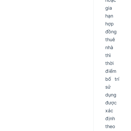
hoặc
gia
hạn
hợp
đồng
thuê
nhà
thì
thời
điểm
bố trí
sử
dụng
được
xác
định
theo