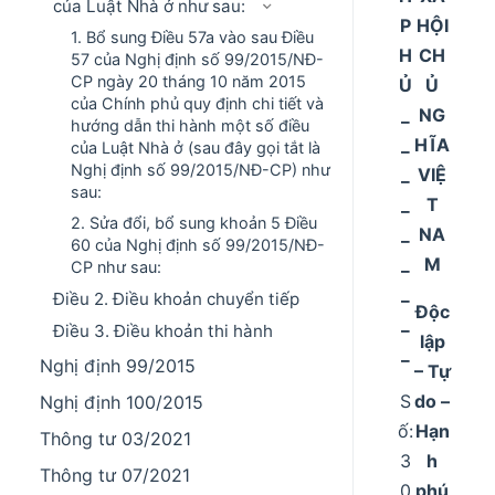
của Luật Nhà ở như sau:
P
HỘI
1. Bổ sung Điều 57a vào sau Điều
H
CH
57 của Nghị định số 99/2015/NĐ-
CP ngày 20 tháng 10 năm 2015
Ủ
Ủ
của Chính phủ quy định chi tiết và
_
NG
hướng dẫn thi hành một số điều
_
HĨA
của Luật Nhà ở (sau đây gọi tắt là
Nghị định số 99/2015/NĐ-CP) như
_
VIỆ
sau:
_
T
2. Sửa đổi, bổ sung khoản 5 Điều
_
NA
60 của Nghị định số 99/2015/NĐ-
_
M
CP như sau:
_
Điều 2. Điều khoản chuyển tiếp
Độc
_
Điều 3. Điều khoản thi hành
lập
_
Nghị định 99/2015
– Tự
S
do –
Nghị định 100/2015
ố:
Hạn
Thông tư 03/2021
3
h
Thông tư 07/2021
0
phú