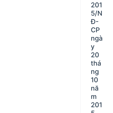
201
5/N
Đ-
CP
ngà
y
20
thá
ng
10
nă
m
201
5