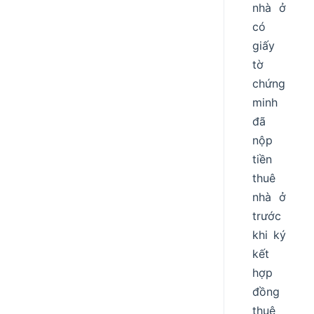
nhà ở
có
giấy
tờ
chứng
minh
đã
nộp
tiền
thuê
nhà ở
trước
khi ký
kết
hợp
đồng
thuê