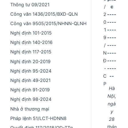
Thông tư 09/2021
/
c
Công văn 1436/2015/BXD-QLN
2
----
0
----
Công văn 9505/2015/NHNN-QLNH
1
----
Nghị định 101-2015
9
----
Nghị định 140-2016
/
----
Nghị định 117-2015
N
----
Đ
----
Nghị định 20-2019
-
----
Nghị định 95-2024
C
--
Nghị định 49-2021
P
Hà
Nghị định 91-2019
Nội,
Nghị định 98-2024
ngà
Nhà ở thương mại
y
Pháp lệnh 51/LCT-HDNN8
28
thán
Quyết định 117/2018/QD-TTg