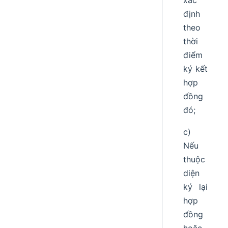
xác
định
theo
thời
điểm
ký kết
hợp
đồng
đó;
c)
Nếu
thuộc
diện
ký lại
hợp
đồng