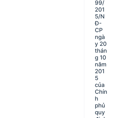
99/
201
5/N
Đ-
CP
ngà
y 20
thán
g 10
năm
201
5
của
Chín
h
phủ
quy