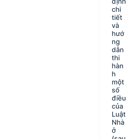
định
chi
tiết
và
hướ
ng
dẫn
thi
hàn
h
một
số
điều
của
Luật
Nhà
ở
(sau