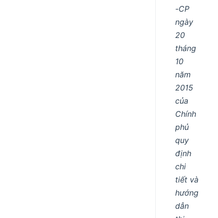
-CP
ngày
20
tháng
10
năm
2015
của
Chính
phủ
quy
định
chi
tiết và
hướng
dẫn