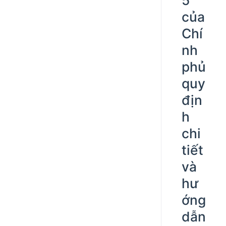
của
Chí
nh
phủ
quy
địn
h
chi
tiết
và
hư
ớng
dẫn