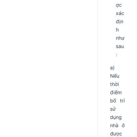
ợc
xác
địn
h
như
sau
:
a)
Nếu
thời
điểm
bố trí
sử
dụng
nhà ở
được