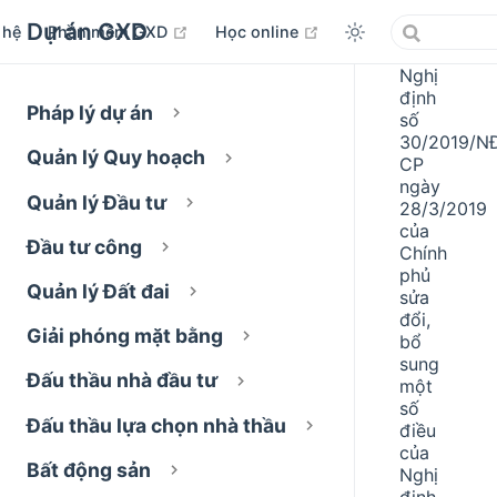
Dự án GXD
open in new window
open in new window
 hệ
Phần mềm GXD
Học online
Nghị
định
Pháp lý dự án
số
30/2019/N
Quản lý Quy hoạch
CP
ngày
Quản lý Đầu tư
28/3/2019
của
Đầu tư công
Chính
phủ
Quản lý Đất đai
sửa
đổi,
Giải phóng mặt bằng
bổ
sung
Đấu thầu nhà đầu tư
một
số
Đấu thầu lựa chọn nhà thầu
điều
của
Bất động sản
Nghị
định