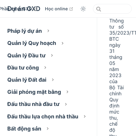
Dự án GXD
open in new window
open in new window
Phần mềm GXD
Học online
Thông
tư số
Pháp lý dự án
35/2023/T
BTC
Quản lý Quy hoạch
ngày
31
Quản lý Đầu tư
tháng
05
Đầu tư công
năm
2023
Quản lý Đất đai
của
Bộ Tài
Giải phóng mặt bằng
chính
Quy
Đấu thầu nhà đầu tư
định
mức
Đấu thầu lựa chọn nhà thầu
thu,
chế
Bất động sản
độ
thu,