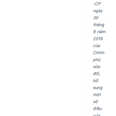
-CP
ngày
30
tháng
8 năm
2019
của
Chính
phủ
sửa
đổi,
bổ
sung
một
số
điều
của