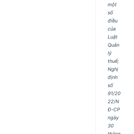
một
số
điều
của
Luật
Quản
lý
thuế;
Nghị
định
số
91/20
22/N
Đ-CP
ngày
30
tháng