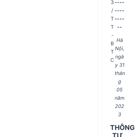
3
----
/
----
T
----
T
--
-
Hà
B
Nội,
T
ngà
C
y 31
thán
g
05
năm
202
3
THÔNG
TƯ