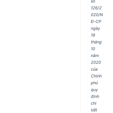
số
126/2
020/N
Đ-CP
ngày
19
tháng
10
năm
2020
của
Chính
phủ
quy
định
chi
tiết