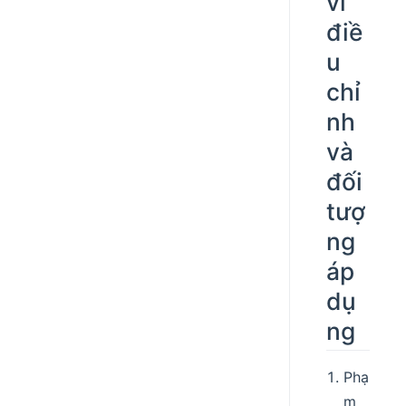
vi
điề
u
chỉ
nh
và
đối
tượ
ng
áp
dụ
ng
Phạ
m