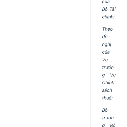
của
Bộ Tài
chính;
Theo
đề
nghị
của
Vụ
trưởn
g Vụ
Chính
sách
thuế;
Bộ
trưởn
g Bộ