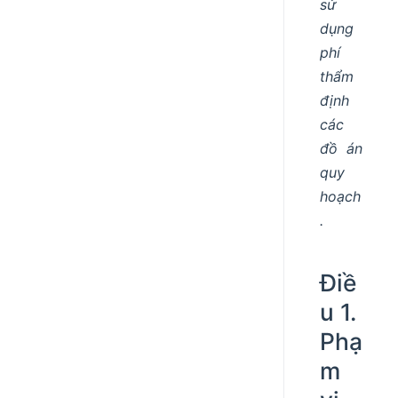
sử
dụng
phí
thẩm
định
các
đồ án
quy
hoạch
.
Điề
u 1.
Phạ
m