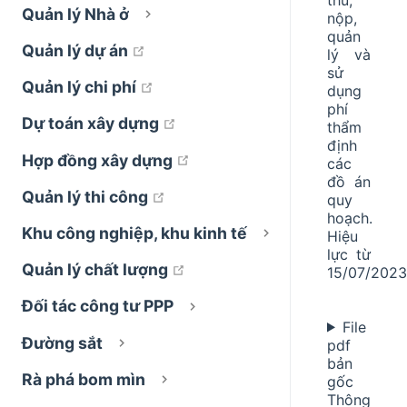
Quản lý Nhà ở
nộp,
quản
open in new window
Quản lý dự án
lý và
sử
open in new window
Quản lý chi phí
dụng
phí
open in new window
Dự toán xây dựng
thẩm
định
open in new window
Hợp đồng xây dựng
các
đồ án
open in new window
Quản lý thi công
quy
hoạch.
Khu công nghiệp, khu kinh tế
Hiệu
lực từ
open in new window
Quản lý chất lượng
15/07/2023
Đối tác công tư PPP
File
Đường sắt
pdf
bản
Rà phá bom mìn
gốc
Thông