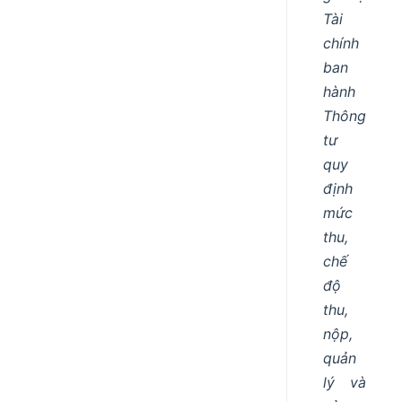
Tài
chính
ban
hành
Thông
tư
quy
định
mức
thu,
chế
độ
thu,
nộp,
quản
lý và