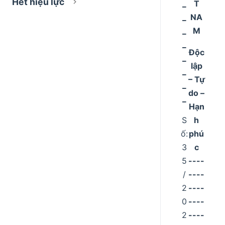
Hết hiệu lực
_
T
_
NA
_
M
_
Độc
_
lập
_
– Tự
_
do –
_
Hạn
S
h
ố:
phú
3
c
5
----
/
----
2
----
0
----
2
----