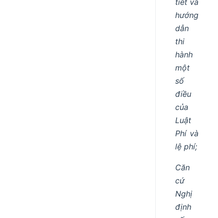
tiết và
hướng
dẫn
thi
hành
một
số
điều
của
Luật
Phí và
lệ phí;
Căn
cứ
Nghị
định