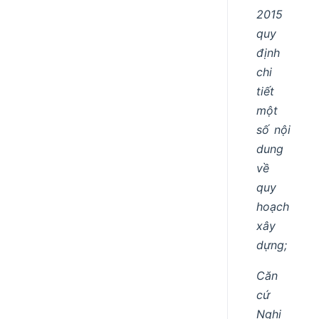
2015
quy
định
chi
tiết
một
số nội
dung
về
quy
hoạch
xây
dựng;
Căn
cứ
Nghị