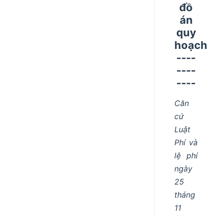
đồ
án
quy
hoạch
----
----
----
Căn
cứ
Luật
Phí và
lệ phí
ngày
25
tháng
11