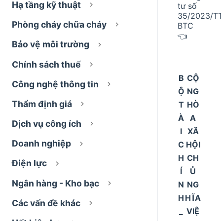
Hạ tầng kỹ thuật
tư số
35/2023/T
Phòng cháy chữa cháy
BTC
👈
Bảo vệ môi trường
Chính sách thuế
B
CỘ
Công nghệ thông tin
Ộ
NG
Thẩm định giá
T
HÒ
À
A
Dịch vụ công ích
I
XÃ
Doanh nghiệp
C
HỘI
H
CH
Điện lực
Í
Ủ
Ngân hàng - Kho bạc
N
NG
H
HĨA
Các vấn đề khác
_
VIỆ