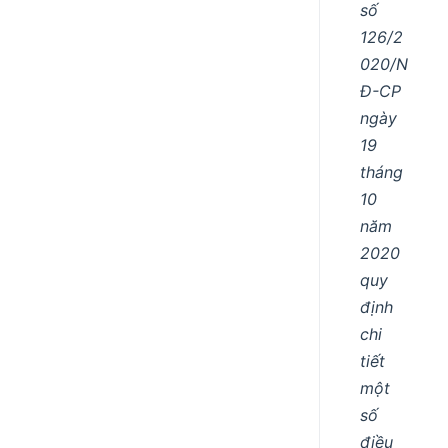
số
126/2
020/N
Đ-CP
ngày
19
tháng
10
năm
2020
quy
định
chi
tiết
một
số
điều