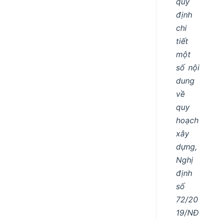
quy
định
chi
tiết
một
số nội
dung
về
quy
hoạch
xây
dựng,
Nghị
định
số
72/20
19/NĐ