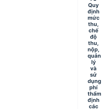
Quy
định
mức
thu,
chế
độ
thu,
nộp,
quản
lý
và
sử
dụng
phí
thẩm
định
các