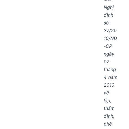
Nghị
định
số
37/20
10/NĐ
-CP
ngày
07
tháng
4 năm
2010
về
lập,
thẩm
định,
phê