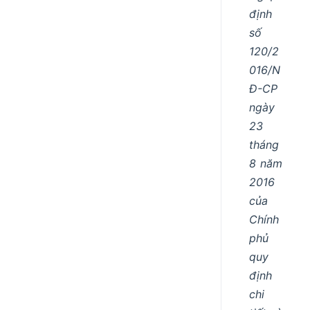
định
số
120/2
016/N
Đ-CP
ngày
23
tháng
8 năm
2016
của
Chính
phủ
quy
định
chi