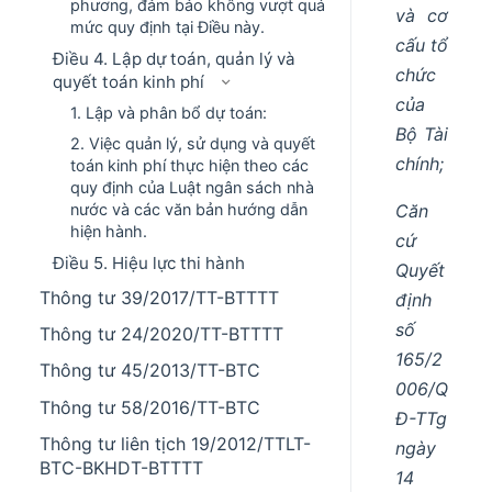
phương, đảm bảo không vượt quá
và cơ
mức quy định tại Điều này.
cấu tổ
Điều 4. Lập dự toán, quản lý và
chức
quyết toán kinh phí
của
1. Lập và phân bổ dự toán:
Bộ Tài
2. Việc quản lý, sử dụng và quyết
chính;
toán kinh phí thực hiện theo các
quy định của Luật ngân sách nhà
Căn
nước và các văn bản hướng dẫn
hiện hành.
cứ
Điều 5. Hiệu lực thi hành
Quyết
Thông tư 39/2017/TT-BTTTT
định
số
Thông tư 24/2020/TT-BTTTT
165/2
Thông tư 45/2013/TT-BTC
006/Q
Thông tư 58/2016/TT-BTC
Đ-TTg
Thông tư liên tịch 19/2012/TTLT-
ngày
BTC-BKHDT-BTTTT
14