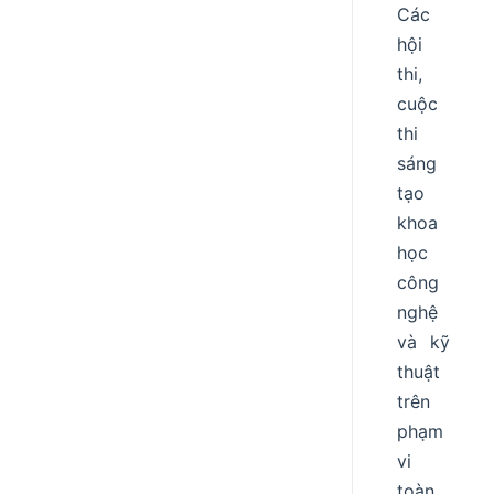
Các
hội
thi,
cuộc
thi
sáng
tạo
khoa
học
công
nghệ
và kỹ
thuật
trên
phạm
vi
toàn