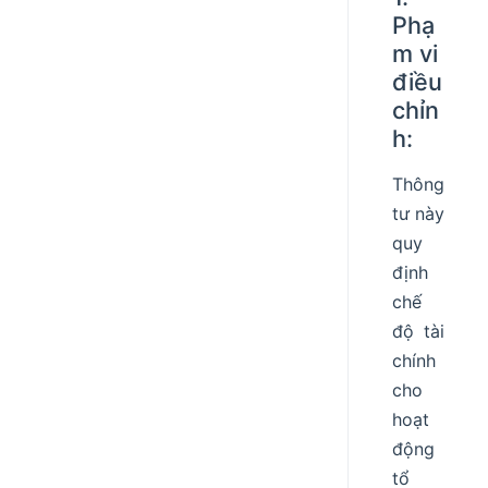
Phạ
m vi
điều
chỉn
h:
Thông
tư này
quy
định
chế
độ tài
chính
cho
hoạt
động
tổ