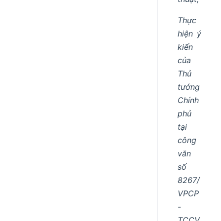
Thực
hiện ý
kiến
của
Thủ
tướng
Chính
phủ
tại
công
văn
số
8267/
VPCP
-
TCCV