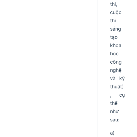
thi,
cuộc
thi
sáng
tạo
khoa
học
công
nghệ
và kỹ
thuật)
, cụ
thể
như
sau:
a)