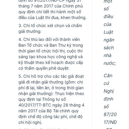
định số 91/2017/NĐ-CP ngày 31
một
tháng 7 năm 2017 của Chính phủ
số
quy định chi tiết thi hành một số
điều
điều của Luật thi đua, khen thưởng.
của
3. Chi tổ chức xét chọn và chấm
giải thưởng:
Luật
ngân
4. Chi thù lao đối với thành viên
Ban Tổ chức và Ban Thư ký trong
sách
thời gian tổ chức hội thi, cuộc thi
nhà
sáng tạo khoa học công nghệ và
kỹ thuật theo kế hoạch được cấp
nước;
có thẩm quyền phê duyệt:
Căn
5. Chi hỗ trợ cho các tác giả đoạt
giải đi nhận giải thưởng (gồm: chi
cứ
phí đi lại, tiền ăn, ở trong thời gian
Nghị
nhận giải thưởng): Thực hiện theo
định
quy định tại Thông tư số
40/2017/TT-BTC ngày 28 tháng 4
số
năm 2017 của Bộ Tài chính quy
87/20
định chế độ công tác phí, chế độ
17/NĐ
chi hội nghị.