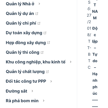
S
Quản lý Nhà ở
T
ố:
NA
open in new window
Quản lý dự án
27
M
/2
open in new window
Quản lý chi phí
01
Độ
open in new window
Dự toán xây dựng
8/
c
T
lập
open in new window
Hợp đồng xây dựng
T-
–
open in new window
Quản lý thi công
B
Tự
T
do
Khu công nghiệp, khu kinh tế
C
–
open in new window
Quản lý chất lượng
Hạ
nh
Đối tác công tư PPP
ph
Đường sắt
úc
–––
Rà phá bom mìn
–––