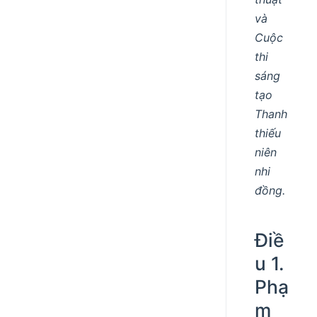
và
Cuộc
thi
sáng
tạo
Thanh
thiếu
niên
nhi
đồng.
Điề
u 1.
Phạ
m