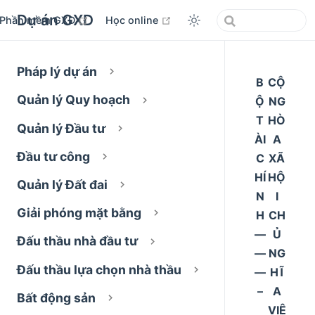
Dự án GXD
open in new window
open in new window
Phần mềm GXD
Học online
Pháp lý dự án
B
CỘ
Quản lý Quy hoạch
Ộ
NG
T
HÒ
Quản lý Đầu tư
ÀI
A
Đầu tư công
C
XÃ
HÍ
HỘ
Quản lý Đất đai
N
I
Giải phóng mặt bằng
H
CH
––
Ủ
Đấu thầu nhà đầu tư
––
NG
Đấu thầu lựa chọn nhà thầu
––
HĨ
–
A
Bất động sản
VIỆ