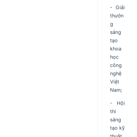
- Giải
thưởn
g
sáng
tạo
khoa
học
công
nghệ
Việt
Nam;
- Hội
thi
sáng
tạo kỹ
thuật