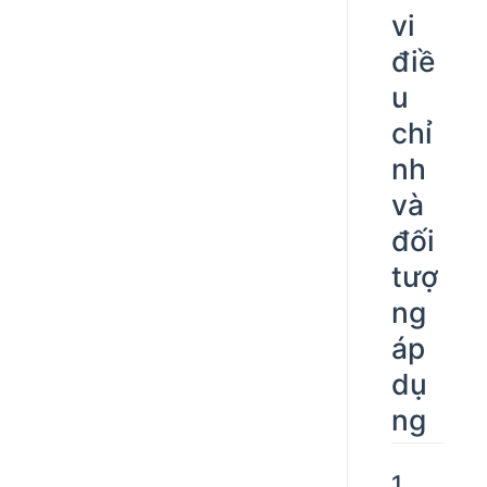
vi
điề
u
chỉ
nh
và
đối
tượ
ng
áp
dụ
ng
1.