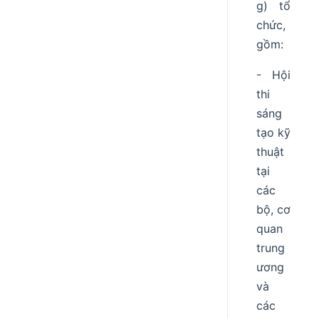
g) tổ
chức,
gồm:
- Hội
thi
sáng
tạo kỹ
thuật
tại
các
bộ, cơ
quan
trung
ương
và
các