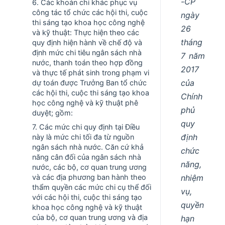
-CP
6. Các khoản chi khác phục vụ
công tác tổ chức các hội thi, cuộc
ngày
thi sáng tạo khoa học công nghệ
26
và kỹ thuật: Thực hiện theo các
tháng
quy định hiện hành về chế độ và
định mức chi tiêu ngân sách nhà
7 năm
nước, thanh toán theo hợp đồng
2017
và thực tế phát sinh trong phạm vi
của
dự toán được Trưởng Ban tổ chức
các hội thi, cuộc thi sáng tạo khoa
Chính
học công nghệ và kỹ thuật phê
phủ
duyệt; gồm:
quy
7. Các mức chi quy định tại Điều
định
này là mức chi tối đa từ nguồn
ngân sách nhà nước. Căn cứ khả
chức
năng cân đối của ngân sách nhà
năng,
nước, các bộ, cơ quan trung ương
nhiệm
và các địa phương ban hành theo
thẩm quyền các mức chi cụ thể đối
vụ,
với các hội thi, cuộc thi sáng tạo
quyền
khoa học công nghệ và kỹ thuật
của bộ, cơ quan trung ương và địa
hạn