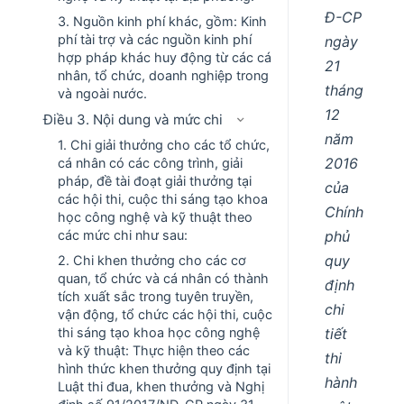
Đ-CP
3. Nguồn kinh phí khác, gồm: Kinh
phí tài trợ và các nguồn kinh phí
ngày
hợp pháp khác huy động từ các cá
21
nhân, tổ chức, doanh nghiệp trong
tháng
và ngoài nước.
12
Điều 3. Nội dung và mức chi
năm
1. Chi giải thưởng cho các tổ chức,
2016
cá nhân có các công trình, giải
pháp, đề tài đoạt giải thưởng tại
của
các hội thi, cuộc thi sáng tạo khoa
Chính
học công nghệ và kỹ thuật theo
phủ
các mức chi như sau:
quy
2. Chi khen thưởng cho các cơ
quan, tổ chức và cá nhân có thành
định
tích xuất sắc trong tuyên truyền,
chi
vận động, tổ chức các hội thi, cuộc
tiết
thi sáng tạo khoa học công nghệ
và kỹ thuật: Thực hiện theo các
thi
hình thức khen thưởng quy định tại
hành
Luật thi đua, khen thưởng và Nghị