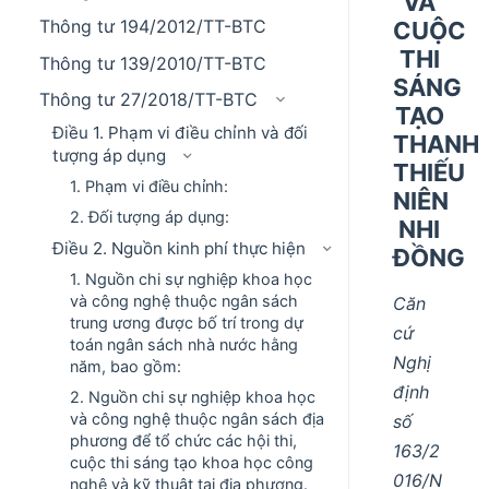
VÀ
Thông tư 194/2012/TT-BTC
CUỘC
THI
Thông tư 139/2010/TT-BTC
SÁNG
Thông tư 27/2018/TT-BTC
TẠO
Điều 1. Phạm vi điều chỉnh và đối
THANH
tượng áp dụng
THIẾU
1. Phạm vi điều chỉnh:
NIÊN
2. Đối tượng áp dụng:
NHI
Điều 2. Nguồn kinh phí thực hiện
ĐỒNG
1. Nguồn chi sự nghiệp khoa học
và công nghệ thuộc ngân sách
Căn
trung ương được bố trí trong dự
cứ
toán ngân sách nhà nước hằng
Nghị
năm, bao gồm:
định
2. Nguồn chi sự nghiệp khoa học
và công nghệ thuộc ngân sách địa
số
phương để tổ chức các hội thi,
163/2
cuộc thi sáng tạo khoa học công
016/N
nghệ và kỹ thuật tại địa phương.