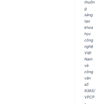
thưởn
g
sáng
tạo
khoa
học
công
nghệ
Việt
Nam
và
công
văn
số
9365/
VPCP
-