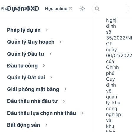
Dự án GXD
open in new window
open in new window
Phần mềm GXD
Học online
Nghị
định
Pháp lý dự án
số
35/2022/N
Quản lý Quy hoạch
CP
ngày
Quản lý Đầu tư
06/01/202
của
Đầu tư công
Chính
phủ
Quản lý Đất đai
Quy
định
Giải phóng mặt bằng
về
quản
Đấu thầu nhà đầu tư
lý khu
công
Đấu thầu lựa chọn nhà thầu
nghiệp
và
Bất động sản
khu
kinh