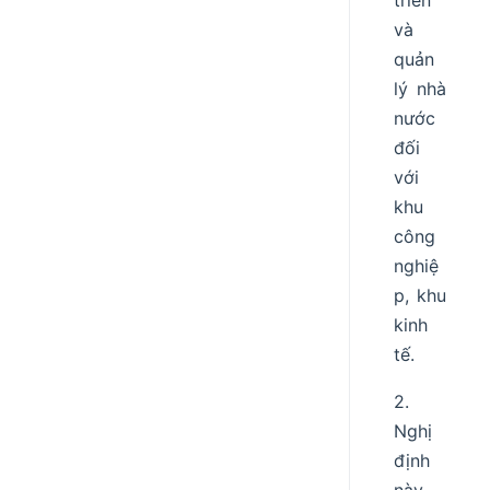
triển
và
quản
lý nhà
nước
đối
với
khu
công
nghiệ
p, khu
kinh
tế.
2.
Nghị
định