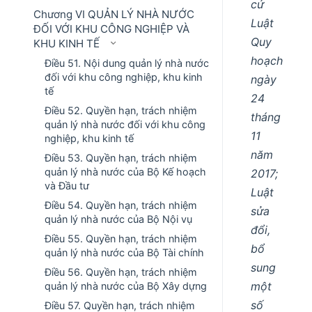
cứ
Chương VI QUẢN LÝ NHÀ NƯỚC
Luật
ĐỐI VỚI KHU CÔNG NGHIỆP VÀ
Quy
KHU KINH TẾ
hoạch
Điều 51. Nội dung quản lý nhà nước
đối với khu công nghiệp, khu kinh
ngày
tế
24
Điều 52. Quyền hạn, trách nhiệm
tháng
quản lý nhà nước đối với khu công
11
nghiệp, khu kinh tế
năm
Điều 53. Quyền hạn, trách nhiệm
quản lý nhà nước của Bộ Kế hoạch
2017;
và Đầu tư
Luật
Điều 54. Quyền hạn, trách nhiệm
sửa
quản lý nhà nước của Bộ Nội vụ
đổi,
Điều 55. Quyền hạn, trách nhiệm
bổ
quản lý nhà nước của Bộ Tài chính
sung
Điều 56. Quyền hạn, trách nhiệm
một
quản lý nhà nước của Bộ Xây dựng
số
Điều 57. Quyền hạn, trách nhiệm