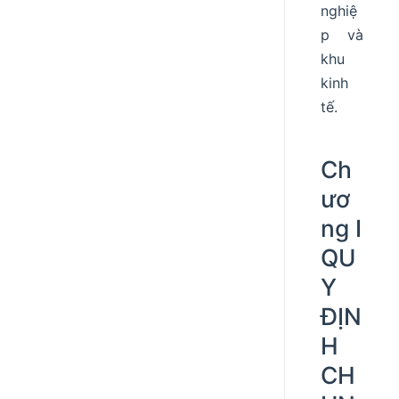
nghiệ
p và
khu
kinh
tế.
Ch
ươ
ng I
QU
Y
ĐỊN
H
CH