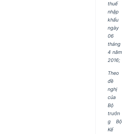
thuế
nhập
khẩu
ngày
06
tháng
4 năm
2016;
Theo
đề
nghị
của
Bộ
trưởn
g Bộ
Kế