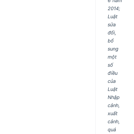
6 năm
2014;
Luật
sửa
đổi,
bổ
sung
một
số
điều
của
Luật
Nhập
cảnh,
xuất
cảnh,
quá