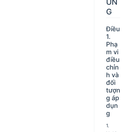
UN
G
Điều
1.
Phạ
m vi
điều
chỉn
h và
đối
tượn
g áp
dụn
g
1.