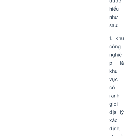
được
hiểu
như
sau:
1. Khu
công
nghiệ
p là
khu
vực
có
ranh
giới
địa lý
xác
định,