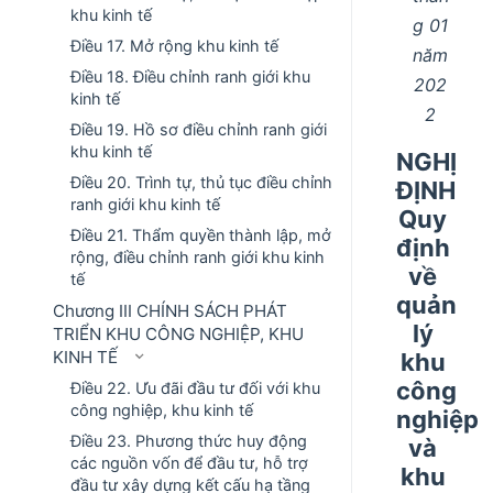
khu kinh tế
g 01
Điều 17. Mở rộng khu kinh tế
năm
Điều 18. Điều chỉnh ranh giới khu
202
kinh tế
2
Điều 19. Hồ sơ điều chỉnh ranh giới
khu kinh tế
NGHỊ
Điều 20. Trình tự, thủ tục điều chỉnh
ĐỊNH
ranh giới khu kinh tế
Quy
Điều 21. Thẩm quyền thành lập, mở
định
rộng, điều chỉnh ranh giới khu kinh
về
tế
quản
Chương III CHÍNH SÁCH PHÁT
lý
TRIỂN KHU CÔNG NGHIỆP, KHU
KINH TẾ
khu
công
Điều 22. Ưu đãi đầu tư đối với khu
công nghiệp, khu kinh tế
nghiệp
Điều 23. Phương thức huy động
và
các nguồn vốn để đầu tư, hỗ trợ
khu
đầu tư xây dựng kết cấu hạ tầng