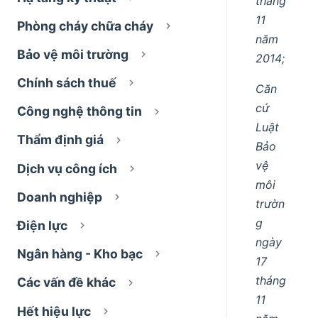
tháng
11
Phòng cháy chữa cháy
năm
Bảo vệ môi trường
2014;
Chính sách thuế
Căn
cứ
Công nghệ thông tin
Luật
Thẩm định giá
Bảo
vệ
Dịch vụ công ích
môi
Doanh nghiệp
trườn
g
Điện lực
ngày
Ngân hàng - Kho bạc
17
tháng
Các vấn đề khác
11
Hết hiệu lực