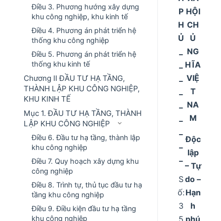
Điều 3. Phương hướng xây dựng
P
HỘI
khu công nghiệp, khu kinh tế
H
CH
Điều 4. Phương án phát triển hệ
Ủ
Ủ
thống khu công nghiệp
_
NG
Điều 5. Phương án phát triển hệ
_
HĨA
thống khu kinh tế
_
VIỆ
Chương II ĐẦU TƯ HẠ TẦNG,
THÀNH LẬP KHU CÔNG NGHIỆP,
_
T
KHU KINH TẾ
_
NA
Mục 1. ĐẦU TƯ HẠ TẦNG, THÀNH
_
M
LẬP KHU CÔNG NGHIỆP
_
Điều 6. Đầu tư hạ tầng, thành lập
Độc
_
khu công nghiệp
lập
_
Điều 7. Quy hoạch xây dựng khu
– Tự
công nghiệp
S
do –
Điều 8. Trình tự, thủ tục đầu tư hạ
ố:
Hạn
tầng khu công nghiệp
3
h
Điều 9. Điều kiện đầu tư hạ tầng
5
phú
khu công nghiệp