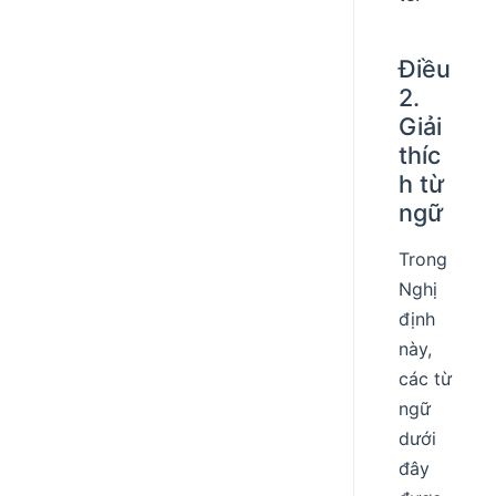
Điều
2.
Giải
thíc
h từ
ngữ
Trong
Nghị
định
này,
các từ
ngữ
dưới
đây