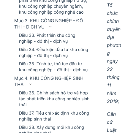
phát triển khu công nghiệp hỗ trợ,
Tổ
khu công nghiệp chuyên ngành,
khu công nghiệp công nghệ cao
chức
Mục 3. KHU CÔNG NGHIỆP - ĐÔ
chính
THỊ - DỊCH VỤ
quyền
Điều 33. Phát triển khu công
địa
nghiệp - đô thị - dịch vụ
phươn
Điều 34. Điều kiện đầu tư khu công
g
nghiệp - đô thị - dịch vụ
ngày
Điều 35. Trình tự, thủ tục đầu tư
22
khu công nghiệp - đô thị - dịch vụ
tháng
Mục 4. KHU CÔNG NGHIỆP SINH
THÁI
11
năm
Điều 36. Chính sách hỗ trợ và hợp
tác phát triển khu công nghiệp sinh
2019;
thái
Điều 37. Tiêu chí xác định khu công
Căn
nghiệp sinh thái
cứ
Điều 38. Xây dựng mới khu công
Luật