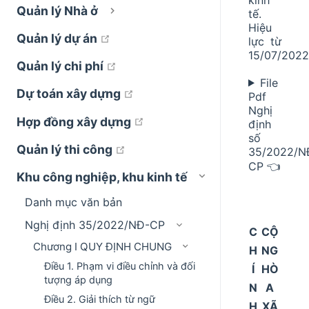
Quản lý Nhà ở
tế.
Hiệu
open in new window
Quản lý dự án
lực từ
15/07/2022
open in new window
Quản lý chi phí
File
open in new window
Dự toán xây dựng
Pdf
Nghị
open in new window
Hợp đồng xây dựng
định
số
open in new window
Quản lý thi công
35/2022/N
CP 👈
Khu công nghiệp, khu kinh tế
Danh mục văn bản
Nghị định 35/2022/NĐ-CP
C
CỘ
Chương I QUY ĐỊNH CHUNG
H
NG
Điều 1. Phạm vi điều chỉnh và đối
Í
HÒ
tượng áp dụng
N
A
Điều 2. Giải thích từ ngữ
H
XÃ