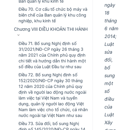
Ban quản lý khu kinh tế
ngày
Điều 70. Cơ cấu tổ chức bộ máy và
18
biên chế của Ban quản lý khu công
tháng
nghiệp, khu kinh tế
6 năm
Chương VIII ĐIỀU KHOẢN THI HÀNH
2014;
Điều 71. Bổ sung Nghị định số
Luật
31/2021/NĐ-CP ngày 26 tháng 3
sửa
năm 2021 của Chính phủ quy định
đổi,
chi tiết và hướng dẫn thi hành một
số điều của Luật Đầu tư như sau
bổ
Điều 72. Bổ sung Nghị định số
sung
152/2020/NĐ-CP ngày 30 tháng
một
12 năm 2020 của Chính phủ quy
số
định về người lao động nước ngoài
làm việc tại Việt Nam và tuyển
điều
dụng, quản lý người lao động Việt
của
Nam làm việc cho tổ chức, cá nhân
Luật
nước ngoài tại Việt Nam như sau
Xây
Điều 73. Sửa đổi, bổ sung Nghị
định số 145/2020/NĐ-CP ngày 14