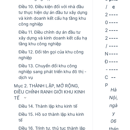
/
c
Điều 10. Điều kiện đối với nhà đầu
tư thực hiện dự án đầu tư xây dựng
2
----
và kinh doanh kết cấu hạ tầng khu
0
----
công nghiệp
2
----
Điều 11. Điều chỉnh dự án đầu tư
2
----
xây dựng và kinh doanh kết cấu hạ
tầng khu công nghiệp
/
----
Điều 12. Đổi tên gọi của khu công
N
----
nghiệp
Đ
----
Điều 13. Chuyển đổi khu công
-
----
nghiệp sang phát triển khu đô thị -
C
--
dịch vụ
P
Mục 2. THÀNH LẬP, MỞ RỘNG,
Hà
ĐIỀU CHỈNH RANH GIỚI KHU KINH
Nội,
TẾ
ngà
Điều 14. Thành lập khu kinh tế
y
Điều 15. Hồ sơ thành lập khu kinh
tế
06
Điều 16. Trình tự, thủ tục thành lập
thán