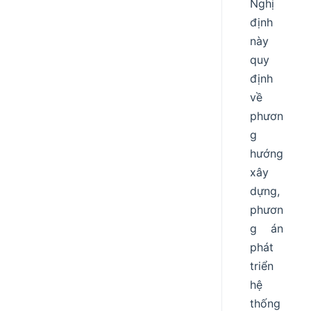
Nghị
định
này
quy
định
về
phươn
g
hướng
xây
dựng,
phươn
g án
phát
triển
hệ
thống