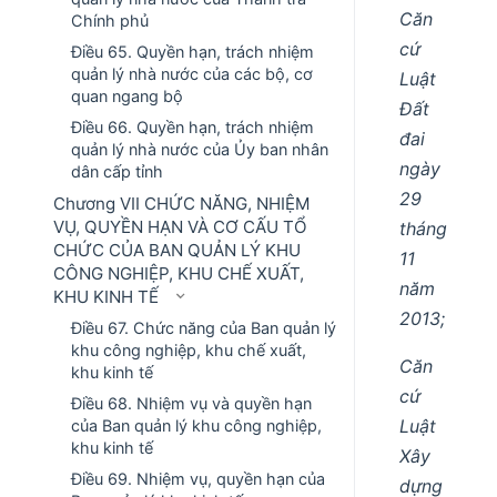
Căn
Chính phủ
cứ
Điều 65. Quyền hạn, trách nhiệm
quản lý nhà nước của các bộ, cơ
Luật
quan ngang bộ
Đất
Điều 66. Quyền hạn, trách nhiệm
đai
quản lý nhà nước của Ủy ban nhân
ngày
dân cấp tỉnh
29
Chương VII CHỨC NĂNG, NHIỆM
VỤ, QUYỀN HẠN VÀ CƠ CẤU TỔ
tháng
CHỨC CỦA BAN QUẢN LÝ KHU
11
CÔNG NGHIỆP, KHU CHẾ XUẤT,
năm
KHU KINH TẾ
2013;
Điều 67. Chức năng của Ban quản lý
khu công nghiệp, khu chế xuất,
Căn
khu kinh tế
cứ
Điều 68. Nhiệm vụ và quyền hạn
Luật
của Ban quản lý khu công nghiệp,
khu kinh tế
Xây
Điều 69. Nhiệm vụ, quyền hạn của
dựng