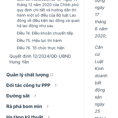
dựng
tháng 12 năm 2020 của Chính phủ
ngày
quy định chi tiết và hướng dẫn thi
17
hành một số điều của Bộ luật Lao
động về điều kiện lao động và quan
tháng
hệ lao động như sau
6 năm
Điều 74. Điều khoản chuyển tiếp
2020;
Điều 75. Hiệu lực thi hành
Căn
Điều 76. Tổ chức thực hiện
cứ
Quyết định 12/2024/QĐ-UBND
Luật
Hưng Yên
Kinh
open in new window
Quản lý chất lượng
doanh
bất
Đối tác công tư PPP
động
Đường sắt
sản
ngày
Rà phá bom mìn
25
Hạ tầng kỹ thuật