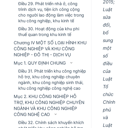
2015;
Điều 29. Phát triển nhà ở, công
Luật
trình dịch vụ, tiện ích công cộng
cho người lao động làm việc trong
sửa
khu công nghiệp, khu kinh tế
đổi,
Điều 30. Hoạt động của khu phi
bổ
thuế quan trong khu kinh tế
sung
Chương IV MỘT SỐ LOẠI HÌNH KHU
một
CÔNG NGHIỆP VÀ KHU CÔNG
NGHIỆP - ĐÔ THỊ - DỊCH VỤ
số
Mục 1. QUY ĐỊNH CHUNG
điều
của
Điều 31. Phát triển khu công nghiệp
hỗ trợ, khu công nghiệp chuyên
Luật
ngành, khu công nghiệp sinh thái,
Tổ
khu công nghiệp công nghệ cao
chức
Mục 2. KHU CÔNG NGHIỆP HỖ
Chính
TRỢ, KHU CÔNG NGHIỆP CHUYÊN
NGÀNH VÀ KHU CÔNG NGHIỆP
phủ
CÔNG NGHỆ CAO
và
Điều 32. Chính sách khuyến khích
Luật