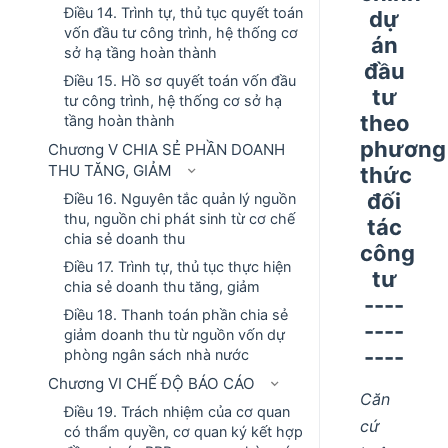
Điều 14. Trình tự, thủ tục quyết toán
dự
vốn đầu tư công trình, hệ thống cơ
án
sở hạ tầng hoàn thành
đầu
Điều 15. Hồ sơ quyết toán vốn đầu
tư
tư công trình, hệ thống cơ sở hạ
theo
tầng hoàn thành
phương
Chương V CHIA SẺ PHẦN DOANH
THU TĂNG, GIẢM
thức
đối
Điều 16. Nguyên tắc quản lý nguồn
thu, nguồn chi phát sinh từ cơ chế
tác
chia sẻ doanh thu
công
Điều 17. Trình tự, thủ tục thực hiện
tư
chia sẻ doanh thu tăng, giảm
----
Điều 18. Thanh toán phần chia sẻ
----
giảm doanh thu từ nguồn vốn dự
----
phòng ngân sách nhà nước
Chương VI CHẾ ĐỘ BÁO CÁO
Căn
Điều 19. Trách nhiệm của cơ quan
cứ
có thẩm quyền, cơ quan ký kết hợp