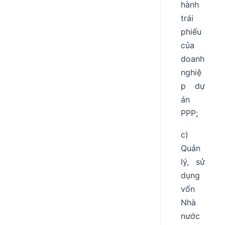
hành
trái
phiếu
của
doanh
nghiệ
p dự
án
PPP;
c)
Quản
lý, sử
dụng
vốn
Nhà
nước