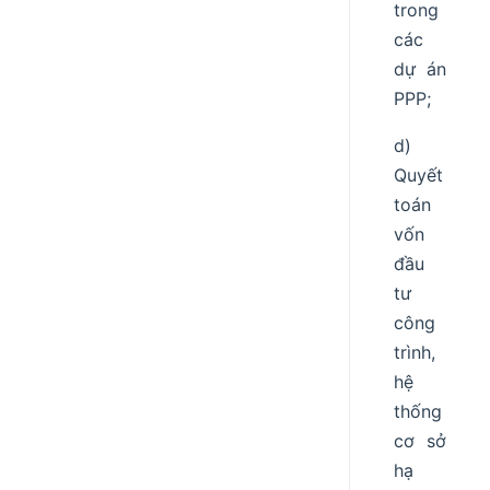
trong
các
dự án
PPP;
d)
Quyết
toán
vốn
đầu
tư
công
trình,
hệ
thống
cơ sở
hạ