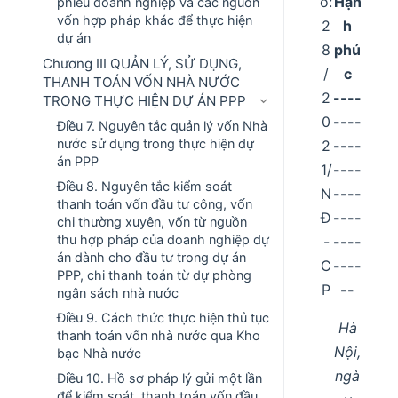
ố:
Hạn
phiếu doanh nghiệp và các nguồn
vốn hợp pháp khác để thực hiện
2
h
dự án
8
phú
Chương III QUẢN LÝ, SỬ DỤNG,
/
c
THANH TOÁN VỐN NHÀ NƯỚC
2
----
TRONG THỰC HIỆN DỰ ÁN PPP
0
----
Điều 7. Nguyên tắc quản lý vốn Nhà
nước sử dụng trong thực hiện dự
2
----
án PPP
1/
----
Điều 8. Nguyên tắc kiểm soát
N
----
thanh toán vốn đầu tư công, vốn
Đ
----
chi thường xuyên, vốn từ nguồn
thu hợp pháp của doanh nghiệp dự
-
----
án dành cho đầu tư trong dự án
C
----
PPP, chi thanh toán từ dự phòng
P
--
ngân sách nhà nước
Điều 9. Cách thức thực hiện thủ tục
Hà
thanh toán vốn nhà nước qua Kho
Nội,
bạc Nhà nước
ngà
Điều 10. Hồ sơ pháp lý gửi một lần
để kiểm soát, thanh toán vốn đầu