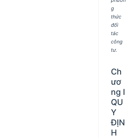
g
thức
đối
tác
công
tư.
Ch
ươ
ng I
QU
Y
ĐỊN
H