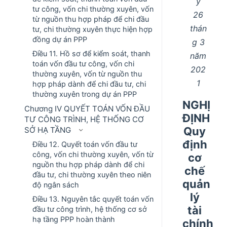
y
tư công, vốn chi thường xuyên, vốn
26
từ nguồn thu hợp pháp để chi đầu
thán
tư, chi thường xuyên thực hiện hợp
đồng dự án PPP
g 3
Điều 11. Hồ sơ để kiểm soát, thanh
năm
toán vốn đầu tư công, vốn chi
202
thường xuyên, vốn từ nguồn thu
1
hợp pháp dành để chi đầu tư, chi
thường xuyên trong dự án PPP
NGHỊ
Chương IV QUYẾT TOÁN VỐN ĐẦU
ĐỊNH
TƯ CÔNG TRÌNH, HỆ THỐNG CƠ
Quy
SỞ HẠ TẦNG
định
Điều 12. Quyết toán vốn đầu tư
công, vốn chi thường xuyên, vốn từ
cơ
nguồn thu hợp pháp dành để chi
chế
đầu tư, chi thường xuyên theo niên
quản
độ ngân sách
lý
Điều 13. Nguyên tắc quyết toán vốn
tài
đầu tư công trình, hệ thống cơ sở
hạ tầng PPP hoàn thành
chính