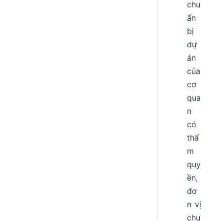
chu
ẩn
bị
dự
án
của
cơ
qua
n
có
thẩ
m
quy
ền,
đơ
n vị
chu