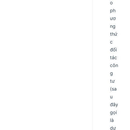
o
ph
ươ
ng
thứ
c
đối
tác
côn
g
tư
(sa
u
đây
gọi
là
dự