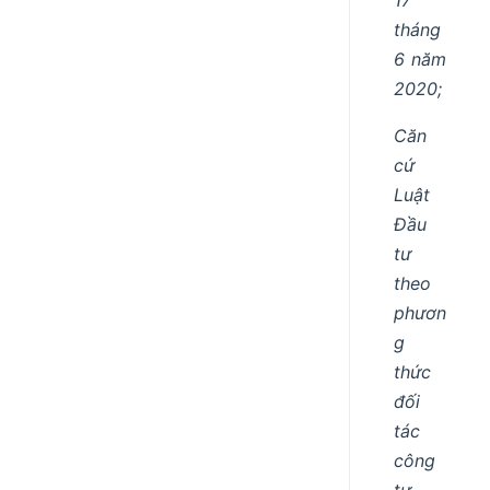
tháng
6 năm
2020;
Căn
cứ
Luật
Đầu
tư
theo
phươn
g
thức
đối
tác
công
tư