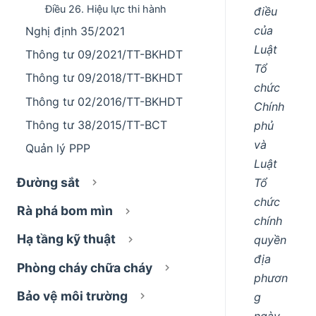
Điều 26. Hiệu lực thi hành
điều
của
Nghị định 35/2021
Luật
Thông tư 09/2021/TT-BKHDT
Tổ
Thông tư 09/2018/TT-BKHDT
chức
Thông tư 02/2016/TT-BKHDT
Chính
Thông tư 38/2015/TT-BCT
phủ
và
Quản lý PPP
Luật
Đường sắt
Tổ
chức
Rà phá bom mìn
chính
Hạ tầng kỹ thuật
quyền
địa
Phòng cháy chữa cháy
phươn
Bảo vệ môi trường
g
ngày