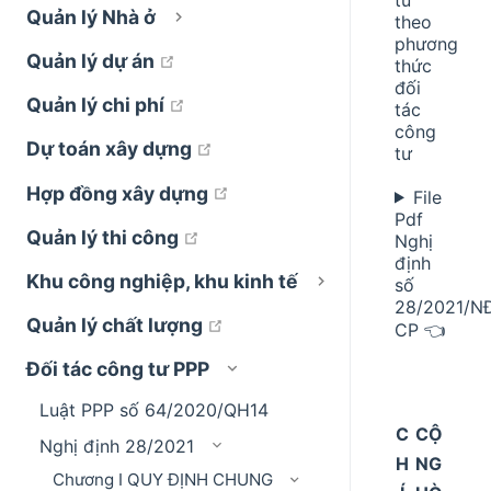
Quản lý Nhà ở
theo
phương
open in new window
Quản lý dự án
thức
đối
open in new window
Quản lý chi phí
tác
công
open in new window
Dự toán xây dựng
tư
open in new window
Hợp đồng xây dựng
File
Pdf
open in new window
Quản lý thi công
Nghị
định
Khu công nghiệp, khu kinh tế
số
28/2021/N
open in new window
Quản lý chất lượng
CP 👈
Đối tác công tư PPP
Luật PPP số 64/2020/QH14
C
CỘ
Nghị định 28/2021
H
NG
Chương I QUY ĐỊNH CHUNG