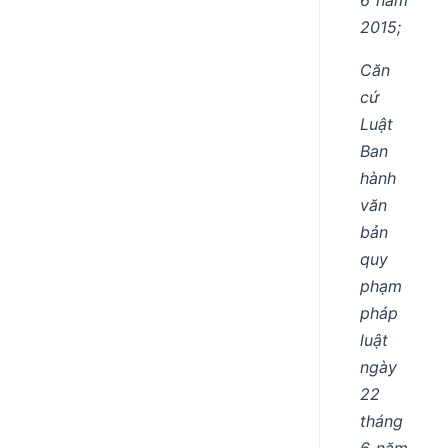
2015;
Căn
cứ
Luật
Ban
hành
văn
bản
quy
phạm
pháp
luật
ngày
22
tháng
6 năm