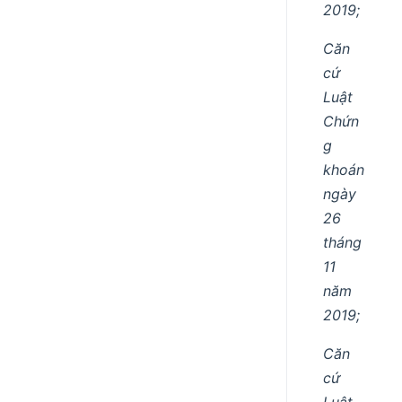
2019;
Căn
cứ
Luật
Chứn
g
khoán
ngày
26
tháng
11
năm
2019;
Căn
cứ
Luật