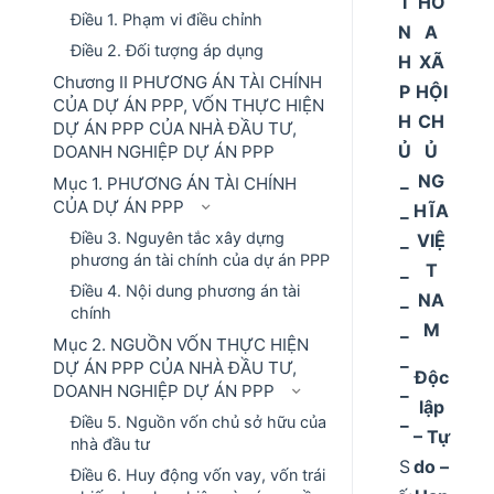
Í
HÒ
Điều 1. Phạm vi điều chỉnh
N
A
Điều 2. Đối tượng áp dụng
H
XÃ
Chương II PHƯƠNG ÁN TÀI CHÍNH
P
HỘI
CỦA DỰ ÁN PPP, VỐN THỰC HIỆN
H
CH
DỰ ÁN PPP CỦA NHÀ ĐẦU TƯ,
Ủ
Ủ
DOANH NGHIỆP DỰ ÁN PPP
_
NG
Mục 1. PHƯƠNG ÁN TÀI CHÍNH
CỦA DỰ ÁN PPP
_
HĨA
Điều 3. Nguyên tắc xây dựng
_
VIỆ
phương án tài chính của dự án PPP
_
T
Điều 4. Nội dung phương án tài
_
NA
chính
_
M
Mục 2. NGUỒN VỐN THỰC HIỆN
_
DỰ ÁN PPP CỦA NHÀ ĐẦU TƯ,
Độc
_
DOANH NGHIỆP DỰ ÁN PPP
lập
_
Điều 5. Nguồn vốn chủ sở hữu của
– Tự
nhà đầu tư
S
do –
Điều 6. Huy động vốn vay, vốn trái