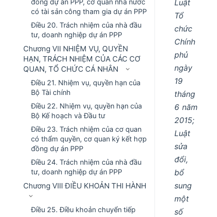
Luật
đồng dự án PPP, cơ quan nhà nước
có tài sản công tham gia dự án PPP
Tổ
Điều 20. Trách nhiệm của nhà đầu
chức
tư, doanh nghiệp dự án PPP
Chính
Chương VII NHIỆM VỤ, QUYỀN
phủ
HẠN, TRÁCH NHIỆM CỦA CÁC CƠ
ngày
QUAN, TỔ CHỨC CÁ NHÂN
19
Điều 21. Nhiệm vụ, quyền hạn của
Bộ Tài chính
tháng
Điều 22. Nhiệm vụ, quyền hạn của
6 năm
Bộ Kế hoạch và Đầu tư
2015;
Điều 23. Trách nhiệm của cơ quan
Luật
có thẩm quyền, cơ quan ký kết hợp
sửa
đồng dự án PPP
đổi,
Điều 24. Trách nhiệm của nhà đầu
bổ
tư, doanh nghiệp dự án PPP
sung
Chương VIII ĐIỀU KHOẢN THI HÀNH
một
Điều 25. Điều khoản chuyển tiếp
số