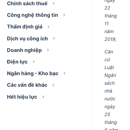
Chính sách thuế
22
Công nghệ thông tin
tháng
11
Thẩm định giá
năm
Dịch vụ công ích
2019;
Doanh nghiệp
Căn
cứ
Điện lực
Luật
Ngân hàng - Kho bạc
Ngân
sách
Các vấn đề khác
nhà
Hết hiệu lực
nước
ngày
25
tháng
6 năm