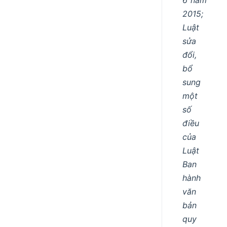
2015;
Luật
sửa
đổi,
bổ
sung
một
số
điều
của
Luật
Ban
hành
văn
bản
quy