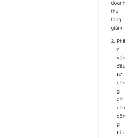
doanh
thu
tăng,
giảm.
Phầ
n
vốn
đầu
tư
côn
g
chi
cho
côn
g
tác