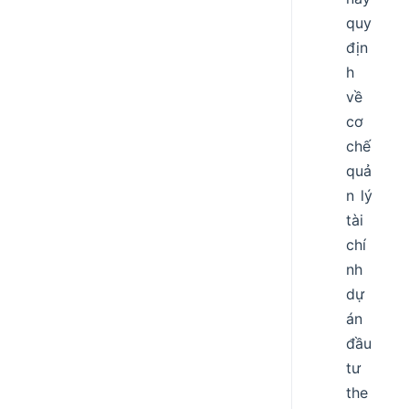
quy
địn
h
về
cơ
chế
quả
n lý
tài
chí
nh
dự
án
đầu
tư
the