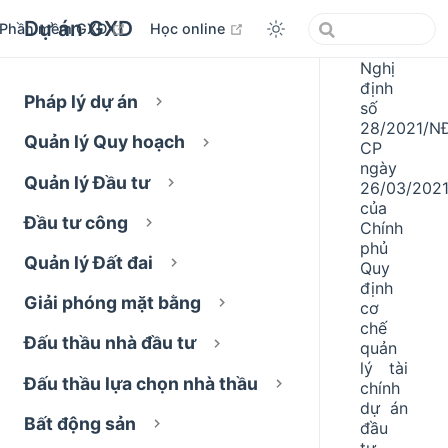
Dự án GXD
open in new window
open in new window
Phần mềm GXD
Học online
Nghị
định
Pháp lý dự án
số
28/2021/N
Quản lý Quy hoạch
CP
ngày
Quản lý Đầu tư
26/03/202
của
Đầu tư công
Chính
phủ
Quản lý Đất đai
Quy
định
Giải phóng mặt bằng
cơ
chế
Đấu thầu nhà đầu tư
quản
lý tài
Đấu thầu lựa chọn nhà thầu
chính
dự án
Bất động sản
đầu
tư