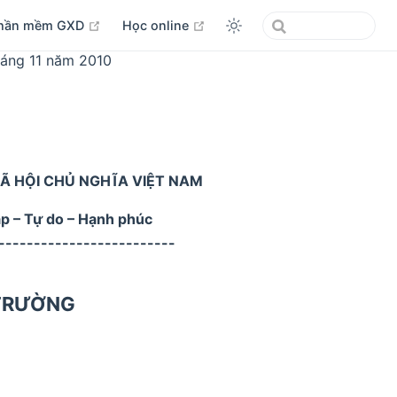
open in new window
open in new window
hần mềm GXD
Học online
háng 11 năm 2010
Ã HỘI CHỦ NGHĨA VIỆT NAM
ập – Tự do – Hạnh phúc
-------------------------
 TRƯỜNG