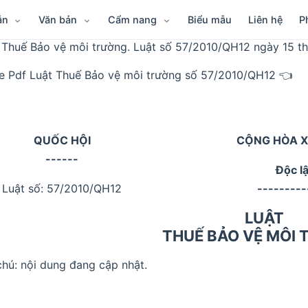
ẫn
Văn bản
Cẩm nang
Biểu mẫu
Liên hệ
P
 Thuế Bảo vệ môi trường. Luật số 57/2010/QH12 ngày 15 t
le Pdf Luật Thuế Bảo vệ môi trường số 57/2010/QH12 👈
QUỐC HỘI
CỘNG HÒA X
------
Độc l
Luật số: 57/2010/QH12
---------
LUẬT
THUẾ BẢO VỆ MÔI
chú: nội dung đang cập nhật.