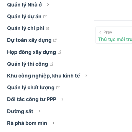
Quản lý Nhà ở
open in new window
Quản lý dự án
open in new window
Quản lý chi phí
Prev
Thủ tục môi tr
open in new window
Dự toán xây dựng
open in new window
Hợp đồng xây dựng
open in new window
Quản lý thi công
Khu công nghiệp, khu kinh tế
open in new window
Quản lý chất lượng
Đối tác công tư PPP
Đường sắt
Rà phá bom mìn