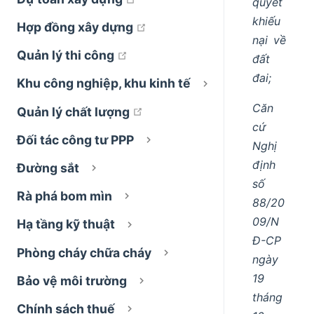
quyết
khiếu
open in new window
Hợp đồng xây dựng
nại về
open in new window
Quản lý thi công
đất
đai;
Khu công nghiệp, khu kinh tế
Căn
open in new window
Quản lý chất lượng
cứ
Đối tác công tư PPP
Nghị
định
Đường sắt
số
Rà phá bom mìn
88/20
09/N
Hạ tầng kỹ thuật
Đ-CP
Phòng cháy chữa cháy
ngày
19
Bảo vệ môi trường
tháng
Chính sách thuế