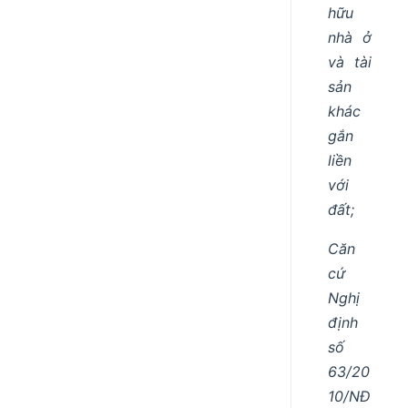
hữu
nhà ở
và tài
sản
khác
gắn
liền
với
đất;
Căn
cứ
Nghị
định
số
63/20
10/NĐ