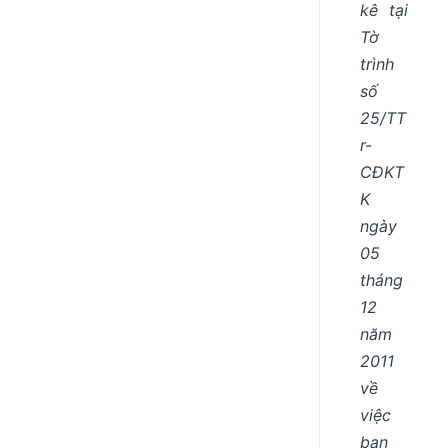
kê tại
Tờ
trình
số
25/TT
r-
CĐKT
K
ngày
05
tháng
12
năm
2011
về
việc
ban