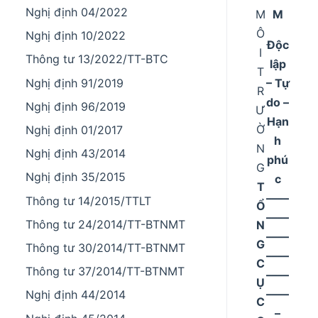
Nghị định 04/2022
M
M
Ô
Nghị định 10/2022
Độc
I
Thông tư 13/2022/TT-BTC
lập
T
– Tự
Nghị định 91/2019
R
do –
Nghị định 96/2019
Ư
Hạn
Ờ
Nghị định 01/2017
h
N
Nghị định 43/2014
phú
G
Nghị định 35/2015
c
T
––––
Thông tư 14/2015/TTLT
Ổ
––––
Thông tư 24/2014/TT-BTNMT
N
––––
G
Thông tư 30/2014/TT-BTNMT
––––
C
Thông tư 37/2014/TT-BTNMT
––––
Ụ
––––
Nghị định 44/2014
C
–