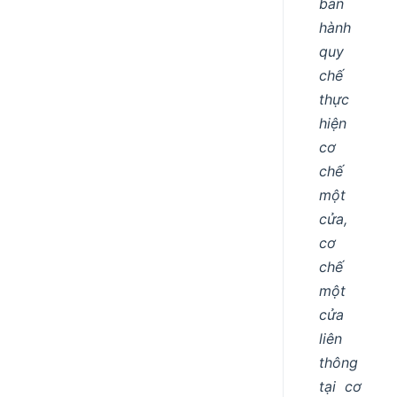
ban
hành
quy
chế
thực
hiện
cơ
chế
một
cửa,
cơ
chế
một
cửa
liên
thông
tại cơ