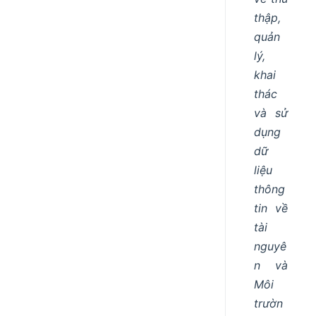
thập,
quản
lý,
khai
thác
và sử
dụng
dữ
liệu
thông
tin về
tài
nguyê
n và
Môi
trườn