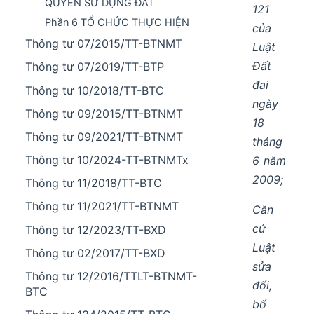
QUYỀN SỬ DỤNG ĐẤT
121
Phần 6 TỔ CHỨC THỰC HIỆN
của
Thông tư 07/2015/TT-BTNMT
Luật
Đất
Thông tư 07/2019/TT-BTP
đai
Thông tư 10/2018/TT-BTC
ngày
Thông tư 09/2015/TT-BTNMT
18
Thông tư 09/2021/TT-BTNMT
tháng
Thông tư 10/2024-TT-BTNMTx
6 năm
2009;
Thông tư 11/2018/TT-BTC
Thông tư 11/2021/TT-BTNMT
Căn
cứ
Thông tư 12/2023/TT-BXD
Luật
Thông tư 02/2017/TT-BXD
sửa
Thông tư 12/2016/TTLT-BTNMT-
đổi,
BTC
bổ