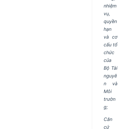
nhiệm
vụ,
quyền
hạn
và cơ
cấu tổ
chức
của
Bộ Tài
nguyê
n và
Môi
trườn
g;
Căn
cứ