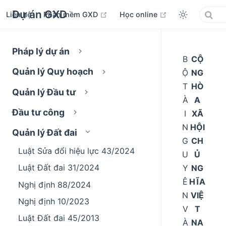
Dự án GXD
open in new window
open in new wi
Liên hệ
Phần mềm GXD
Học online
Pháp lý dự án
B
CỘ
Quản lý Quy hoạch
Ộ
NG
T
HÒ
Quản lý Đầu tư
À
A
Đầu tư công
I
XÃ
N
HỘI
Quản lý Đất đai
G
CH
Luật Sửa đổi hiệu lực 43/2024
U
Ủ
Luật Đất đai 31/2024
Y
NG
Ê
HĨA
Nghị định 88/2024
N
VIỆ
Nghị định 10/2023
V
T
Luật Đất đai 45/2013
À
NA