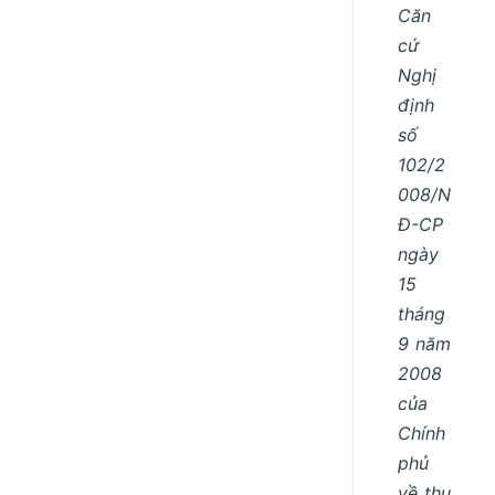
Căn
cứ
Nghị
định
số
102/2
008/N
Đ-CP
ngày
15
tháng
9 năm
2008
của
Chính
phủ
về thu