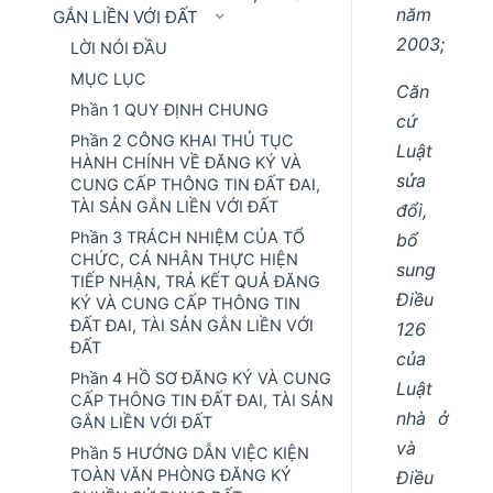
năm
GẮN LIỀN VỚI ĐẤT
2003;
LỜI NÓI ĐẦU
MỤC LỤC
Căn
Phần 1 QUY ĐỊNH CHUNG
cứ
Phần 2 CÔNG KHAI THỦ TỤC
Luật
HÀNH CHÍNH VỀ ĐĂNG KÝ VÀ
sửa
CUNG CẤP THÔNG TIN ĐẤT ĐAI,
TÀI SẢN GẮN LIỀN VỚI ĐẤT
đổi,
Phần 3 TRÁCH NHIỆM CỦA TỔ
bổ
CHỨC, CÁ NHÂN THỰC HIỆN
sung
TIẾP NHẬN, TRẢ KẾT QUẢ ĐĂNG
Điều
KÝ VÀ CUNG CẤP THÔNG TIN
ĐẤT ĐAI, TÀI SẢN GẮN LIỀN VỚI
126
ĐẤT
của
Phần 4 HỒ SƠ ĐĂNG KÝ VÀ CUNG
Luật
CẤP THÔNG TIN ĐẤT ĐAI, TÀI SẢN
nhà ở
GẮN LIỀN VỚI ĐẤT
và
Phần 5 HƯỚNG DẪN VIỆC KIỆN
TOÀN VĂN PHÒNG ĐĂNG KÝ
Điều