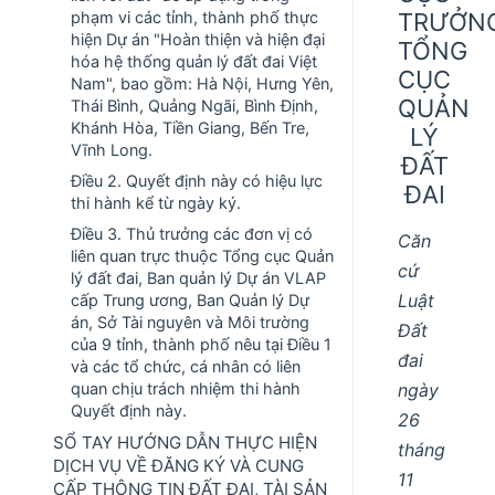
phạm vi các tỉnh, thành phố thực
TRƯỞN
hiện Dự án "Hoàn thiện và hiện đại
TỔNG
hóa hệ thống quản lý đất đai Việt
CỤC
Nam", bao gồm: Hà Nội, Hưng Yên,
QUẢN
Thái Bình, Quảng Ngãi, Bình Định,
Khánh Hòa, Tiền Giang, Bến Tre,
LÝ
Vĩnh Long.
ĐẤT
Điều 2. Quyết định này có hiệu lực
ĐAI
thi hành kể từ ngày ký.
Điều 3. Thủ trưởng các đơn vị có
Căn
liên quan trực thuộc Tổng cục Quản
cứ
lý đất đai, Ban quản lý Dự án VLAP
Luật
cấp Trung ương, Ban Quản lý Dự
án, Sở Tài nguyên và Môi trường
Đất
của 9 tỉnh, thành phố nêu tại Điều 1
đai
và các tổ chức, cá nhân có liên
quan chịu trách nhiệm thi hành
ngày
Quyết định này.
26
SỔ TAY HƯỚNG DẪN THỰC HIỆN
tháng
DỊCH VỤ VỀ ĐĂNG KÝ VÀ CUNG
11
CẤP THÔNG TIN ĐẤT ĐAI, TÀI SẢN