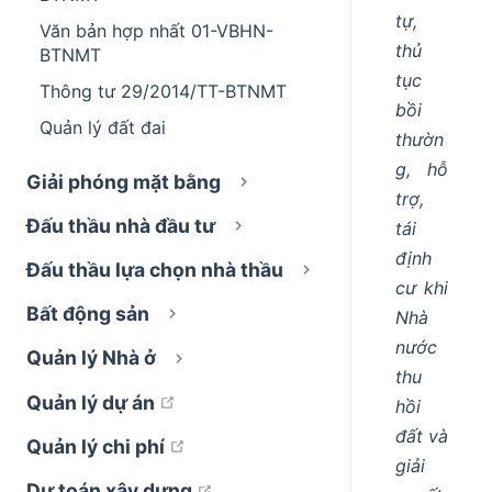
tự,
Văn bản hợp nhất 01-VBHN-
thủ
BTNMT
tục
Thông tư 29/2014/TT-BTNMT
bồi
Quản lý đất đai
thườn
g, hỗ
Giải phóng mặt bằng
trợ,
Đấu thầu nhà đầu tư
tái
định
Đấu thầu lựa chọn nhà thầu
cư khi
Bất động sản
Nhà
nước
Quản lý Nhà ở
thu
open in new window
Quản lý dự án
hồi
đất và
open in new window
Quản lý chi phí
giải
open in new window
Dự toán xây dựng