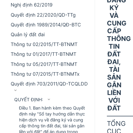
Nghị định 62/2019
KÝ
VÀ
Quyết định 22/2020/QD-TTg
CUNG
Quyết định 1989/2014/QĐ-BTC
CẤP
Quản lý đất đai
THÔNG
Thông tư 02/2015/TT-BTNMT
TIN
ĐẤT
Thông tư 01/2017/TT-BTNMT
ĐAI,
Thông tư 05/2017/TT-BTNMT
TÀI
Thông tư 07/2015/TT-BTNMTx
SẢN
Quyết định 703/2011/QD-TCQLDD
GẮN
LIỀN
VỚI
QUYẾT ĐỊNH:
ĐẤT
Điều 1. Ban hành kèm theo Quyết
định này "Sổ tay hướng dẫn thực
––––––––
hiện dịch vụ về đăng ký và cung
TỔNG
cấp thông tin đất đai, tài sản gắn
CỤC
liền với đất" để áp dụng trong