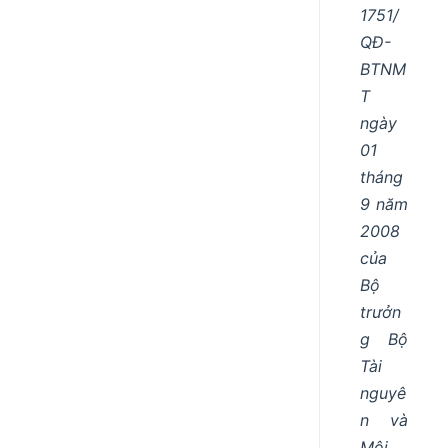
1751/
QĐ-
BTNM
T
ngày
01
tháng
9 năm
2008
của
Bộ
trưởn
g Bộ
Tài
nguyê
n và
Môi