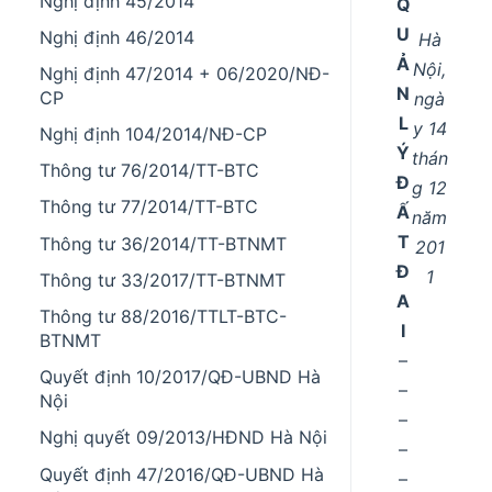
Nghị định 45/2014
Q
U
Nghị định 46/2014
Hà
Ả
Nội,
Nghị định 47/2014 + 06/2020/NĐ-
N
CP
ngà
L
y 14
Nghị định 104/2014/NĐ-CP
Ý
thán
Thông tư 76/2014/TT-BTC
Đ
g 12
Thông tư 77/2014/TT-BTC
Ấ
năm
T
Thông tư 36/2014/TT-BTNMT
201
Đ
1
Thông tư 33/2017/TT-BTNMT
A
Thông tư 88/2016/TTLT-BTC-
I
BTNMT
–
Quyết định 10/2017/QĐ-UBND Hà
–
Nội
–
Nghị quyết 09/2013/HĐND Hà Nội
–
Quyết định 47/2016/QĐ-UBND Hà
–