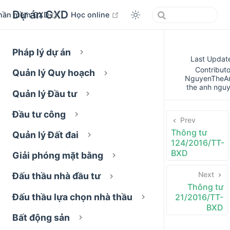
Dự án GXD
open in new window
open in new window
hần mềm GXD
Học online
Pháp lý dự án
Last Updat
Contributo
Quản lý Quy hoạch
NguyenTheA
the anh ngu
Quản lý Đầu tư
Đầu tư công
Prev
Thông tư
Quản lý Đất đai
124/2016/TT-
BXD
Giải phóng mặt bằng
Next
Đấu thầu nhà đầu tư
Thông tư
Đấu thầu lựa chọn nhà thầu
21/2016/TT-
BXD
Bất động sản