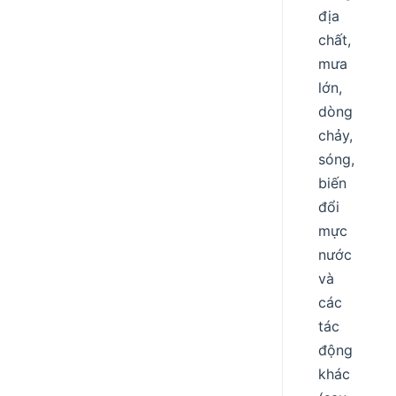
địa
chất,
mưa
lớn,
dòng
chảy,
sóng,
biến
đổi
mực
nước
và
các
tác
động
khác