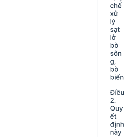
chế
xử
lý
sạt
lở
bờ
sôn
g,
bờ
biển
Điều
2.
Quy
ết
định
này