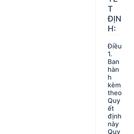
T
ĐỊN
H:
Điều
1.
Ban
hàn
h
kèm
theo
Quy
ết
định
này
Quy