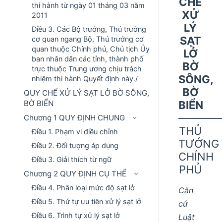
CHẾ
thi hành từ ngày 01 tháng 03 năm
XỬ
2011
LÝ
Điều 3. Các Bộ trưởng, Thủ trưởng
SẠT
cơ quan ngang Bộ, Thủ trưởng cơ
quan thuộc Chính phủ, Chủ tịch Ủy
LỞ
ban nhân dân các tỉnh, thành phố
BỜ
trực thuộc Trung ương chịu trách
SÔNG,
nhiệm thi hành Quyết định này./
BỜ
QUY CHẾ XỬ LÝ SẠT LỞ BỜ SÔNG,
BIỂN
BỜ BIỂN
––––––––
Chương 1 QUY ĐỊNH CHUNG
THỦ
Điều 1. Phạm vi điều chỉnh
TƯỚNG
Điều 2. Đối tượng áp dụng
CHÍNH
Điều 3. Giải thích từ ngữ
PHỦ
Chương 2 QUY ĐỊNH CỤ THỂ
Điều 4. Phân loại mức độ sạt lở
Căn
Điều 5. Thứ tự ưu tiên xử lý sạt lở
cứ
Điều 6. Trình tự xử lý sạt lở
Luật