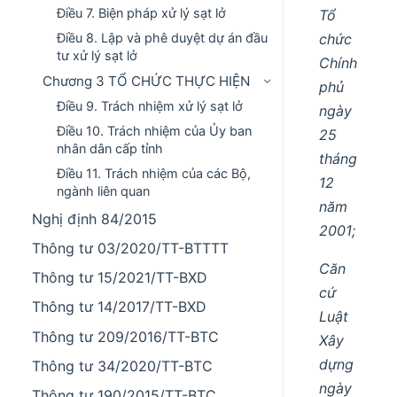
Điều 7. Biện pháp xử lý sạt lở
Tổ
chức
Điều 8. Lập và phê duyệt dự án đầu
tư xử lý sạt lở
Chính
Chương 3 TỔ CHỨC THỰC HIỆN
phủ
Điều 9. Trách nhiệm xử lý sạt lở
ngày
Điều 10. Trách nhiệm của Ủy ban
25
nhân dân cấp tỉnh
tháng
Điều 11. Trách nhiệm của các Bộ,
12
ngành liên quan
năm
Nghị định 84/2015
2001;
Thông tư 03/2020/TT-BTTTT
Căn
Thông tư 15/2021/TT-BXD
cứ
Thông tư 14/2017/TT-BXD
Luật
Thông tư 209/2016/TT-BTC
Xây
dựng
Thông tư 34/2020/TT-BTC
ngày
Thông tư 190/2015/TT-BTC