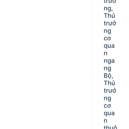
trưở
ng,
Thủ
trưở
ng
cơ
qua
n
nga
ng
Bộ,
Thủ
trưở
ng
cơ
qua
n
thuộ