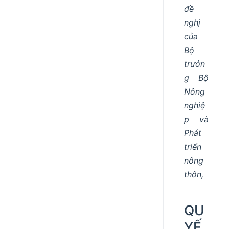
đề
nghị
của
Bộ
trưởn
g Bộ
Nông
nghiệ
p và
Phát
triển
nông
thôn,
QU
YẾ