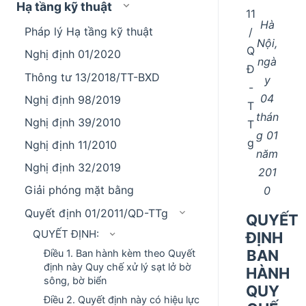
Hạ tầng kỹ thuật
11
Hà
Pháp lý Hạ tầng kỹ thuật
/
Nội,
Q
Nghị định 01/2020
ngà
Đ
Thông tư 13/2018/TT-BXD
y
-
04
Nghị định 98/2019
T
thán
Nghị định 39/2010
T
g 01
g
Nghị định 11/2010
năm
Nghị định 32/2019
201
Giải phóng mặt bằng
0
Quyết định 01/2011/QD-TTg
QUYẾT
QUYẾT ĐỊNH:
ĐỊNH
BAN
Điều 1. Ban hành kèm theo Quyết
định này Quy chế xử lý sạt lở bờ
HÀNH
sông, bờ biển
QUY
Điều 2. Quyết định này có hiệu lực