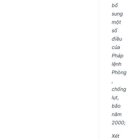
bổ
sung
một
số
điều
của
Pháp
lệnh
Phòng
,
chống
lụt,
bão
năm
2000;
Xét