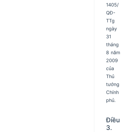
1405/
QĐ-
TTg
ngày
31
tháng
8 năm
2009
của
Thủ
tướng
Chính
phủ.
Điều
3.