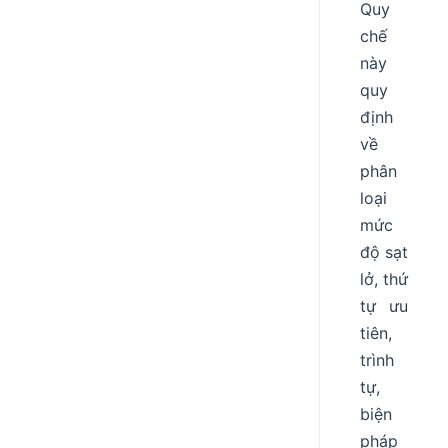
Quy
chế
này
quy
định
về
phân
loại
mức
độ sạt
lở, thứ
tự ưu
tiên,
trình
tự,
biện
pháp