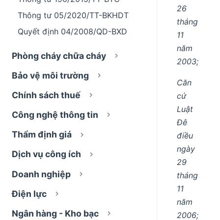
26
Thông tư 05/2020/TT-BKHDT
tháng
Quyết định 04/2008/QD-BXD
11
năm
Phòng cháy chữa cháy
2003;
Bảo vệ môi trường
Căn
Chính sách thuế
cứ
Luật
Công nghệ thông tin
Đê
Thẩm định giá
điều
ngày
Dịch vụ công ích
29
Doanh nghiệp
tháng
11
Điện lực
năm
Ngân hàng - Kho bạc
2006;