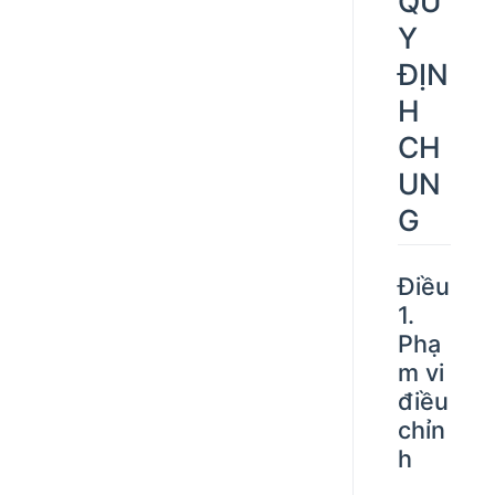
QU
Y
ĐỊN
H
CH
UN
G
Điều
1.
Phạ
m vi
điều
chỉn
h