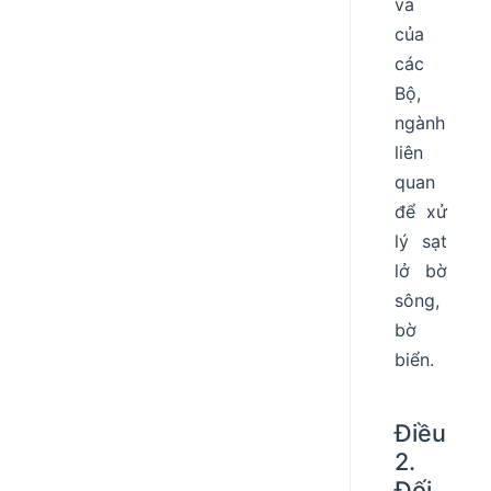
và
của
các
Bộ,
ngành
liên
quan
để xử
lý sạt
lở bờ
sông,
bờ
biển.
Điều
2.
Đối