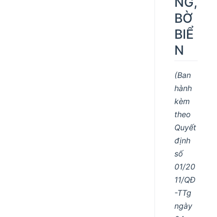
NG,
BỜ
BIỂ
N
(Ban
hành
kèm
theo
Quyết
định
số
01/20
11/QĐ
-TTg
ngày