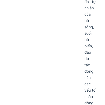
đá tự
nhiên
của
bờ
sông,
suối,
bờ
biển,
đảo
do
tác
động
của
các
yếu tố
chấn
động