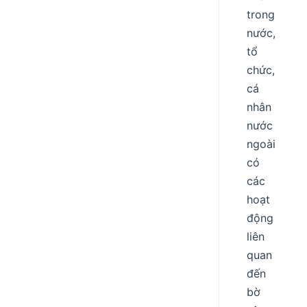
trong
nước,
tổ
chức,
cá
nhân
nước
ngoài
có
các
hoạt
động
liên
quan
đến
bờ