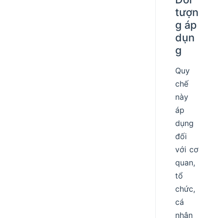
tượn
g áp
dụn
g
Quy
chế
này
áp
dụng
đối
với cơ
quan,
tổ
chức,
cá
nhân