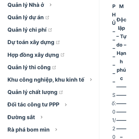
Quản lý Nhà ở
P
M
H
open in new window
Quản lý dự án
Độc
Ủ
lập
open in new window
Quản lý chi phí
–
– Tự
–
open in new window
Dự toán xây dựng
do –
–
Hạn
open in new window
Hợp đồng xây dựng
–
h
–
open in new window
Quản lý thi công
phú
–
c
Khu công nghiệp, khu kinh tế
–
––––
open in new window
Quản lý chất lượng
S
––––
ố:
––––
Đối tác công tư PPP
0
––––
Đường sắt
1/
––––
2
––––
Rà phá bom mìn
0
–