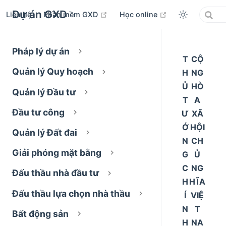
Dự án GXD
open in new window
open in new wi
Liên hệ
Phần mềm GXD
Học online
Pháp lý dự án
T
CỘ
Quản lý Quy hoạch
H
NG
Ủ
HÒ
Quản lý Đầu tư
T
A
Đầu tư công
Ư
XÃ
Ớ
HỘI
Quản lý Đất đai
N
CH
Giải phóng mặt bằng
G
Ủ
C
NG
Đấu thầu nhà đầu tư
H
HĨA
Đấu thầu lựa chọn nhà thầu
Í
VIỆ
N
T
Bất động sản
H
NA