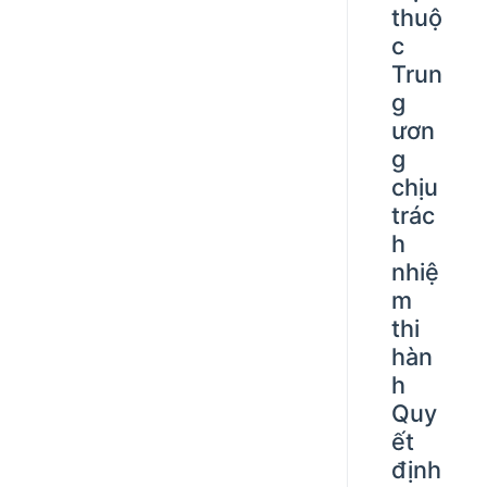
thuộ
c
Trun
g
ươn
g
chịu
trác
h
nhiệ
m
thi
hàn
h
Quy
ết
định