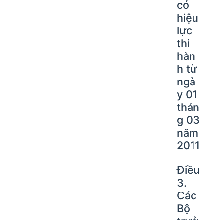
có
hiệu
lực
thi
hàn
h từ
ngà
y 01
thán
g 03
năm
2011
Điều
3.
Các
Bộ