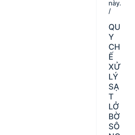
này.
/
QU
Y
CH
Ế
XỬ
LÝ
SẠ
T
LỞ
BỜ
SÔ