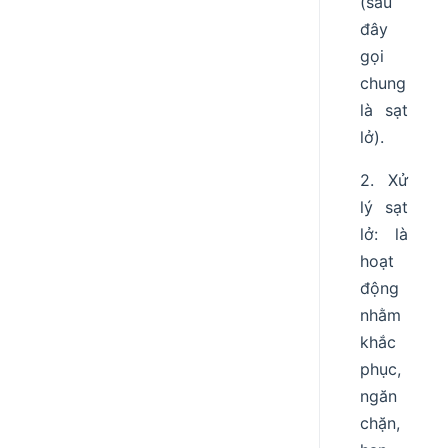
(sau
đây
gọi
chung
là sạt
lở).
2. Xử
lý sạt
lở: là
hoạt
động
nhằm
khắc
phục,
ngăn
chặn,