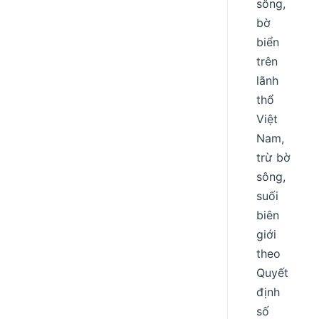
sông,
bờ
biển
trên
lãnh
thổ
Việt
Nam,
trừ bờ
sông,
suối
biên
giới
theo
Quyết
định
số