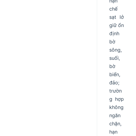
hạn
chế
sạt lở
giữ ổn
định
bờ
sông,
suối,
bờ
biển,
đảo;
trườn
g hợp
không
ngăn
chặn,
hạn