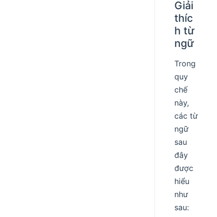
Giải
thíc
h từ
ngữ
Trong
quy
chế
này,
các từ
ngữ
sau
đây
được
hiểu
như
sau: