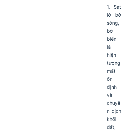
1. Sạt
lở bờ
sông,
bờ
biển:
là
hiện
tượng
mất
ổn
định
và
chuyể
n dịch
khối
đất,