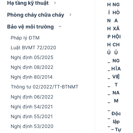
Hạ tầng kỹ thuật
H
NG
Í
HÒ
Phòng cháy chữa cháy
N
A
Bảo vệ môi trường
H
XÃ
P
HỘI
Pháp lý ĐTM
H
CH
Luật BVMT 72/2020
Ủ
Ủ
Nghị định 05/2025
_
NG
Nghị định 08/2022
_
HĨA
_
VIỆ
Nghị định 80/2014
_
T
Thông tư 02/2022/TT-BTNMT
_
NA
Nghị định 06/2022
_
M
Nghị định 54/2021
_
Độc
Nghị định 55/2021
_
lập
_
Nghị định 53/2020
– Tự