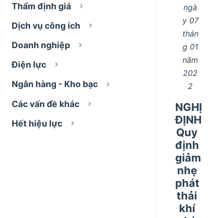
Thẩm định giá
ngà
y 07
Dịch vụ công ích
thán
Doanh nghiệp
g 01
năm
Điện lực
202
Ngân hàng - Kho bạc
2
Các vấn đề khác
NGHỊ
ĐỊNH
Hết hiệu lực
Quy
định
giảm
nhẹ
phát
thải
khí