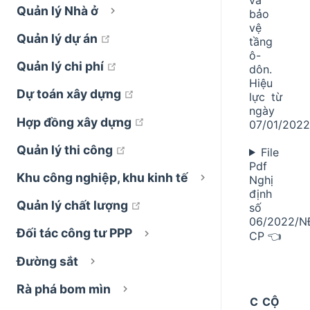
Quản lý Nhà ở
bảo
vệ
open in new window
Quản lý dự án
tầng
ô-
open in new window
Quản lý chi phí
dôn.
Hiệu
open in new window
Dự toán xây dựng
lực từ
ngày
open in new window
Hợp đồng xây dựng
07/01/2022
open in new window
Quản lý thi công
File
Pdf
Khu công nghiệp, khu kinh tế
Nghị
định
open in new window
Quản lý chất lượng
số
06/2022/N
Đối tác công tư PPP
CP 👈
Đường sắt
Rà phá bom mìn
C
CỘ