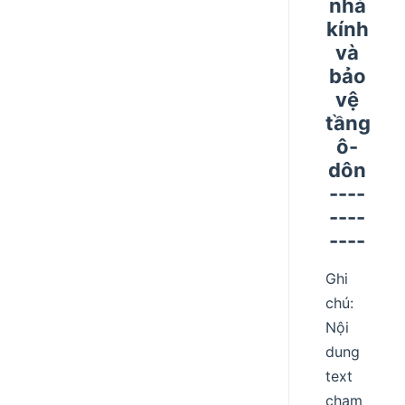
nhà
kính
và
bảo
vệ
tầng
ô-
dôn
----
----
----
Ghi
chú:
Nội
dung
text
chạm