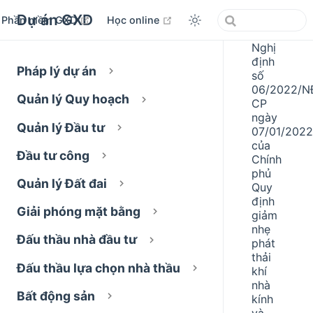
Dự án GXD
open in new window
open in new window
Phần mềm GXD
Học online
Nghị
định
Pháp lý dự án
số
06/2022/N
Quản lý Quy hoạch
CP
ngày
Quản lý Đầu tư
07/01/2022
của
Đầu tư công
Chính
phủ
Quản lý Đất đai
Quy
định
Giải phóng mặt bằng
giảm
nhẹ
Đấu thầu nhà đầu tư
phát
thải
Đấu thầu lựa chọn nhà thầu
khí
nhà
Bất động sản
kính
và