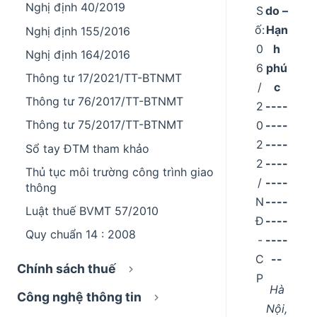
Nghị định 40/2019
S
do –
ố:
Hạn
Nghị định 155/2016
0
h
Nghị định 164/2016
6
phú
Thông tư 17/2021/TT-BTNMT
/
c
Thông tư 76/2017/TT-BTNMT
2
----
Thông tư 75/2017/TT-BTNMT
0
----
2
----
Sổ tay ĐTM tham khảo
2
----
Thủ tục môi trường công trình giao
/
----
thông
N
----
Luật thuế BVMT 57/2010
Đ
----
Quy chuẩn 14 : 2008
-
----
C
--
Chính sách thuế
P
Hà
Công nghệ thông tin
Nội,