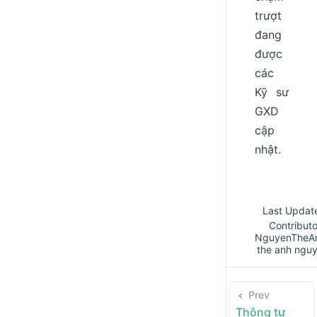
trượt
đang
được
các
Kỹ sư
GXD
cập
nhật.
Last Updat
Contributo
NguyenTheA
the anh ngu
Prev
Thông tư