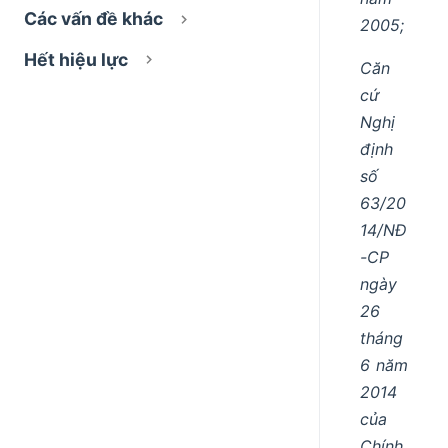
Các vấn đề khác
2005;
Hết hiệu lực
Căn
cứ
Nghị
định
số
63/20
14/NĐ
-CP
ngày
26
tháng
6 năm
2014
của
Chính