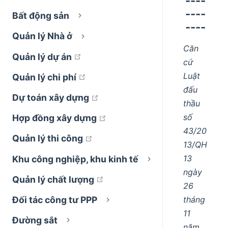
----
----
Bất động sản
----
Quản lý Nhà ở
Căn
open in new window
Quản lý dự án
cứ
Luật
open in new window
Quản lý chi phí
đấu
open in new window
Dự toán xây dựng
thầu
số
open in new window
Hợp đồng xây dựng
43/20
open in new window
Quản lý thi công
13/QH
13
Khu công nghiệp, khu kinh tế
ngày
open in new window
Quản lý chất lượng
26
tháng
Đối tác công tư PPP
11
Đường sắt
năm