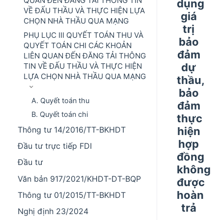
QUAN ĐẾN ĐĂNG TẢI THÔNG TIN
dụng
VỀ ĐẤU THẦU VÀ THỰC HIỆN LỰA
giá
CHỌN NHÀ THẦU QUA MẠNG
trị
PHỤ LỤC III QUYẾT TOÁN THU VÀ
bảo
QUYẾT TOÁN CHI CÁC KHOẢN
đảm
LIÊN QUAN ĐẾN ĐĂNG TẢI THÔNG
dự
TIN VỀ ĐẤU THẦU VÀ THỰC HIỆN
LỰA CHỌN NHÀ THẦU QUA MẠNG
thầu,
bảo
A. Quyết toán thu
đảm
B. Quyết toán chi
thực
hiện
Thông tư 14/2016/TT-BKHDT
hợp
Đầu tư trực tiếp FDI
đồng
Đầu tư
không
Văn bản 917/2021/KHDT-DT-BQP
được
hoàn
Thông tư 01/2015/TT-BKHDT
trả
Nghị định 23/2024