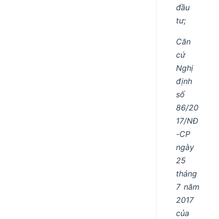
đầu
tư;
Căn
cứ
Nghị
định
số
86/20
17/NĐ
-CP
ngày
25
tháng
7 năm
2017
của