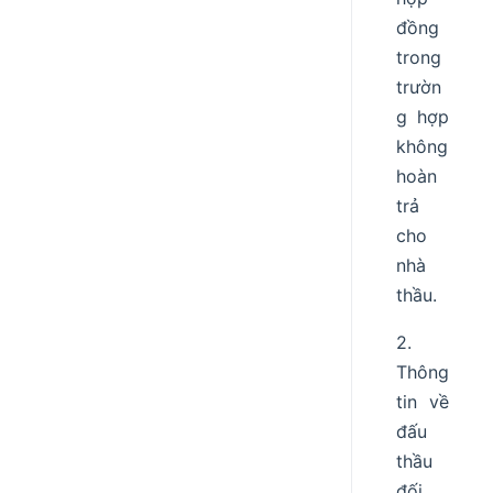
đồng
trong
trườn
g hợp
không
hoàn
trả
cho
nhà
thầu.
2.
Thông
tin về
đấu
thầu
đối