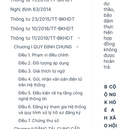
dự
thầu,
Nghị định 63/2014
bảo
Thông tư 23/2015/TT-BKHDT
đảm
thực
Thông tư 10/2016/TT-BKHDT
hiện
hợp
Thông tư 11/2019/TT-BKHDT
đồng
Chương I QUY ĐỊNH CHUNG
không
được
Điều 1. Phạm vi điều chỉnh
hoàn
Điều 2. Đối tượng áp dụng
trả.
Điều 3. Giải thích từ ngữ
Điều 4. Gửi, nhận văn bản điện tử
trên Hệ thống
B
CỘ
Điều 5. Điều kiện về hạ tầng công
Ộ
NG
nghệ thông tin
K
HÒ
Điều 6. Đăng ký tham gia Hệ thống
Ế
A
và quy trình xử lý hồ sơ đăng ký
H
XÃ
Điều 7. Chứng thư số
O
HỘI
Chương II ĐĂNG TẢI, CUNG CẤP