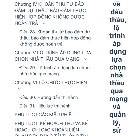
về
Chương IV KHOẢN THU TỪ BẢO
ĐẢM DỰ THẦU, BẢO ĐẢM THỰC
đấu
HIỆN HỢP ĐỒNG KHÔNG ĐƯỢC
thầu,
HOÀN TRẢ
lộ
Điều 28. Khoản thu từ bảo đảm dự
trình
thầu, bảo đảm thực hiện hợp đồng
áp
không được hoàn trả
dụng
Chương V LỘ TRÌNH ÁP DỤNG LỰA
lựa
CHỌN NHÀ THẦU QUA MẠNG
chọn
Điều 29. Lộ trình áp dụng lựa chọn
nhà
nhà thầu qua mạng
thầu
Chương VI TỔ CHỨC THỰC HIỆN
qua
mạng
Điều 30. Hướng dẫn thi hành
và
Điều 31. Hiệu lực thi hành
quản
PHỤ LỤC I CÁC MẪU PHIẾU
lý,
PHỤ LỤC II KẾ HOẠCH THU VÀ KẾ
sử
HOẠCH CHI CÁC KHOẢN LIÊN