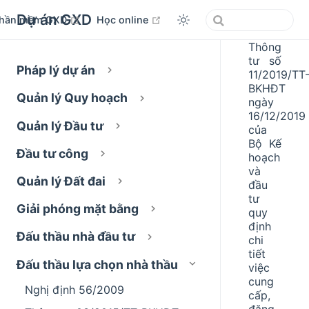
Dự án GXD
open in new window
open in new window
hần mềm GXD
Học online
Thông
tư số
Pháp lý dự án
11/2019/TT
BKHĐT
Quản lý Quy hoạch
ngày
16/12/2019
Quản lý Đầu tư
của
Bộ Kế
Đầu tư công
hoạch
và
Quản lý Đất đai
đầu
tư
Giải phóng mặt bằng
quy
định
Đấu thầu nhà đầu tư
chi
tiết
Đấu thầu lựa chọn nhà thầu
việc
cung
Nghị định 56/2009
cấp,
đăng