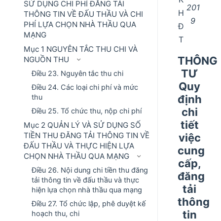
SỬ DỤNG CHI PHÍ ĐĂNG TẢI
201
H
THÔNG TIN VỀ ĐẤU THẦU VÀ CHI
9
PHÍ LỰA CHỌN NHÀ THẦU QUA
Đ
MẠNG
T
Mục 1 NGUYÊN TẮC THU CHI VÀ
THÔNG
NGUỒN THU
TƯ
Điều 23. Nguyên tắc thu chi
Quy
Điều 24. Các loại chi phí và mức
định
thu
chi
Điều 25. Tổ chức thu, nộp chi phí
tiết
Mục 2 QUẢN LÝ VÀ SỬ DỤNG SỐ
TIỀN THU ĐĂNG TẢI THÔNG TIN VỀ
việc
ĐẤU THẦU VÀ THỰC HIỆN LỰA
cung
CHỌN NHÀ THẦU QUA MẠNG
cấp,
Điều 26. Nội dung chi tiền thu đăng
đăng
tải thông tin về đấu thầu và thực
tải
hiện lựa chọn nhà thầu qua mạng
thông
Điều 27. Tổ chức lập, phê duyệt kế
tin
hoạch thu, chi