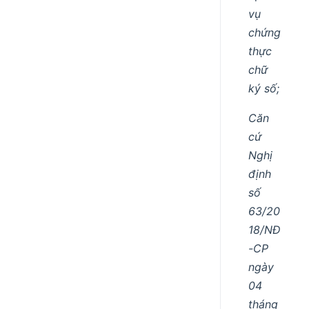
vụ
chứng
thực
chữ
ký số;
Căn
cứ
Nghị
định
số
63/20
18/NĐ
-CP
ngày
04
tháng