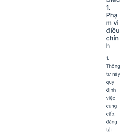
1.
Phạ
m vi
điều
chỉn
h
1.
Thông
tư này
quy
định
việc
cung
cấp,
đăng
tải