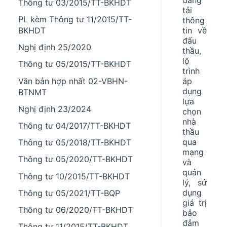
Thông tư 03/2015/TT-BKHDT
tải
PL kèm Thông tư 11/2015/TT-
thông
tin về
BKHDT
đấu
Nghị định 25/2020
thầu,
lộ
Thông tư 05/2015/TT-BKHDT
trình
áp
Văn bản hợp nhất 02-VBHN-
dụng
BTNMT
lựa
Nghị định 23/2024
chọn
nhà
Thông tư 04/2017/TT-BKHDT
thầu
qua
Thông tư 05/2018/TT-BKHDT
mạng
Thông tư 05/2020/TT-BKHDT
và
quản
Thông tư 10/2015/TT-BKHDT
lý, sử
dụng
Thông tư 05/2021/TT-BQP
giá trị
Thông tư 06/2020/TT-BKHDT
bảo
đảm
Thông tư 11/2015/TT-BKHDT