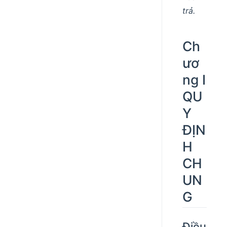
trả.
Ch
ươ
ng I
QU
Y
ĐỊN
H
CH
UN
G
Điều