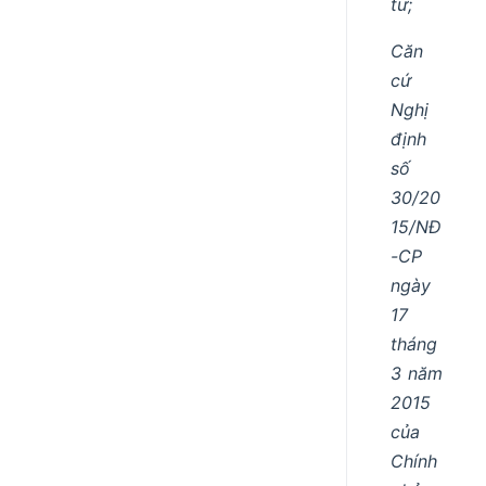
tư;
Căn
cứ
Nghị
định
số
30/20
15/NĐ
-CP
ngày
17
tháng
3 năm
2015
của
Chính