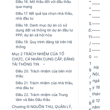
Điều 16. Mở thầu đối với đấu thầu
----
_
qua mạng
----
_
Điều 17. Kết quả lựa chọn nhà thầu,
----
nhà đầu tư
S
----
Điều 18. Danh mục dự án có sử
ố:
----
dụng đất và thông tin dự án đầu tư
PPP, dự án xã hội hóa
11
----
Điều 19. Quy trình đăng tải trên Hệ
/
----
thống
2
----
Mục 2 TRÁCH NHIỆM CỦA TỔ
0
--
CHỨC, CÁ NHÂN CUNG CẤP, ĐĂNG
1
TẢI THÔNG TIN
Hà
9
Điều 20. Trách nhiệm của bên mời
Nội,
thầu
/
ngà
T
Điều 21. Trách nhiệm của nhà thầu,
y 16
nhà đầu tư
T
thán
Điều 22. Trách nhiệm của Trung
-
tâm và Báo Đấu thầu
g 12
B
Chương III NGUỒN THU, QUẢN LÝ,
năm
K