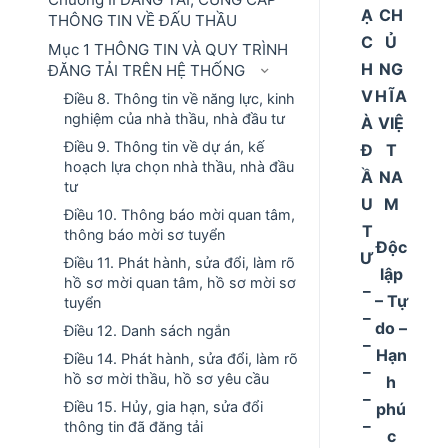
Ạ
CH
THÔNG TIN VỀ ĐẤU THẦU
C
Ủ
Mục 1 THÔNG TIN VÀ QUY TRÌNH
H
NG
ĐĂNG TẢI TRÊN HỆ THỐNG
V
HĨA
Điều 8. Thông tin về năng lực, kinh
nghiệm của nhà thầu, nhà đầu tư
À
VIỆ
Điều 9. Thông tin về dự án, kế
Đ
T
hoạch lựa chọn nhà thầu, nhà đầu
Ầ
NA
tư
U
M
Điều 10. Thông báo mời quan tâm,
T
thông báo mời sơ tuyển
Độc
Ư
Điều 11. Phát hành, sửa đổi, làm rõ
lập
hồ sơ mời quan tâm, hồ sơ mời sơ
_
– Tự
tuyển
_
do –
Điều 12. Danh sách ngắn
_
Hạn
Điều 14. Phát hành, sửa đổi, làm rõ
_
hồ sơ mời thầu, hồ sơ yêu cầu
h
_
Điều 15. Hủy, gia hạn, sửa đổi
phú
_
thông tin đã đăng tải
c
_