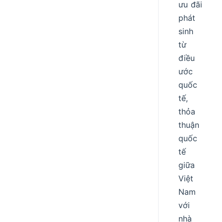
ưu đãi
phát
sinh
từ
điều
ước
quốc
tế,
thỏa
thuận
quốc
tế
giữa
Việt
Nam
với
nhà