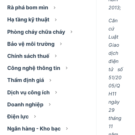
Rà phá bom mìn
2013;
Hạ tầng kỹ thuật
Căn
cứ
Phòng cháy chữa cháy
Luật
Bảo vệ môi trường
Giao
dịch
Chính sách thuế
điện
Công nghệ thông tin
tử số
51/20
Thẩm định giá
05/Q
Dịch vụ công ích
H11
ngày
Doanh nghiệp
29
Điện lực
tháng
11
Ngân hàng - Kho bạc
năm