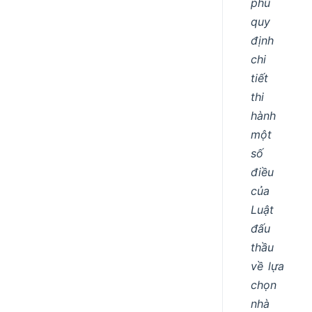
phủ
quy
định
chi
tiết
thi
hành
một
số
điều
của
Luật
đấu
thầu
về lựa
chọn
nhà