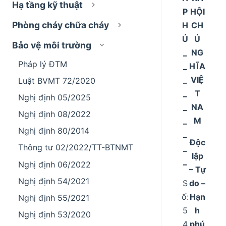
Hạ tầng kỹ thuật
P
HỘI
Phòng cháy chữa cháy
H
CH
Ủ
Ủ
Bảo vệ môi trường
_
NG
Pháp lý ĐTM
_
HĨA
_
VIỆ
Luật BVMT 72/2020
_
T
Nghị định 05/2025
_
NA
Nghị định 08/2022
_
M
Nghị định 80/2014
_
Độc
Thông tư 02/2022/TT-BTNMT
_
lập
_
Nghị định 06/2022
– Tự
Nghị định 54/2021
S
do –
ố:
Hạn
Nghị định 55/2021
5
h
Nghị định 53/2020
4
phú