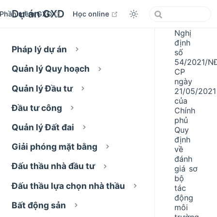
Dự án GXD
open in new window
open in new window
Phần mềm GXD
Học online
Nghị
định
Pháp lý dự án
số
54/2021/N
Quản lý Quy hoạch
CP
ngày
Quản lý Đầu tư
21/05/2021
của
Đầu tư công
Chính
phủ
Quản lý Đất đai
Quy
định
Giải phóng mặt bằng
về
đánh
Đấu thầu nhà đầu tư
giá sơ
bộ
Đấu thầu lựa chọn nhà thầu
tác
động
Bất động sản
môi
trường.