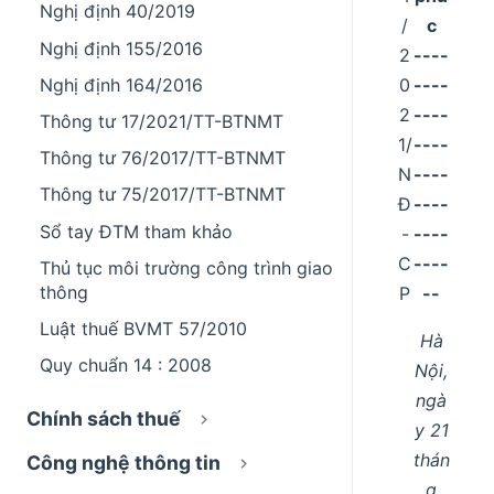
Nghị định 40/2019
/
c
Nghị định 155/2016
2
----
0
----
Nghị định 164/2016
2
----
Thông tư 17/2021/TT-BTNMT
1/
----
Thông tư 76/2017/TT-BTNMT
N
----
Thông tư 75/2017/TT-BTNMT
Đ
----
Sổ tay ĐTM tham khảo
-
----
C
----
Thủ tục môi trường công trình giao
thông
P
--
Luật thuế BVMT 57/2010
Hà
Quy chuẩn 14 : 2008
Nội,
ngà
Chính sách thuế
y 21
thán
Công nghệ thông tin
g