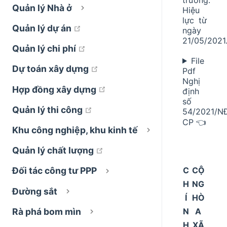
Quản lý Nhà ở
Hiệu
lực từ
open in new window
Quản lý dự án
ngày
21/05/2021
open in new window
Quản lý chi phí
File
open in new window
Dự toán xây dựng
Pdf
Nghị
open in new window
Hợp đồng xây dựng
định
số
open in new window
Quản lý thi công
54/2021/N
CP 👈
Khu công nghiệp, khu kinh tế
open in new window
Quản lý chất lượng
C
CỘ
Đối tác công tư PPP
H
NG
Đường sắt
Í
HÒ
N
A
Rà phá bom mìn
H
XÃ