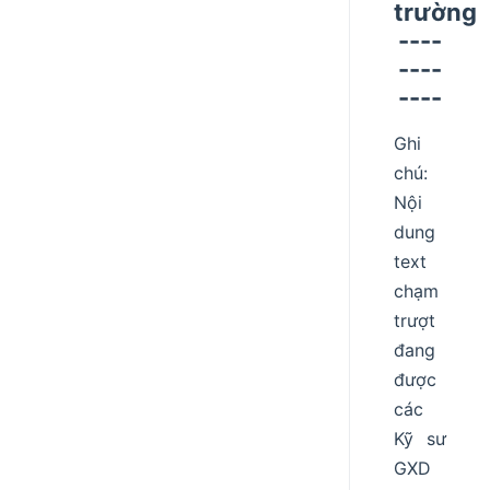
trường
----
----
----
Ghi
chú:
Nội
dung
text
chạm
trượt
đang
được
các
Kỹ sư
GXD