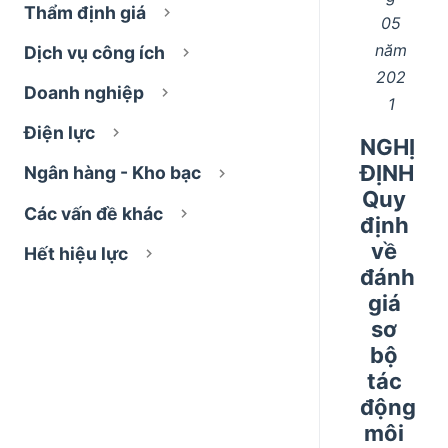
Thẩm định giá
05
năm
Dịch vụ công ích
202
Doanh nghiệp
1
Điện lực
NGHỊ
ĐỊNH
Ngân hàng - Kho bạc
Quy
Các vấn đề khác
định
về
Hết hiệu lực
đánh
giá
sơ
bộ
tác
động
môi