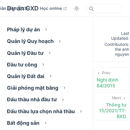
Dự án GXD
open in new window
open in new window
hần mềm GXD
Học online
Pháp lý dự án
Last
Updated:
Quản lý Quy hoạch
Contributors:
the anh
Quản lý Đầu tư
nguyen
Đầu tư công
Prev
Quản lý Đất đai
Nghị định
84/2015
Giải phóng mặt bằng
Next
Đấu thầu nhà đầu tư
Thông tư
15/2021/TT-
Đấu thầu lựa chọn nhà thầu
BXD
Bất động sản