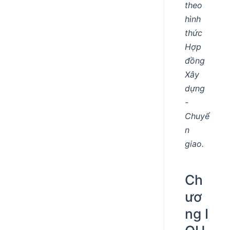
theo
hình
thức
Hợp
đồng
Xây
dựng
-
Chuyể
n
giao.
Ch
ươ
ng I