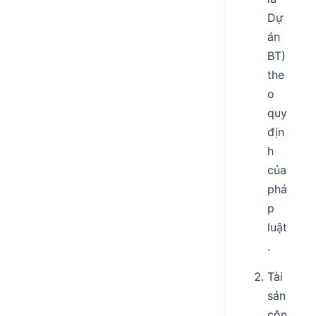
Dự
án
BT)
the
o
quy
địn
h
của
phá
p
luật
.
Tài
sản
côn