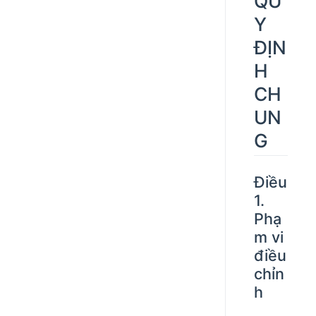
QU
Y
ĐỊN
H
CH
UN
G
Điều
1.
Phạ
m vi
điều
chỉn
h