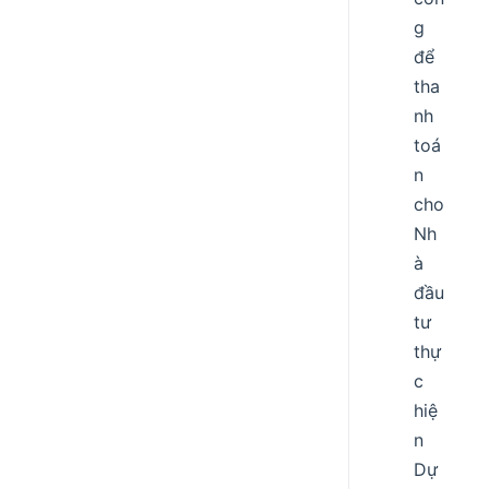
g
để
tha
nh
toá
n
cho
Nh
à
đầu
tư
thự
c
hiệ
n
Dự