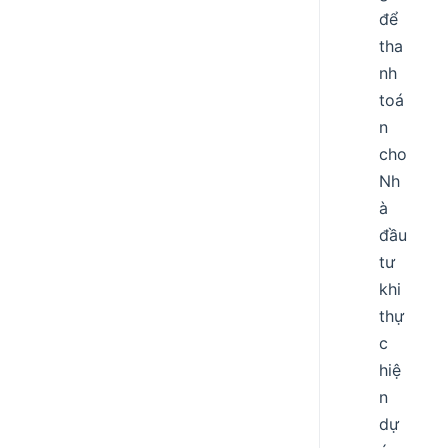
để
tha
nh
toá
n
cho
Nh
à
đầu
tư
khi
thự
c
hiệ
n
dự