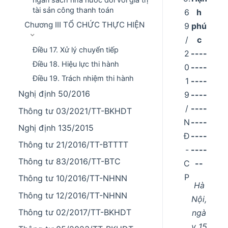
tài sản công thanh toán
6
h
Chương III TỔ CHỨC THỰC HIỆN
9
phú
/
c
Điều 17. Xử lý chuyển tiếp
2
----
Điều 18. Hiệu lực thi hành
0
----
Điều 19. Trách nhiệm thi hành
1
----
Nghị định 50/2016
9
----
/
----
Thông tư 03/2021/TT-BKHDT
N
----
Nghị định 135/2015
Đ
----
Thông tư 21/2016/TT-BTTTT
-
----
Thông tư 83/2016/TT-BTC
C
--
P
Thông tư 10/2016/TT-NHNN
Hà
Thông tư 12/2016/TT-NHNN
Nội,
Thông tư 02/2017/TT-BKHDT
ngà
y 15