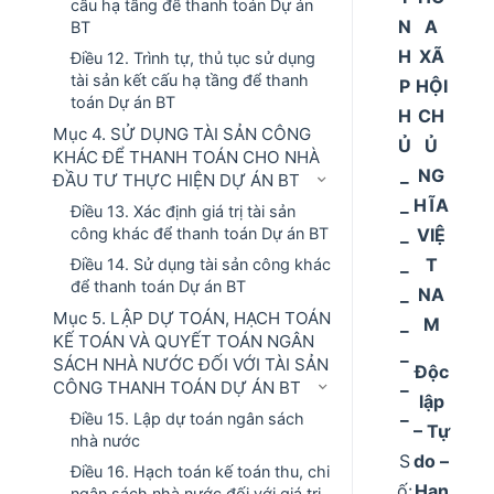
cấu hạ tầng để thanh toán Dự án
N
A
BT
H
XÃ
Điều 12. Trình tự, thủ tục sử dụng
tài sản kết cấu hạ tầng để thanh
P
HỘI
toán Dự án BT
H
CH
Mục 4. SỬ DỤNG TÀI SẢN CÔNG
Ủ
Ủ
KHÁC ĐỂ THANH TOÁN CHO NHÀ
_
NG
ĐẦU TƯ THỰC HIỆN DỰ ÁN BT
_
HĨA
Điều 13. Xác định giá trị tài sản
_
VIỆ
công khác để thanh toán Dự án BT
_
T
Điều 14. Sử dụng tài sản công khác
để thanh toán Dự án BT
_
NA
Mục 5. LẬP DỰ TOÁN, HẠCH TOÁN
_
M
KẾ TOÁN VÀ QUYẾT TOÁN NGÂN
_
SÁCH NHÀ NƯỚC ĐỐI VỚI TÀI SẢN
Độc
_
CÔNG THANH TOÁN DỰ ÁN BT
lập
_
Điều 15. Lập dự toán ngân sách
– Tự
nhà nước
S
do –
Điều 16. Hạch toán kế toán thu, chi
ố:
Hạn
ngân sách nhà nước đối với giá trị