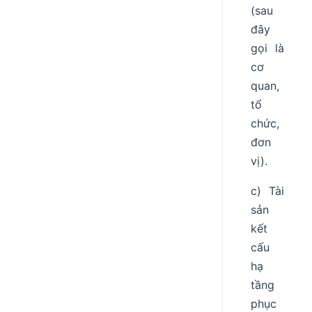
(sau
đây
gọi là
cơ
quan,
tổ
chức,
đơn
vị).
c) Tài
sản
kết
cấu
hạ
tầng
phục