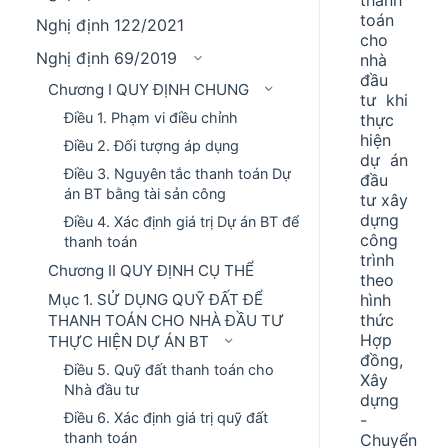
toán
Nghị định 122/2021
cho
Nghị định 69/2019
nhà
đầu
Chương I QUY ĐỊNH CHUNG
tư khi
Điều 1. Phạm vi điều chỉnh
thực
hiện
Điều 2. Đối tượng áp dụng
dự án
Điều 3. Nguyên tắc thanh toán Dự
đầu
án BT bằng tài sản công
tư xây
dựng
Điều 4. Xác định giá trị Dự án BT để
công
thanh toán
trình
Chương II QUY ĐỊNH CỤ THỂ
theo
hình
Mục 1. SỬ DỤNG QUỸ ĐẤT ĐỂ
thức
THANH TOÁN CHO NHÀ ĐẦU TƯ
Hợp
THỰC HIỆN DỰ ÁN BT
đồng,
Điều 5. Quỹ đất thanh toán cho
Xây
Nhà đầu tư
dựng
Điều 6. Xác định giá trị quỹ đất
-
thanh toán
Chuyển