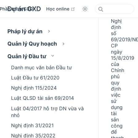
Dự án GXD
open in new window
open in new window
Phần mềm GXD
Học online
Nghị
định
Pháp lý dự án
số
69/2019/N
Quản lý Quy hoạch
CP
ngày
Quản lý Đầu tư
15/8/2019
của
Danh mục văn bản Đầu tư
Chính
phủ
Luật Đầu tư 61/2020
quy
Nghị định 115/2024
định
việc
Luật QLSD tài sản 69/2014
sử
dụng
Luật 04/2017 hỗ trợ DN vừa và
tài
nhỏ
sản
Nghị định 31/2021
công
để
Nghị định 35/2022
thanh