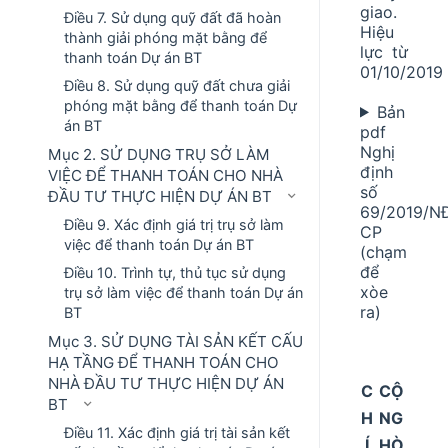
giao.
Điều 7. Sử dụng quỹ đất đã hoàn
Hiệu
thành giải phóng mặt bằng để
lực từ
thanh toán Dự án BT
01/10/2019
Điều 8. Sử dụng quỹ đất chưa giải
phóng mặt bằng để thanh toán Dự
Bản
án BT
pdf
Nghị
Mục 2. SỬ DỤNG TRỤ SỞ LÀM
định
VIỆC ĐỂ THANH TOÁN CHO NHÀ
số
ĐẦU TƯ THỰC HIỆN DỰ ÁN BT
69/2019/N
Điều 9. Xác định giá trị trụ sở làm
CP
việc để thanh toán Dự án BT
(chạm
để
Điều 10. Trình tự, thủ tục sử dụng
xòe
trụ sở làm việc để thanh toán Dự án
ra)
BT
Mục 3. SỬ DỤNG TÀI SẢN KẾT CẤU
HẠ TẦNG ĐỂ THANH TOÁN CHO
NHÀ ĐẦU TƯ THỰC HIỆN DỰ ÁN
C
CỘ
BT
H
NG
Điều 11. Xác định giá trị tài sản kết
Í
HÒ