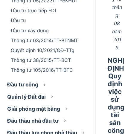
Thông tư 05/2023/TT-BKHDT
thán
Đầu tư trực tiếp FDI
g
Đầu tư
08
Đầu tư xây dựng
năm
201
Thông tư 03/2014/TT-BTNMT
9
Quyết định 10/2021/QĐ-TTg
NGHỊ
Thông tư 38/2015/TT-BCT
ĐỊNH
Thông tư 105/2016/TT-BTC
Quy
định
Đầu tư công
việc
Quản lý Đất đai
sử
dụng
Giải phóng mặt bằng
tài
Đấu thầu nhà đầu tư
sản
công
Đấu thầu lựa chọn nhà thầu