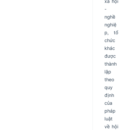
xã hội
-
nghề
nghiệ
p, tổ
chức
khác
được
thành
lập
theo
quy
định
của
pháp
luật
về hội