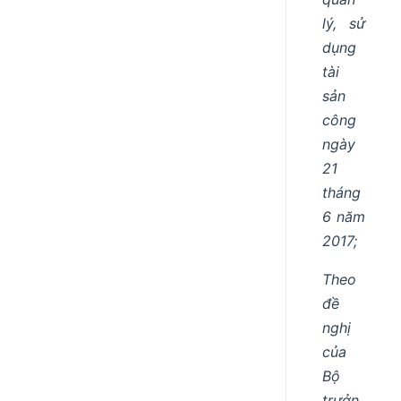
lý, sử
dụng
tài
sản
công
ngày
21
tháng
6 năm
2017;
Theo
đề
nghị
của
Bộ
trưởn