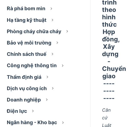
trình
Rà phá bom mìn
theo
hình
Hạ tầng kỹ thuật
thức
Hợp
Phòng cháy chữa cháy
đồng,
Bảo vệ môi trường
Xây
dựng
Chính sách thuế
-
Công nghệ thông tin
Chuyển
giao
Thẩm định giá
----
Dịch vụ công ích
----
----
Doanh nghiệp
Căn
Điện lực
cứ
Ngân hàng - Kho bạc
Luật