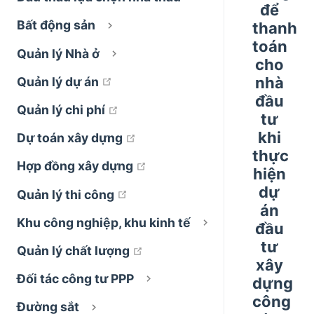
để
Bất động sản
thanh
toán
Quản lý Nhà ở
cho
nhà
open in new window
Quản lý dự án
đầu
open in new window
Quản lý chi phí
tư
khi
open in new window
Dự toán xây dựng
thực
open in new window
Hợp đồng xây dựng
hiện
dự
open in new window
Quản lý thi công
án
Khu công nghiệp, khu kinh tế
đầu
tư
open in new window
Quản lý chất lượng
xây
Đối tác công tư PPP
dựng
công
Đường sắt