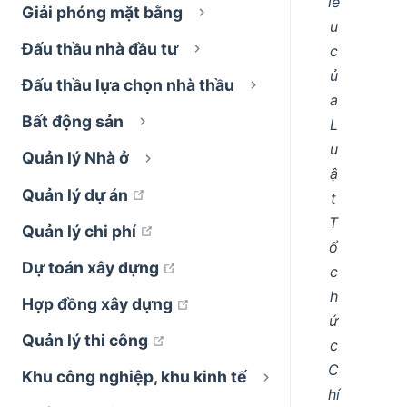
iề
Giải phóng mặt bằng
u
Đấu thầu nhà đầu tư
c
ủ
Đấu thầu lựa chọn nhà thầu
a
Bất động sản
L
u
Quản lý Nhà ở
ậ
open in new window
Quản lý dự án
t
T
open in new window
Quản lý chi phí
ổ
open in new window
Dự toán xây dựng
c
h
open in new window
Hợp đồng xây dựng
ứ
open in new window
Quản lý thi công
c
C
Khu công nghiệp, khu kinh tế
hí