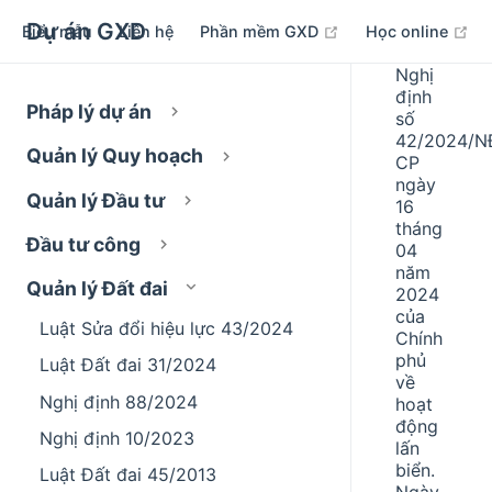
Dự án GXD
open in new windo
op
Biểu mẫu
Liên hệ
Phần mềm GXD
Học online
Nghị
định
Pháp lý dự án
số
42/2024/N
Quản lý Quy hoạch
CP
ngày
Quản lý Đầu tư
16
tháng
Đầu tư công
04
năm
Quản lý Đất đai
2024
của
Luật Sửa đổi hiệu lực 43/2024
Chính
phủ
Luật Đất đai 31/2024
về
Nghị định 88/2024
hoạt
động
Nghị định 10/2023
lấn
biển.
Luật Đất đai 45/2013
Ngày