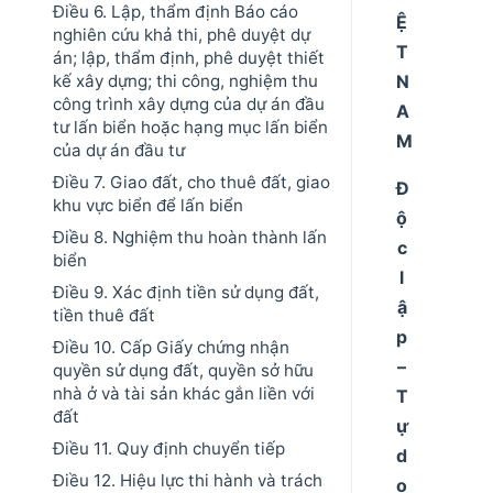
Điều 6. Lập, thẩm định Báo cáo
Ệ
nghiên cứu khả thi, phê duyệt dự
T
án; lập, thẩm định, phê duyệt thiết
kế xây dựng; thi công, nghiệm thu
N
công trình xây dựng của dự án đầu
A
tư lấn biển hoặc hạng mục lấn biển
M
của dự án đầu tư
Điều 7. Giao đất, cho thuê đất, giao
Đ
khu vực biển để lấn biển
ộ
Điều 8. Nghiệm thu hoàn thành lấn
c
biển
l
Điều 9. Xác định tiền sử dụng đất,
ậ
tiền thuê đất
p
Điều 10. Cấp Giấy chứng nhận
–
quyền sử dụng đất, quyền sở hữu
nhà ở và tài sản khác gắn liền với
T
đất
ự
Điều 11. Quy định chuyển tiếp
d
Điều 12. Hiệu lực thi hành và trách
o