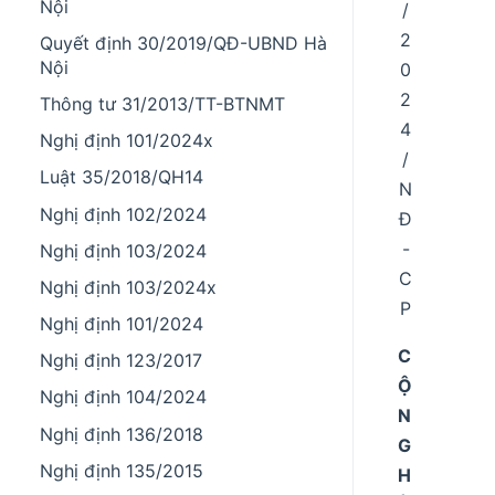
Nội
/
2
Quyết định 30/2019/QĐ-UBND Hà
Nội
0
2
Thông tư 31/2013/TT-BTNMT
4
Nghị định 101/2024x
/
Luật 35/2018/QH14
N
Nghị định 102/2024
Đ
-
Nghị định 103/2024
C
Nghị định 103/2024x
P
Nghị định 101/2024
C
Nghị định 123/2017
Ộ
Nghị định 104/2024
N
Nghị định 136/2018
G
Nghị định 135/2015
H