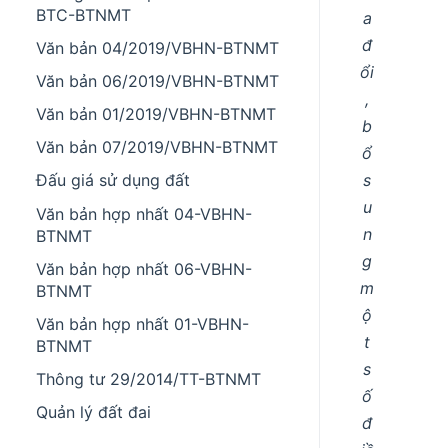
BTC-BTNMT
a
đ
Văn bản 04/2019/VBHN-BTNMT
ổi
Văn bản 06/2019/VBHN-BTNMT
,
Văn bản 01/2019/VBHN-BTNMT
b
Văn bản 07/2019/VBHN-BTNMT
ổ
s
Đấu giá sử dụng đất
u
Văn bản hợp nhất 04-VBHN-
n
BTNMT
g
Văn bản hợp nhất 06-VBHN-
m
BTNMT
ộ
Văn bản hợp nhất 01-VBHN-
t
BTNMT
s
Thông tư 29/2014/TT-BTNMT
ố
Quản lý đất đai
đ