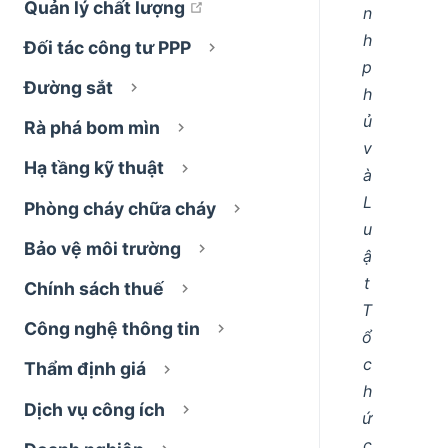
open in new window
Quản lý chất lượng
n
h
Đối tác công tư PPP
p
Đường sắt
h
ủ
Rà phá bom mìn
v
Hạ tầng kỹ thuật
à
L
Phòng cháy chữa cháy
u
Bảo vệ môi trường
ậ
t
Chính sách thuế
T
Công nghệ thông tin
ổ
c
Thẩm định giá
h
Dịch vụ công ích
ứ
c