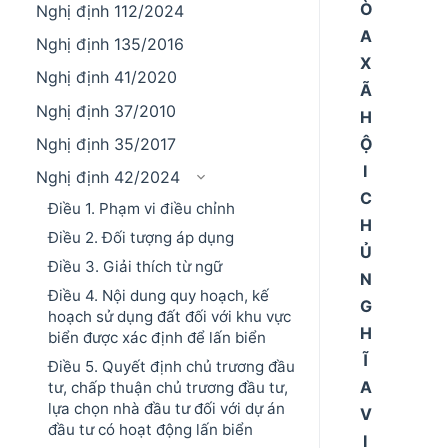
Ò
Nghị định 112/2024
A
Nghị định 135/2016
X
Nghị định 41/2020
Ã
Nghị định 37/2010
H
Ộ
Nghị định 35/2017
I
Nghị định 42/2024
C
Điều 1. Phạm vi điều chỉnh
H
Điều 2. Đối tượng áp dụng
Ủ
Điều 3. Giải thích từ ngữ
N
Điều 4. Nội dung quy hoạch, kế
G
hoạch sử dụng đất đối với khu vực
H
biển được xác định để lấn biển
Ĩ
Điều 5. Quyết định chủ trương đầu
A
tư, chấp thuận chủ trương đầu tư,
lựa chọn nhà đầu tư đối với dự án
V
đầu tư có hoạt động lấn biển
I