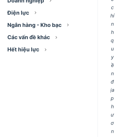
Doanh nghiệp
c
Điện lực
hí
n
Ngân hàng - Kho bạc
h
Các vấn đề khác
q
u
Hết hiệu lực
y
ề
n
đ
ịa
p
h
ư
ơ
n