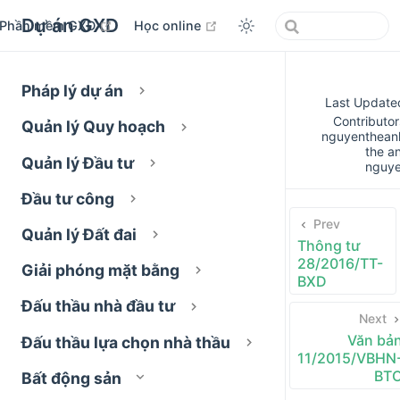
Dự án GXD
open in new window
open in new window
Phần mềm GXD
Học online
Pháp lý dự án
Last Update
Contributor
Quản lý Quy hoạch
nguyenthean
the a
Quản lý Đầu tư
nguy
Đầu tư công
Prev
Quản lý Đất đai
Thông tư
28/2016/TT-
Giải phóng mặt bằng
BXD
Đấu thầu nhà đầu tư
Next
Văn bả
Đấu thầu lựa chọn nhà thầu
11/2015/VBHN
BT
Bất động sản