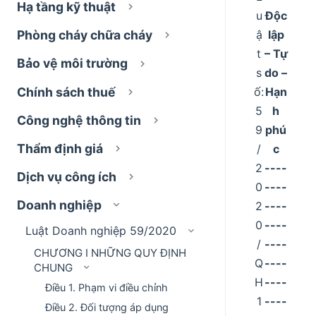
Hạ tầng kỹ thuật
u
Độc
ậ
lập
Phòng cháy chữa cháy
t
– Tự
Bảo vệ môi trường
s
do –
Chính sách thuế
ố:
Hạn
5
h
Công nghệ thông tin
9
phú
Thẩm định giá
/
c
2
----
Dịch vụ công ích
0
----
Doanh nghiệp
2
----
0
----
Luật Doanh nghiệp 59/2020
/
----
CHƯƠNG I NHỮNG QUY ĐỊNH
Q
----
CHUNG
H
----
Điều 1. Phạm vi điều chỉnh
1
----
Điều 2. Đối tượng áp dụng