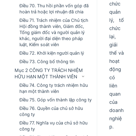
chức
Điều 70. Thu hồi phần vốn góp đã
quản
hoàn trả hoặc lợi nhuận đã chia
lý, tổ
Điều 71. Trách nhiệm của Chủ tịch
Hội đồng thành viên, Giám đốc,
chức
Tổng giám đốc và người quản lý
lại,
khác, người đại diện theo pháp
giải
luật, Kiểm soát viên
thể và
Điều 72. Khởi kiện người quản lý
hoạt
Điều 73. Công bố thông tin
động
Mục 2 CÔNG TY TRÁCH NHIỆM
HỮU HẠN MỘT THÀNH VIÊN
có
Điều 74. Công ty trách nhiệm hữu
liên
hạn một thành viên
quan
Điều 75. Góp vốn thành lập công ty
của
Điều 76. Quyền của chủ sở hữu
doanh
công ty
nghiệ
Điều 77. Nghĩa vụ của chủ sở hữu
p.
công ty