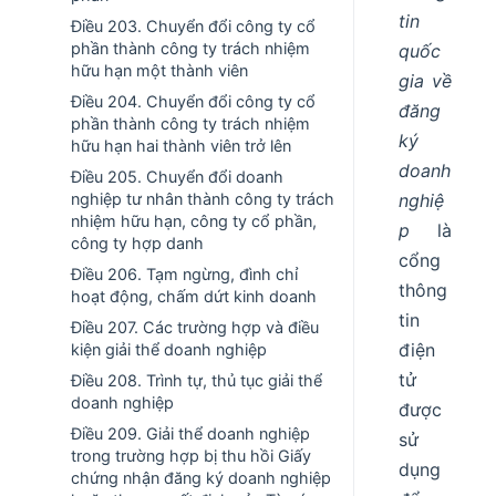
tin
Điều 203. Chuyển đổi công ty cổ
phần thành công ty trách nhiệm
quốc
hữu hạn một thành viên
gia về
Điều 204. Chuyển đổi công ty cổ
đăng
phần thành công ty trách nhiệm
ký
hữu hạn hai thành viên trở lên
doanh
Điều 205. Chuyển đổi doanh
nghiệp tư nhân thành công ty trách
nghiệ
nhiệm hữu hạn, công ty cổ phần,
p
là
công ty hợp danh
cổng
Điều 206. Tạm ngừng, đình chỉ
thông
hoạt động, chấm dứt kinh doanh
tin
Điều 207. Các trường hợp và điều
điện
kiện giải thể doanh nghiệp
tử
Điều 208. Trình tự, thủ tục giải thể
doanh nghiệp
được
Điều 209. Giải thể doanh nghiệp
sử
trong trường hợp bị thu hồi Giấy
dụng
chứng nhận đăng ký doanh nghiệp