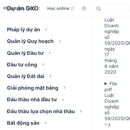
Dự án GXD
open in new window
open in new window
Phần mềm GXD
Học online
Luật
Doanh
Pháp lý dự án
nghiệp
số
Quản lý Quy hoạch
59/2020/Q
ngày
Quản lý Đầu tư
17
tháng
Đầu tư công
6 năm
2020
Quản lý Đất đai
File
Giải phóng mặt bằng
pdf
Luật
Đấu thầu nhà đầu tư
Doanh
nghiệp
Đấu thầu lựa chọn nhà thầu
số
59/2020/Q
Bất động sản
👈