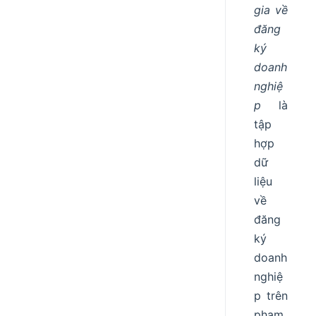
gia về
đăng
ký
doanh
nghiệ
p
là
tập
hợp
dữ
liệu
về
đăng
ký
doanh
nghiệ
p trên
phạm