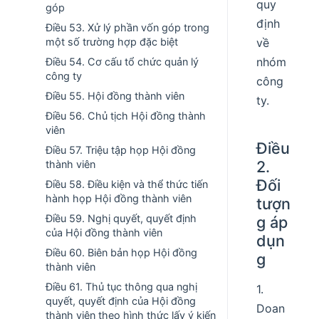
quy
góp
định
Điều 53. Xử lý phần vốn góp trong
một số trường hợp đặc biệt
về
nhóm
Điều 54. Cơ cấu tổ chức quản lý
công ty
công
Điều 55. Hội đồng thành viên
ty.
Điều 56. Chủ tịch Hội đồng thành
viên
Điều
Điều 57. Triệu tập họp Hội đồng
2.
thành viên
Đối
Điều 58. Điều kiện và thể thức tiến
hành họp Hội đồng thành viên
tượn
Điều 59. Nghị quyết, quyết định
g áp
của Hội đồng thành viên
dụn
Điều 60. Biên bản họp Hội đồng
g
thành viên
Điều 61. Thủ tục thông qua nghị
1.
quyết, quyết định của Hội đồng
Doan
thành viên theo hình thức lấy ý kiến