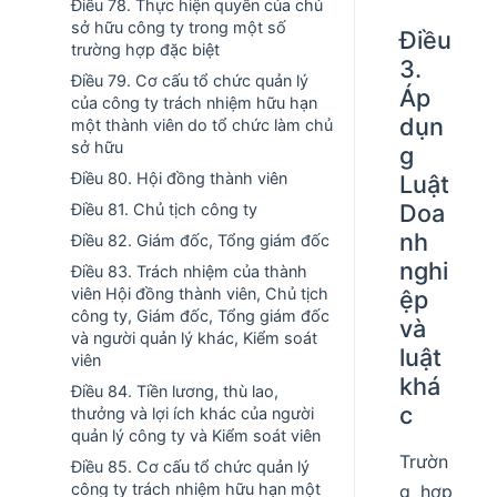
Điều 78. Thực hiện quyền của chủ
sở hữu công ty trong một số
Điều
trường hợp đặc biệt
3.
Điều 79. Cơ cấu tổ chức quản lý
Áp
của công ty trách nhiệm hữu hạn
dụn
một thành viên do tổ chức làm chủ
sở hữu
g
Điều 80. Hội đồng thành viên
Luật
Doa
Điều 81. Chủ tịch công ty
nh
Điều 82. Giám đốc, Tổng giám đốc
nghi
Điều 83. Trách nhiệm của thành
viên Hội đồng thành viên, Chủ tịch
ệp
công ty, Giám đốc, Tổng giám đốc
và
và người quản lý khác, Kiểm soát
luật
viên
khá
Điều 84. Tiền lương, thù lao,
c
thưởng và lợi ích khác của người
quản lý công ty và Kiểm soát viên
Trườn
Điều 85. Cơ cấu tổ chức quản lý
công ty trách nhiệm hữu hạn một
g hợp