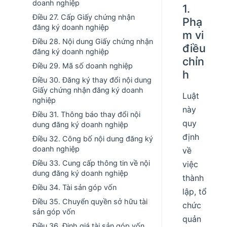
doanh nghiệp
1.
Điều 27. Cấp Giấy chứng nhận
Phạ
đăng ký doanh nghiệp
m vi
Điều 28. Nội dung Giấy chứng nhận
điều
đăng ký doanh nghiệp
chỉn
Điều 29. Mã số doanh nghiệp
h
Điều 30. Đăng ký thay đổi nội dung
Giấy chứng nhận đăng ký doanh
Luật
nghiệp
này
Điều 31. Thông báo thay đổi nội
quy
dung đăng ký doanh nghiệp
định
Điều 32. Công bố nội dung đăng ký
doanh nghiệp
về
Điều 33. Cung cấp thông tin về nội
việc
dung đăng ký doanh nghiệp
thành
Điều 34. Tài sản góp vốn
lập, tổ
Điều 35. Chuyển quyền sở hữu tài
chức
sản góp vốn
quản
Điều 36. Định giá tài sản góp vốn