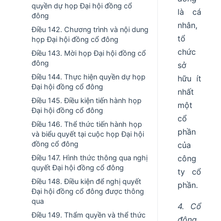
quyền dự họp Đại hội đồng cổ
là cá
đông
nhân,
Điều 142. Chương trình và nội dung
tổ
họp Đại hội đồng cổ đông
chức
Điều 143. Mời họp Đại hội đồng cổ
đông
sở
Điều 144. Thực hiện quyền dự họp
hữu ít
Đại hội đồng cổ đông
nhất
Điều 145. Điều kiện tiến hành họp
một
Đại hội đồng cổ đông
cổ
Điều 146. Thể thức tiến hành họp
phần
và biểu quyết tại cuộc họp Đại hội
đồng cổ đông
của
Điều 147. Hình thức thông qua nghị
công
quyết Đại hội đồng cổ đông
ty cổ
Điều 148. Điều kiện để nghị quyết
phần.
Đại hội đồng cổ đông được thông
qua
4. Cổ
Điều 149. Thẩm quyền và thể thức
đông