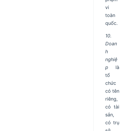
vi
toàn
quốc.
10.
Doan
h
nghiệ
p
là
tổ
chức
có tên
riêng,
có tài
sản,
có trụ
sở