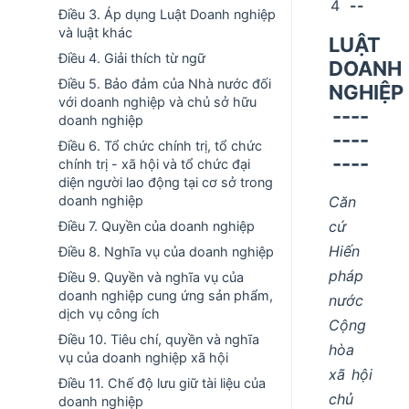
4
--
Điều 3. Áp dụng Luật Doanh nghiệp
và luật khác
LUẬT
Điều 4. Giải thích từ ngữ
DOANH
Điều 5. Bảo đảm của Nhà nước đối
NGHIỆP
với doanh nghiệp và chủ sở hữu
----
doanh nghiệp
----
Điều 6. Tổ chức chính trị, tổ chức
----
chính trị - xã hội và tổ chức đại
diện người lao động tại cơ sở trong
Căn
doanh nghiệp
cứ
Điều 7. Quyền của doanh nghiệp
Hiến
Điều 8. Nghĩa vụ của doanh nghiệp
pháp
Điều 9. Quyền và nghĩa vụ của
doanh nghiệp cung ứng sản phẩm,
nước
dịch vụ công ích
Cộng
Điều 10. Tiêu chí, quyền và nghĩa
hòa
vụ của doanh nghiệp xã hội
xã hội
Điều 11. Chế độ lưu giữ tài liệu của
chủ
doanh nghiệp