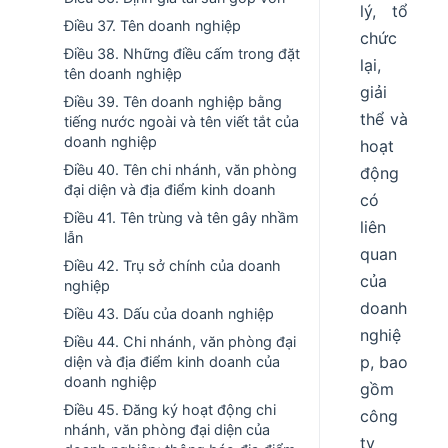
lý, tổ
Điều 37. Tên doanh nghiệp
chức
Điều 38. Những điều cấm trong đặt
lại,
tên doanh nghiệp
giải
Điều 39. Tên doanh nghiệp bằng
thể và
tiếng nước ngoài và tên viết tắt của
doanh nghiệp
hoạt
Điều 40. Tên chi nhánh, văn phòng
động
đại diện và địa điểm kinh doanh
có
Điều 41. Tên trùng và tên gây nhầm
liên
lẫn
quan
Điều 42. Trụ sở chính của doanh
của
nghiệp
doanh
Điều 43. Dấu của doanh nghiệp
nghiệ
Điều 44. Chi nhánh, văn phòng đại
p, bao
diện và địa điểm kinh doanh của
doanh nghiệp
gồm
Điều 45. Đăng ký hoạt động chi
công
nhánh, văn phòng đại diện của
ty