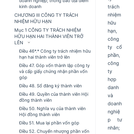
doanh nghiệp; thông báo địa điểm
trách
kinh doanh
nhiệm
CHƯƠNG III CÔNG TY TRÁCH
NHIỆM HỮU HẠN
hữu
Mục 1 CÔNG TY TRÁCH NHIỆM
hạn,
HỮU HẠN HAI THÀNH VIÊN TRỞ
công
LÊN
ty cổ
Điều 46*.* Công ty trách nhiệm hữu
phần,
hạn hai thành viên trở lên
công
Điều 47. Góp vốn thành lập công ty
ty
và cấp giấy chứng nhận phần vốn
góp
hợp
Điều 48. Sổ đăng ký thành viên
danh
Điều 49. Quyền của thành viên Hội
và
đồng thành viên
doanh
Điều 50. Nghĩa vụ của thành viên
nghiệ
Hội đồng thành viên
p tư
Điều 51. Mua lại phần vốn góp
nhân;
Điều 52. Chuyển nhượng phần vốn