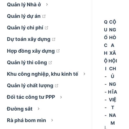
Quản lý Nhà ở
open in new window
Quản lý dự án
Q
CỘ
open in new window
Quản lý chi phí
U
NG
Ố
HÒ
open in new window
Dự toán xây dựng
C
A
open in new window
Hợp đồng xây dựng
H
XÃ
Ộ
HỘI
open in new window
Quản lý thi công
I
CH
Khu công nghiệp, khu kinh tế
-
Ủ
-
NG
open in new window
Quản lý chất lượng
-
HĨA
Đối tác công tư PPP
-
VIỆ
-
T
Đường sắt
-
NA
Rà phá bom mìn
M
L