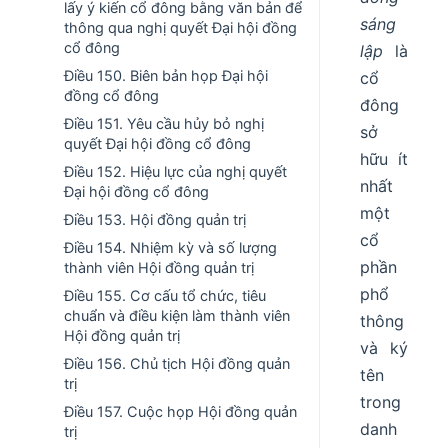
lấy ý kiến cổ đông bằng văn bản để
sáng
thông qua nghị quyết Đại hội đồng
cổ đông
lập
là
Điều 150. Biên bản họp Đại hội
cổ
đồng cổ đông
đông
Điều 151. Yêu cầu hủy bỏ nghị
sở
quyết Đại hội đồng cổ đông
hữu ít
Điều 152. Hiệu lực của nghị quyết
nhất
Đại hội đồng cổ đông
một
Điều 153. Hội đồng quản trị
cổ
Điều 154. Nhiệm kỳ và số lượng
phần
thành viên Hội đồng quản trị
phổ
Điều 155. Cơ cấu tổ chức, tiêu
chuẩn và điều kiện làm thành viên
thông
Hội đồng quản trị
và ký
Điều 156. Chủ tịch Hội đồng quản
tên
trị
trong
Điều 157. Cuộc họp Hội đồng quản
danh
trị