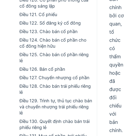
cổ đông sáng lập
chính
Điều 121. Cổ phiếu
bởi cơ
Điều 122. Sổ đăng ký cổ đông
quan,
Điều 123. Chào bán cổ phần
tổ
chức
Điều 124. Chào bán cổ phần cho
cổ đông hiện hữu
có
Điều 125. Chào bán cổ phần riêng
thẩm
lẻ
quyền
Điều 126. Bán cổ phần
hoặc
Điều 127. Chuyển nhượng cổ phần
đã
Điều 128. Chào bán trái phiếu riêng
được
lẻ
đối
Điều 129. Trình tự, thủ tục chào bán
chiếu
và chuyển nhượng trái phiếu riêng
lẻ
với
Điều 130. Quyết định chào bán trái
bản
phiếu riêng lẻ
chính.
Điều 131. Mua cổ phần, trái phiếu