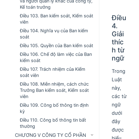
và người quản lý khác của công ty,
Kế toán trưởng
Điều 103. Ban kiểm soát, Kiểm soát
Điều
viên
4.
Điều 104. Nghĩa vụ của Ban kiểm
Giải
soát
thíc
Điều 105. Quyền của Ban kiểm soát
h từ
Điều 106. Chế độ làm việc của Ban
ngữ
kiểm soát
Điều 107. Trách nhiệm của Kiểm
Trong
soát viên
Luật
Điều 108. Miễn nhiệm, cách chức
này,
Trưởng Ban kiểm soát, Kiểm soát
các từ
viên
ngữ
Điều 109. Công bố thông tin định
kỳ
dưới
Điều 110. Công bố thông tin bất
đây
thường
được
CHƯƠNG V CÔNG TY CỔ PHẦN
hiểu