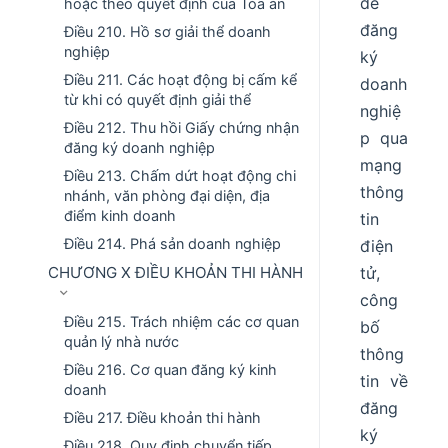
để
hoặc theo quyết định của Tòa án
đăng
Điều 210. Hồ sơ giải thể doanh
nghiệp
ký
Điều 211. Các hoạt động bị cấm kể
doanh
từ khi có quyết định giải thể
nghiệ
Điều 212. Thu hồi Giấy chứng nhận
p qua
đăng ký doanh nghiệp
mạng
Điều 213. Chấm dứt hoạt động chi
thông
nhánh, văn phòng đại diện, địa
điểm kinh doanh
tin
Điều 214. Phá sản doanh nghiệp
điện
CHƯƠNG X ĐIỀU KHOẢN THI HÀNH
tử,
công
Điều 215. Trách nhiệm các cơ quan
bố
quản lý nhà nước
thông
Điều 216. Cơ quan đăng ký kinh
tin về
doanh
đăng
Điều 217. Điều khoản thi hành
ký
Điều 218. Quy định chuyển tiếp