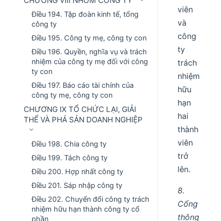
CHƯƠNG VIII NHÓM CÔNG TY
viên
Điều 194. Tập đoàn kinh tế, tổng
và
công ty
công
Điều 195. Công ty mẹ, công ty con
ty
Điều 196. Quyền, nghĩa vụ và trách
nhiệm của công ty mẹ đối với công
trách
ty con
nhiệm
Điều 197. Báo cáo tài chính của
hữu
công ty mẹ, công ty con
hạn
CHƯƠNG IX TỔ CHỨC LẠI, GIẢI
hai
THỂ VÀ PHÁ SẢN DOANH NGHIỆP
thành
viên
Điều 198. Chia công ty
trở
Điều 199. Tách công ty
lên.
Điều 200. Hợp nhất công ty
Điều 201. Sáp nhập công ty
8.
Điều 202. Chuyển đổi công ty trách
Cổng
nhiệm hữu hạn thành công ty cổ
thông
phần