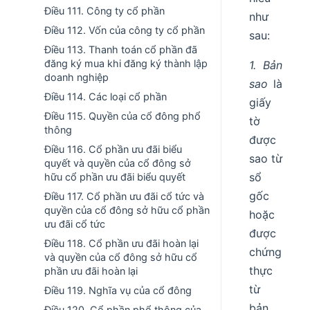
Điều 111. Công ty cổ phần
như
Điều 112. Vốn của công ty cổ phần
sau:
Điều 113. Thanh toán cổ phần đã
đăng ký mua khi đăng ký thành lập
1. Bản
doanh nghiệp
sao
là
Điều 114. Các loại cổ phần
giấy
Điều 115. Quyền của cổ đông phổ
tờ
thông
được
Điều 116. Cổ phần ưu đãi biểu
sao từ
quyết và quyền của cổ đông sở
sổ
hữu cổ phần ưu đãi biểu quyết
gốc
Điều 117. Cổ phần ưu đãi cổ tức và
quyền của cổ đông sở hữu cổ phần
hoặc
ưu đãi cổ tức
được
Điều 118. Cổ phần ưu đãi hoàn lại
chứng
và quyền của cổ đông sở hữu cổ
thực
phần ưu đãi hoàn lại
từ
Điều 119. Nghĩa vụ của cổ đông
bản
Điều 120. Cổ phần phổ thông của