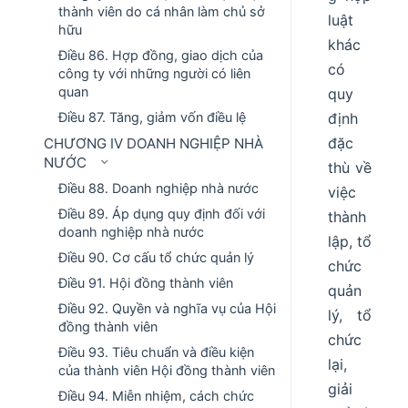
thành viên do cá nhân làm chủ sở
luật
hữu
khác
Điều 86. Hợp đồng, giao dịch của
có
công ty với những người có liên
quan
quy
Điều 87. Tăng, giảm vốn điều lệ
định
đặc
CHƯƠNG IV DOANH NGHIỆP NHÀ
NƯỚC
thù về
Điều 88. Doanh nghiệp nhà nước
việc
Điều 89. Áp dụng quy định đối với
thành
doanh nghiệp nhà nước
lập, tổ
Điều 90. Cơ cấu tổ chức quản lý
chức
Điều 91. Hội đồng thành viên
quản
Điều 92. Quyền và nghĩa vụ của Hội
lý, tổ
đồng thành viên
chức
Điều 93. Tiêu chuẩn và điều kiện
lại,
của thành viên Hội đồng thành viên
giải
Điều 94. Miễn nhiệm, cách chức