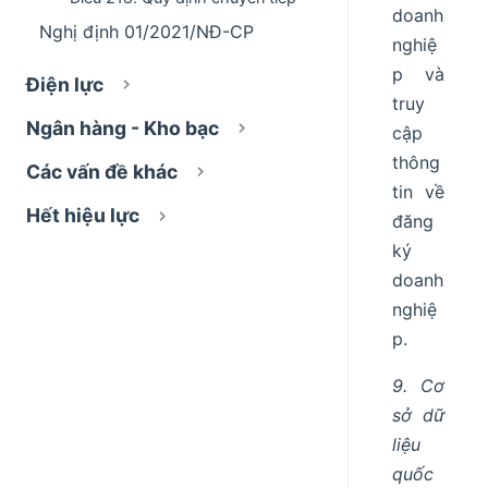
doanh
Nghị định 01/2021/NĐ-CP
nghiệ
p và
Điện lực
truy
Ngân hàng - Kho bạc
cập
thông
Các vấn đề khác
tin về
Hết hiệu lực
đăng
ký
doanh
nghiệ
p.
9. Cơ
sở dữ
liệu
quốc