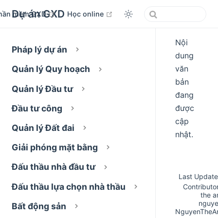
Dự án GXD
open in new window
open in new window
hần mềm GXD
Học online
Nội
Pháp lý dự án
dung
văn
Quản lý Quy hoạch
bản
Quản lý Đầu tư
đang
được
Đầu tư công
cập
Quản lý Đất đai
nhật.
Giải phóng mặt bằng
Đấu thầu nhà đầu tư
Last Update
Đấu thầu lựa chọn nhà thầu
Contributor
the a
nguy
Bất động sản
NguyenTheA