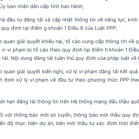
 Ủy ban nhân dân cấp tỉnh ban hành;
hà đầu tư đăng tải và cập nhật thông tin về năng lực, kin
 quy định tại điểm g khoản 1 Điều 9 của Luật PPP;
ơ quan giải quyết khiếu nại, tố cáo cung cấp thông tin về q
 vi vi phạm bị tố cáo theo quy định tại điểm h khoản 1 Đi
 tải. Nội dung đăng tải tuân thủ quy định của pháp luật về k
ơ quan giải quyết kiến nghị, xử lý vi phạm đăng tải kết quả
t định xử lý vi phạm về đầu tư theo phương thức PPP the
ời hạn đăng tải thông tin trên Hệ thống mạng đấu thầu quố
ối với thông báo mời sơ tuyển, thông báo mời thầu quy địn
iến độ thực hiện dự án, bên mời thầu tự xác định thời đ