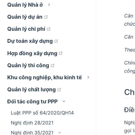
Quản lý Nhà ở
Căn 
open in new window
Quản lý dự án
chức
open in new window
Quản lý chi phí
Căn 
open in new window
Dự toán xây dựng
Theo
open in new window
Hợp đồng xây dựng
Chín
open in new window
Quản lý thi công
công
Khu công nghiệp, khu kinh tế
open in new window
Quản lý chất lượng
Ch
Đối tác công tư PPP
Điề
Luật PPP số 64/2020/QH14
Nghị
Nghị định 28/2021
gọi 
Nghị định 35/2021