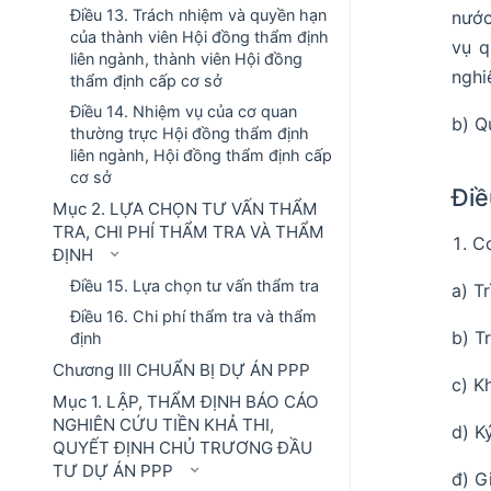
Điều 13. Trách nhiệm và quyền hạn
nước
của thành viên Hội đồng thẩm định
vụ q
liên ngành, thành viên Hội đồng
nghi
thẩm định cấp cơ sở
Điều 14. Nhiệm vụ của cơ quan
b) Q
thường trực Hội đồng thẩm định
liên ngành, Hội đồng thẩm định cấp
cơ sở
Điề
Mục 2. LỰA CHỌN TƯ VẤN THẨM
TRA, CHI PHÍ THẨM TRA VÀ THẨM
Cơ
ĐỊNH
Điều 15. Lựa chọn tư vấn thẩm tra
a) T
Điều 16. Chi phí thẩm tra và thẩm
b) T
định
Chương III CHUẨN BỊ DỰ ÁN PPP
c) K
Mục 1. LẬP, THẨM ĐỊNH BÁO CÁO
NGHIÊN CỨU TIỀN KHẢ THI,
d) K
QUYẾT ĐỊNH CHỦ TRƯƠNG ĐẦU
TƯ DỰ ÁN PPP
đ) G