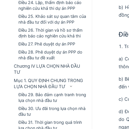
Điều 24. Lập, thẩm định báo cáo
b) H
nghiên cứu khả thi dự án PPP
đồng
Điều 25. Khảo sát sự quan tâm của
nhà đầu tư đối với dự án PPP
Điều 26. Thời gian và hồ sơ thẩm
Điề
định báo cáo nghiên cứu khả thi
Điều 27. Phê duyệt dự án PPP
Tr
Điều 28. Phê duyệt dự án PPP do
nhà đầu tư đề xuất
a) C
Chương IV LỰA CHỌN NHÀ ĐẦU
thôn
TƯ
b) B
Mục 1. QUY ĐỊNH CHUNG TRONG
LỰA CHỌN NHÀ ĐẦU TƯ
đến 
Điều 29. Bảo đảm cạnh tranh trong
c) C
lựa chọn nhà đầu tư
Điều 30. Ưu đãi trong lựa chọn nhà
d) Đ
đầu tư
do Q
Điều 31. Thời gian trong quá trình
ngan
lựa chọn nhà đầu tư