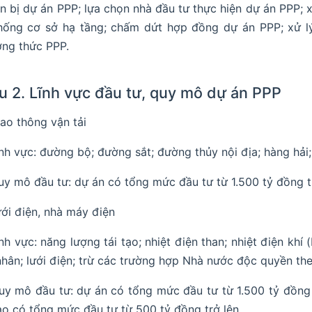
n bị dự án PPP; lựa chọn nhà đầu tư thực hiện dự án PPP; 
hống cơ sở hạ tầng; chấm dứt hợp đồng dự án PPP; xử lý
ng thức PPP.
u 2. Lĩnh vực đầu tư, quy mô dự án PPP
ao thông vận tải
ĩnh vực: đường bộ; đường sắt; đường thủy nội địa; hàng hải
uy mô đầu tư: dự án có tổng mức đầu tư từ 1.500 tỷ đồng tr
ới điện, nhà máy điện
ĩnh vực: năng lượng tái tạo; nhiệt điện than; nhiệt điện kh
nhân; lưới điện; trừ các trường hợp Nhà nước độc quyền the
uy mô đầu tư: dự án có tổng mức đầu tư từ 1.500 tỷ đồng t
tạo có tổng mức đầu tư từ 500 tỷ đồng trở lên.