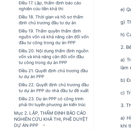
Điều 17. Lập, thẩm định báo cáo
nghiên cứu tiền khả thi
e) Q
Điều 18. Thời gian và hồ sơ thẩm
g) T
định chủ trương đầu tư dự án
Điều 19. Thẩm quyền thẩm định
h) C
nguồn vốn và khả năng cân đối vốn
đầu tư công trong dự án PPP
Bê
Điều 20. Nội dung thẩm định nguồn
vốn và khả năng cân đối vốn đầu
a) T
tư công trong dự án PPP
làm 
Điều 21. Quyết định chủ trương đầu
tư dự án PPP
b) Đ
Điều 22. Quyết định chủ trương đầu
tư dự án PPP do nhà đầu tư đề xuất
c) T
Điều 23. Dự án PPP có công trình
phải thi tuyển phương án kiến trúc
Th
Mục 2. LẬP, THẨM ĐỊNH BÁO CÁO
a) H
NGHIÊN CỨU KHẢ THI, PHÊ DUYỆT
DỰ ÁN PPP
khi 