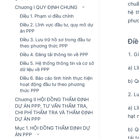
chuẩ
Chương I QUY ĐỊNH CHUNG
hệ t
Điều 1. Phạm vi điều chỉnh
phươ
Điều 2. Lĩnh vực đầu tư, quy mô dự
án PPP
Điều 3. Lưu trữ hồ sơ trong đầu tư
Điề
theo phương thức PPP
Gi
Điều 4. Đăng tải thông tin về PPP
Điều 5. Hệ thống thông tin và cơ sở
a) L
dữ liệu về PPP
Điều 6. Báo cáo tình hình thực hiện
b) Q
hoạt động đầu tư theo phương
thức PPP
Lư
Chương II HỘI ĐỒNG THẨM ĐỊNH
DỰ ÁN PPP, TƯ VẤN THẨM TRA,
a) L
CHI PHÍ THẨM TRA VÀ THẨM ĐỊNH
hạt 
DỰ ÁN PPP
Mục 1. HỘI ĐỒNG THẨM ĐỊNH DỰ
b) Q
ÁN PPP
tái 