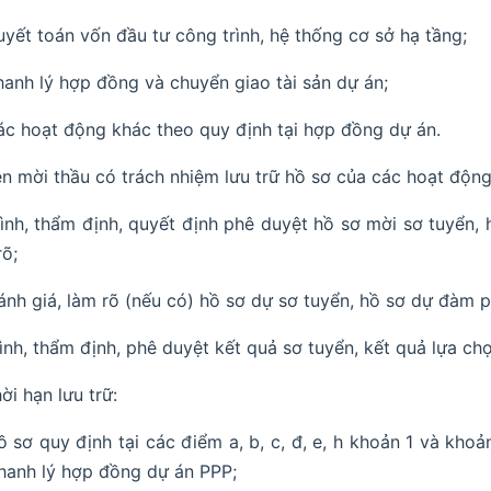
uyết toán vốn đầu tư công trình, hệ thống cơ sở hạ tầng;
hanh lý hợp đồng và chuyển giao tài sản dự án;
ác hoạt động khác theo quy định tại hợp đồng dự án.
n mời thầu có trách nhiệm lưu trữ hồ sơ của các hoạt động
rình, thẩm định, quyết định phê duyệt hồ sơ mời sơ tuyển, 
rõ;
ánh giá, làm rõ (nếu có) hồ sơ dự sơ tuyển, hồ sơ dự đàm 
rình, thẩm định, phê duyệt kết quả sơ tuyển, kết quả lựa ch
ời hạn lưu trữ:
ồ sơ quy định tại các điểm a, b, c, đ, e, h khoản 1 và kho
thanh lý hợp đồng dự án PPP;