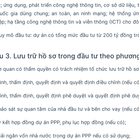
; ứng dụng, phát triển công nghệ thông tin, cơ sở dữ liệu, 
uốc gia dùng chung; an toàn, an ninh mạng; hệ thống ứ
ệp; hạ tầng công nghệ thông tin và viễn thông (ICT) cho đô
uy mô đầu tư: dự án có tổng mức đầu tư từ 200 tỷ đồng trở
u 3. Lưu trữ hồ sơ trong đầu tư theo phươn
 quan có thẩm quyền có trách nhiệm tổ chức lưu trữ hồ sơ
rình, thẩm định, quyết định và quyết định điều chỉnh (nếu c
rình, thẩm định, quyết định phê duyệt và quyết định phê du
hảo sát sự quan tâm của nhà đầu tư và bên cho vay (nếu có
ý kết hợp đồng dự án PPP, phụ lục hợp đồng (nếu có);
iải ngân vốn nhà nước trong dự án PPP nếu có sử dụng;