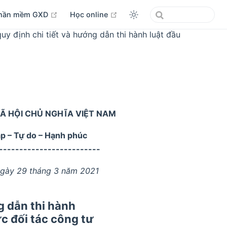
open in new window
open in new window
hần mềm GXD
Học online
 định chi tiết và hướng dẫn thi hành luật đầu
Ã HỘI CHỦ NGHĨA VIỆT NAM
ập – Tự do – Hạnh phúc
-------------------------
ngày 29 tháng 3 năm 2021
g dẫn thi hành
c đối tác công tư