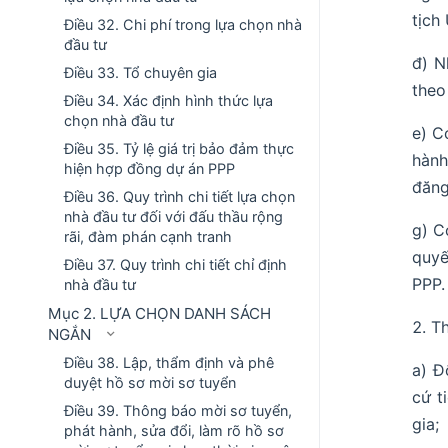
tịch
Điều 32. Chi phí trong lựa chọn nhà
đầu tư
đ) N
Điều 33. Tổ chuyên gia
theo
Điều 34. Xác định hình thức lựa
chọn nhà đầu tư
e) C
Điều 35. Tỷ lệ giá trị bảo đảm thực
hành
hiện hợp đồng dự án PPP
đăng
Điều 36. Quy trình chi tiết lựa chọn
nhà đầu tư đối với đấu thầu rộng
g) C
rãi, đàm phán cạnh tranh
quyế
Điều 37. Quy trình chi tiết chỉ định
PPP.
nhà đầu tư
Mục 2. LỰA CHỌN DANH SÁCH
Th
NGẮN
Điều 38. Lập, thẩm định và phê
a) Đ
duyệt hồ sơ mời sơ tuyển
cứ t
Điều 39. Thông báo mời sơ tuyển,
gia;
phát hành, sửa đổi, làm rõ hồ sơ