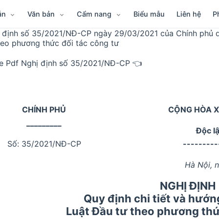
ẫn
Văn bản
Cẩm nang
Biểu mẫu
Liên hệ
P
 định số 35/2021/NĐ-CP ngày 29/03/2021 của Chính phủ quy
heo phương thức đối tác công tư
le Pdf Nghị định số 35/2021/NĐ-CP 👈
CHÍNH PHỦ
CỘNG HÒA X
_________
Độc l
Số: 35/2021/NĐ-CP
---------
Hà Nội, 
NGHỊ ĐỊNH
Quy định chi tiết và hướn
Luật Đầu tư theo phương thứ