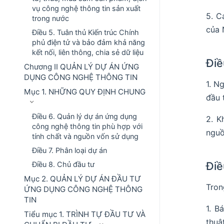
vụ công nghệ thông tin sản xuất
5. C
trong nước
của 
Điều 5. Tuân thủ Kiến trúc Chính
phủ điện tử và bảo đảm khả năng
kết nối, liên thông, chia sẻ dữ liệu
Điề
Chương II QUẢN LÝ DỰ ÁN ỨNG
DỤNG CÔNG NGHỆ THÔNG TIN
1. N
Mục 1. NHỮNG QUY ĐỊNH CHUNG
đầu 
Điều 6. Quản lý dự án ứng dụng
2. K
công nghệ thông tin phù hợp với
nguồ
tính chất và nguồn vốn sử dụng
Điều 7. Phân loại dự án
Điề
Điều 8. Chủ đầu tư
Mục 2. QUẢN LÝ DỰ ÁN ĐẦU TƯ
Tron
ỨNG DỤNG CÔNG NGHỆ THÔNG
TIN
1. B
Tiểu mục 1. TRÌNH TỰ ĐẦU TƯ VÀ
thuậ