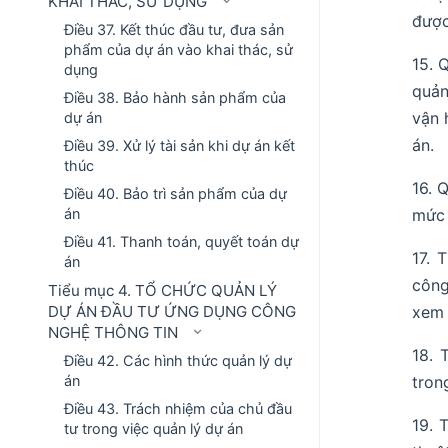
KHAI THÁC, SỬ DỤNG
được
Điều 37. Kết thúc đầu tư, đưa sản
phẩm của dự án vào khai thác, sử
15. 
dụng
quản
Điều 38. Bảo hành sản phẩm của
vận 
dự án
án.
Điều 39. Xử lý tài sản khi dự án kết
thúc
16. 
Điều 40. Bảo trì sản phẩm của dự
án
mức 
Điều 41. Thanh toán, quyết toán dự
17. 
án
công
Tiểu mục 4. TỔ CHỨC QUẢN LÝ
DỰ ÁN ĐẦU TƯ ỨNG DỤNG CÔNG
xem 
NGHỆ THÔNG TIN
18. 
Điều 42. Các hình thức quản lý dự
án
tron
Điều 43. Trách nhiệm của chủ đầu
19. 
tư trong việc quản lý dự án