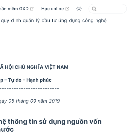
open in new window
open in new window
hần mềm GXD
Học online
quy định quản lý đầu tư ứng dụng công nghệ
Ã HỘI CHỦ NGHĨA VIỆT NAM
ập – Tự do – Hạnh phúc
-------------------------
gày 05 tháng 09 năm 2019
hệ thông tin sử dụng nguồn vốn
nước