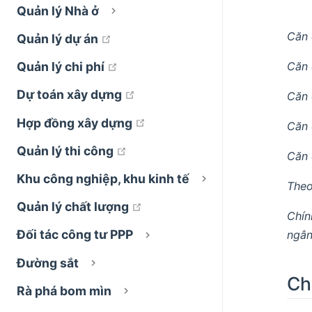
Quản lý Nhà ở
Căn 
open in new window
Quản lý dự án
open in new window
Căn 
Quản lý chi phí
open in new window
Dự toán xây dựng
Căn 
open in new window
Hợp đồng xây dựng
Căn 
open in new window
Quản lý thi công
Căn 
Khu công nghiệp, khu kinh tế
Theo
open in new window
Quản lý chất lượng
Chín
Đối tác công tư PPP
ngân
Đường sắt
Ch
Rà phá bom mìn