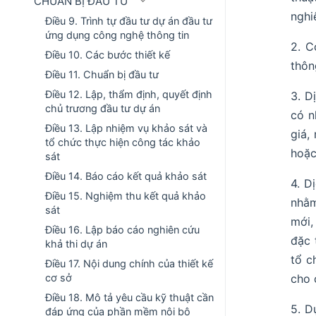
CHUẨN BỊ ĐẦU TƯ
nghi
Điều 9. Trình tự đầu tư dự án đầu tư
ứng dụng công nghệ thông tin
2. C
Điều 10. Các bước thiết kế
thôn
Điều 11. Chuẩn bị đầu tư
Điều 12. Lập, thẩm định, quyết định
3. D
chủ trương đầu tư dự án
có n
Điều 13. Lập nhiệm vụ khảo sát và
giá,
tổ chức thực hiện công tác khảo
hoặc
sát
Điều 14. Báo cáo kết quả khảo sát
4. D
Điều 15. Nghiệm thu kết quả khảo
nhằm
sát
mới,
Điều 16. Lập báo cáo nghiên cứu
đặc 
khả thi dự án
tổ c
Điều 17. Nội dung chính của thiết kế
cơ sở
cho 
Điều 18. Mô tả yêu cầu kỹ thuật cần
5. D
đáp ứng của phần mềm nội bộ