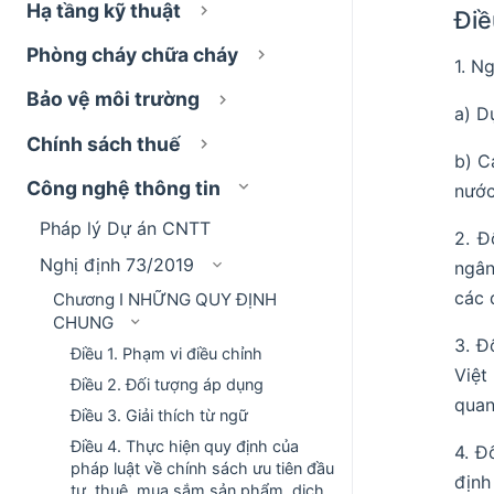
Hạ tầng kỹ thuật
Điề
Phòng cháy chữa cháy
1. N
Bảo vệ môi trường
a) D
Chính sách thuế
b) C
Công nghệ thông tin
nước
Pháp lý Dự án CNTT
2. Đ
Nghị định 73/2019
ngân
các 
Chương I NHỮNG QUY ĐỊNH
CHUNG
3. Đ
Điều 1. Phạm vi điều chỉnh
Việt
Điều 2. Đối tượng áp dụng
quan
Điều 3. Giải thích từ ngữ
Điều 4. Thực hiện quy định của
4. Đ
pháp luật về chính sách ưu tiên đầu
định
tư, thuê, mua sắm sản phẩm, dịch