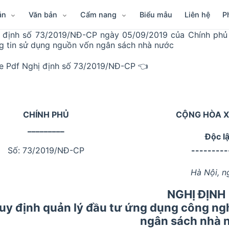
ẫn
Văn bản
Cẩm nang
Biểu mẫu
Liên hệ
P
 định số 73/2019/NĐ-CP ngày 05/09/2019 của Chính phủ 
g tin sử dụng nguồn vốn ngân sách nhà nước
le Pdf Nghị định số 73/2019/NĐ-CP 👈
CHÍNH PHỦ
CỘNG HÒA X
_________
Độc l
Số: 73/2019/NĐ-CP
---------
Hà Nội, n
NGHỊ ĐỊNH
uy định quản lý đầu tư ứng dụng công ng
ngân sách nhà 