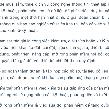
để mua sắm, thuê dịch vụ công nghệ thông tin, thiết lậ
 kỹ thuật, phần mềm, cơ sở dữ liệu để phát triển, duy trì, 
hành trong một thời hạn nhất định. Ở giai đoạn chuẩn bị
 thông qua báo cáo nghiên cứu tiền khả thi, báo cáo đề xu
cáo kinh tế-kỹ thuật.
iám sát tác giả là công việc kiểm tra, giải thích hoặc xử l
việc triển khai lắp đặt, cài đặt, hiệu chỉnh vật tư, thiết 
dựng, phát triển, nâng cấp, mở rộng phần mềm nội bộ, cơ 
quyền tác giả đối với thiết kế chi tiết theo quy định.
ồ sơ hoàn thành dự án là tập hợp các hồ sơ, tài liệu có li
g tin, cần được lưu trữ khi đưa sản phẩm hoặc hạng mục cô
iểm thử phần mềm là việc kiểm tra sự đáp ứng của phần m
của người sử dụng bằng các kỹ thuật, phương tiện và thiết 
ở rộng phần mềm là việc sửa đổi phần mềm để tăng cư