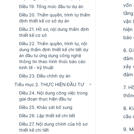
vốn 
Điều 19. Tổng mức đầu tư dự án
tầng
Điều 20. Thẩm quyền, trình tự thẩm
định thiết kế cơ sở dự án
vận 
hiện
Điều 21. Hồ sơ, nội dung thẩm định
thiết kế cơ sở
báo 
Điều 22. Thẩm quyền, trình tự, nội
dung thẩm định thiết kế chi tiết dự
6. G
án đầu tư ứng dụng công nghệ
đảm 
thông tin theo hình thức báo cáo
xây 
kinh tế - kỹ thuật
đảm 
Điều 23. Điều chỉnh dự án
Tiểu mục 2. THỰC HIỆN ĐẦU TƯ
7. H
Điều 24. Nội dung công việc trong
thôn
giai đoạn thực hiện đầu tư
Điều 25. Khảo sát bổ sung
8. K
Điều 26. Lập thiết kế chi tiết
cầu 
Điều 27. Nội dung chính của hồ sơ
9. M
thiết kế chi tiết