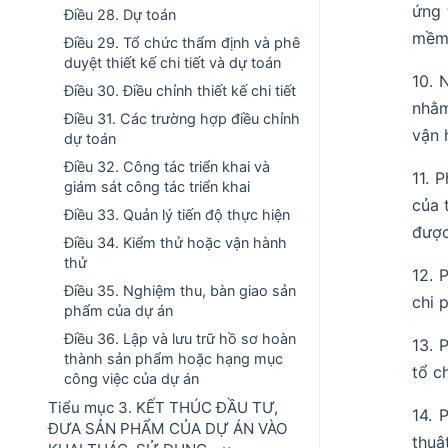
ứng 
Điều 28. Dự toán
mềm
Điều 29. Tổ chức thẩm định và phê
duyệt thiết kế chi tiết và dự toán
10. 
Điều 30. Điều chỉnh thiết kế chi tiết
nhằm
Điều 31. Các trường hợp điều chỉnh
vận 
dự toán
Điều 32. Công tác triển khai và
11. 
giám sát công tác triển khai
của 
Điều 33. Quản lý tiến độ thực hiện
được
Điều 34. Kiểm thử hoặc vận hành
thử
12. 
Điều 35. Nghiệm thu, bàn giao sản
chi 
phẩm của dự án
Điều 36. Lập và lưu trữ hồ sơ hoàn
13. 
thành sản phẩm hoặc hạng mục
tổ c
công việc của dự án
Tiểu mục 3. KẾT THÚC ĐẦU TƯ,
14. 
ĐƯA SẢN PHẨM CỦA DỰ ÁN VÀO
thuậ